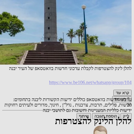
להלן לינק להצטרפות לקבלת עדכוני חדשות בוואטסאפ של העיר יבנה
https://www.be106.net/whatsapp/group/104
קרא עוד
עדכוני חדשות בוואטסאפ כוללים ידיעות הקשורות ליבנה בתחומים:
7
תגובות
חדשות, פלילים, תרבות, צרכנות , נדל"ן , חינוך, מדורים ולעיתים רחוקות
20
ידיעות כלליות המעניינות וחשובות גם לתושבי יבנה
לייק
הוספת תגובה
שיתוף
להלן הלינק להצטרפות