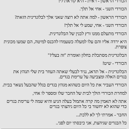
הכורדי הראשון - ראית - היא קוראת לי!
הכורדי השני - אחי אל תלך.
הכורדי הראשון - למה אתה לא רוצה שאני אלך לבלונדינית הזאת?
הכורדי השני - אחי, שמע לי אל תלך!
הכורדי מתעלם ממנו ורץ לבנין של הבלונדינית.
היא ירדה אליו והם עלו למעלה כשעמדו להכנס למיטה, הם שמעו מכונית
צופרת.
הבלונדינית מסתכלת בחלון ואומרת "זה בעלי!"
הכורדי - שיט!
הבלונדינית - אל תדאג, נגיד לבעלי שאתה העוזר בית שלי תגהץ את
בגדים האלה ומצביעה על ערימת בגדים.
הכורדי העביר את כל היום כשהוא מגהץ בגדים בגלל שהבעל נשאר בבית.
למחרת הכורדי הולך לבית של החבר שלו ומספר לו אחי,
אתה לא תאמין מה קרה אתמול בעלה הגיע והיא שמה לי ערימת בגדים
כדי שהוא לא יחשוד בי כל היום גיהצתי בגדים
החבר - אמרתי לך לא ללכת...
כל הבגדים שגיהצת, אני כיבסתי יום לפני..