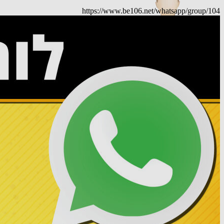
https://www.be106.net/whatsapp/group/104
אורח
למה קופץ לי מלא ביבנה (אני מיבנה)
20.03.25 07:28
תגובה
אורח
גאולה מתוך שמחה וטוב לבב 🙂
15.05.25 08:05
תגובה