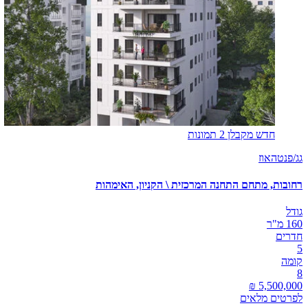
חדש מקבלן
2 תמונות
גג/פנטהאוז
רחובות, מתחם התחנה המרכזית \ הקניון, האימהות
גודל
160 מ"ר
חדרים
5
קומה
8
לפרטים מלאים