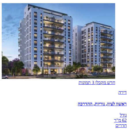
חדש מקבלן
3 תמונות
דירה
ראשון לציון, נוריות, ההדרכה
גודל
62 מ"ר
חדרים