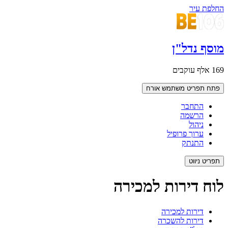
החלפת עיר
מוסף נדל"ן
169 אלף עוקבים
פתח תפריט משתמש
אורח
התחבר
הרשמה
ניהול
ערוך פרופיל
התנתק
תפריט ניווט
לוח דירות למכירה
דירות למכירה
דירות להשכרה