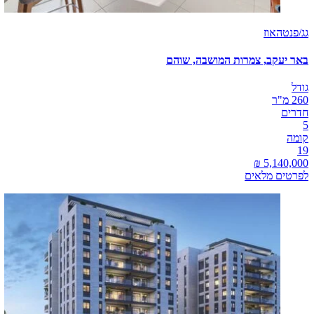
גג/פנטהאוז
באר יעקב, צמרות המושבה, שוהם
גודל
260 מ"ר
חדרים
5
קומה
19
לפרטים מלאים