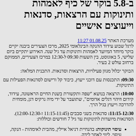
ב-5.8 בוקר של כיף לאמהות
ותינוקות עם הרצאות, סדנאות
וייעוצים אישיים
מערכת האתר
01.08.25 11:27
לרגל שבוע עידוד ההנקה הבינלאומי 2025, מרכז הצעירים ביבנה יקיים
בוקר מיוחד המיועד לאמהות ותינוקות עד גיל שנה. האירוע יתקיים ביום
שלישי, 5 באוגוסט, בין השעות 09:30 ל-12:30 במרכז הצעירים, הממוקם
ברחוב עולש 2 בעיר.
הבוקר יכלול מגוון פעילויות, הרצאות וסדנאות. התכנית המלאה:
09:30:
התכנסות עם דוכני ייעוץ, כיבוד קל ורישום לסדנאות הפעילות עם
התינוקות.
10:00:
הרצאה בנושא "שפה ותקשורת בשנת החיים הראשונה, עידוד,
קידום וזיהוי דגלים אדומים", שתועבר על ידי מיה נרקיס דגן, מומחית
להדרכה וייעוץ בגיל הרך.
11:15-12:30:
סדנאות בשני סבבים (11:15-11:45 ו-12:00-12:30).
הסדנאות מיועדות לתינוקות עד גיל 7 חודשים וכוללות:
עיסוי תינוקות:
בהנחיית דניאל איילין, מהבית לאימהות - הנקה,
עיסוי, ליווי לאחר לידה.