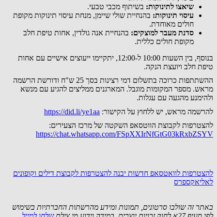
שיאצו לתינוקות:
בשיתוף מכבי טבעי.
עיסוי תינוקות:
בהנחיית שולי שיימן, מנחת עיסוי תינוקות מקופת
חולים מאוחדת.
סדנת מעבר למוצקים:
בהנחיית אנה גולדין, אחות טיפת חלב
מקופת חולים כללית.
בנוסף, בין השעות 10:00 ל-12:00, יתקיימו ייעוצים אישיים עם אחות
טיפת חלב ויועצת הנקה.
ההשתתפות כרוכה בתשלום דמי רצינות בסך 25 ש"ח ודורשת הרשמה
מראש. מספר המקומות מוגבל. המארגנים ממליצים להגיע עם מנשא
ולהימנע מהגעה עם עגלות.
להרשמה מראש, יש ללחוץ על הקישור:
https://did.li/ye1aa
להצטרפות לקבוצת הווטסאפ השקטה של מרכז הצעירים:
https://chat.whatsapp.com/FSpXXIrNfGtG03kRxbZSYV
להצטרפות לוואטסאפ חדשות יבנה
להצטרפות לקבוצת דילים וקופונים
לאליאקספרס
באתר זה שולבו סרטונים, תמונות ומידע מהרשתות החברתיות בשימוש
לפי סעיף 27א לחוק זכויות יוצרים. במידה וידוע מי צילם
שלחו למייל