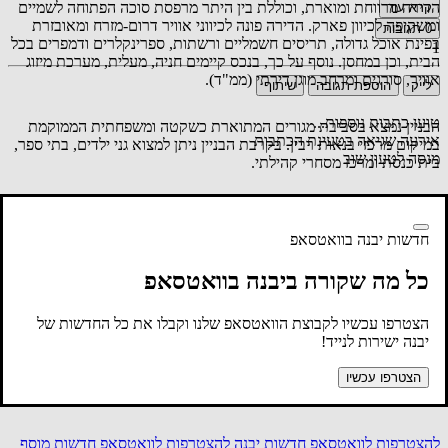
הדירה מרווחת ומוארת, וכוללת בין היתר מרפסת סוכה הפתוחה לשמיים
קרא עוד
ומשקיפה לכיוון פארק. הדירה פונה לכיווני אוויר דרום-מזרח ומאובזרת
0
תגובות
בפינת אוכל גדולה, תריסים חשמליים ורשתות, ספרינקלרים ודמפרים בכל
1
הבית, וכן במחסן. נוסף על כך, בנכס קיימים חניה, מעלית, מערכת מיזוג
אוויר, סורגים ומרחב מוגן דירתי (ממ"ד).
לייק
הוספת תגובה
שיתוף
טוען כתבות נוספות...
הבניין נמצא בסביבת מגורים המתוארת כשקטה ומשפחתית הממוקמת
אירעה שגיאה בטעינת הכתבות
במיקום מרכזי בנאות רבין. בקרבת הבניין ניתן למצוא גני ילדים, בתי ספר,
מנסה לטעון שוב
בית כנסת ומרכז מסחרי קהילתי.
לפרטים נוספים לגבי הנכס ניתן ליצור קשר בטלפון
073-809-2344
.
חדשות יבנה בוואטסאפ
לפרטים המלאים בקישור לחצו כאן
כל מה שקורה ביבנה בוואטסאפ
הצטרפו עכשיו לקבוצת הוואטסאפ שלנו וקבלו את כל החדשות של
יבנה ישירות לנייד!
הצטרפו עכשיו
להצטרפות לוואטסאפ חדשות יבנה
להצטרפות לוואטסאפ חדשות מוסף