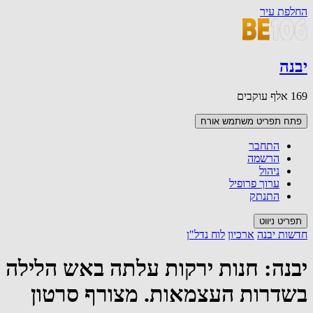
החלפת עיר
יבנה
169 אלף עוקבים
פתח תפריט משתמש
אורח
התחבר
הרשמה
ניהול
ערוך פרופיל
התנתק
תפריט ניווט
חדשות יבנה
ארכיון
לוח נדל"ן
יבנה: חנות ירקות עלתה באש הלילה
בשדרות העצמאות. מצורף סרטון