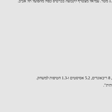
תית".