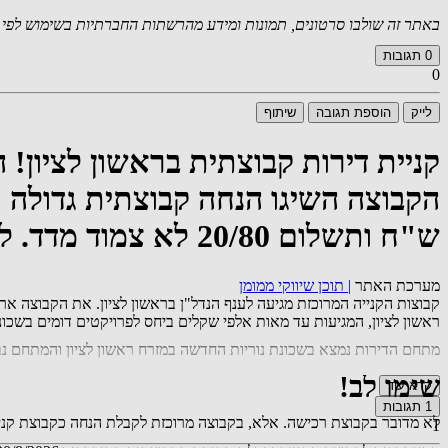
באתר זה שולבו סרטונים, תמונות ומידע מהרשתות החברתיות בשימוש לפי סעיף 27א לחוק זכויות יוצרים. במידה וידוע
0
תגובות
0
לייק
הוספת תגובה
שיתוף
קניית דירות קבוצתית בראשון לציון! 
ש"ח ותשלום 20/80 לא צמוד מדד. להצטרפות לקבוצה 055-432-6275
מערכת האתר
|
תוכן שיווקי ממומן
ראשון לציון, המגיעות עד מאות אלפי שקלים ביחס לפרויקטים דומים בשכונה.
מתחם הדירות נמצא בשכונת נוריות החדשה במזרח ראשון לציון והמתחם נבנ
שימו לב!
קרא עוד
1
תגובות
לא מדובר בקבוצת רכישה. אלא, בקבוצה מרוכזת לקבלת הנחה כקבוצת קני
1