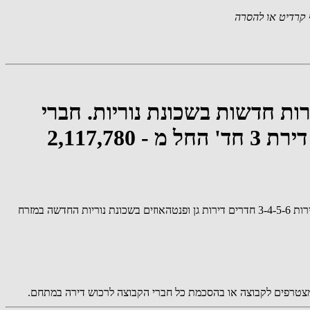
קרדיט או להסרה
רות חדשות בשכונת נוריות. חברי
הקבוצה השיגו הנחה קבוצתית גדולה ופערי מחיר גבוהים מהדירות בשכונה: דירת 3 חד' החל מ - 2,117,780
קבוצות הקנייה המרוכזת מגיעה לענף הנדל"ן בראשון לציון. את הקבוצה ארגנה חברת be106 נדל"ן אשר סגרה דיל מאוד משתלם לקבוצה עם הנחות לדירות 3-4-5-6 חדרים דירות גן ופנטהאוזים בשכונת נוריות החדשה במזרח
המצטרפים לקבוצה או בהסכמת כל חברי הקבוצה לרכוש דירה במתחם.