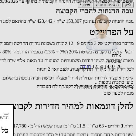
ההצטרפות לקבוצת הקנייה וקבלת ההנחה הקבוצתית בתוקף עד 20/8/2026. לאחר מכן הקנייה תהייה מול החברה במחיר מלא.
לייק
הוספת תגובה
שיתוף
גובה ההנחות לחברי הקבוצה
גובה ההנחה לקבוצה נעה בין 153,307 ש"ח - 423,442 ש"ח בהתאם לסוג הנכס, מספר החדרים, שטח המרפסת, הקומה וכד'
על הפרוייקט
מדובר בפרוייקט של 3 בניינים 9 - 12 קומות בשכונת נוריות החדשה והמבוקשת במזרח ראשון לציון.
תנאי התשלום לקבוצה בשיטת 20% (7% + 13%) במעמד החתימה. 80% לקראת מסירת המפתח. במסלול פטור מהצמדה למדד.
אורח
מארגני הקבוצה השיגו הנחות משמעתיות המגיעות עד מאות אלפי ש"ח לדירו
בהצלחה
14.07.26 12:50
תגובה
לכל דירה חניה מקורה תת קרקעית. לפנטהאוז 2 חניות
קיימת אופציה לדירות הגדולות 4 חד' ומעלה רכישת חנייה נוספת בתשלום.
טוען כתבות נוספות...
צפי אכלוס 36 חודשים מעלייה לקרקע/תחילת העבודה
אירעה שגיאה בטעינת הכתבות
מנסה לטעון שוב
להלן דוגמאות למחיר הדירות לקבוצה ב
חדשו
דירת 3 חדרים -
63 מ"ר + 11.5 מ"ר מרפסת שמש החל מ - 2,117,780 ש"ח
כל 
ישנן דירות 3 חד' נוספות, גדולות יותר עד 70 מ"ר ומרפסות הנעות בין 11.5 מ"ר -46.5 מ"ר.