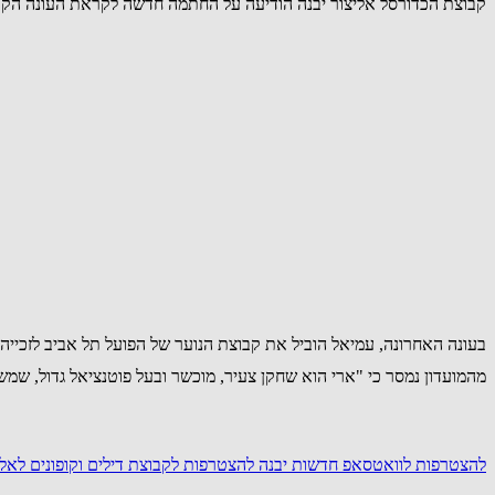
קבוצת הכדורסל אליצור יבנה הודיעה על החתמה חדשה לקראת העונה הקרובה, כשהיא מצרפת לשורותיה את ארי עמיאל בן ה
בעונה האחרונה, עמיאל הוביל את קבוצת הנוער של הפועל תל אביב לזכייה באליפות, תוך שהוא מציג יכולת מר
מהמועדון נמסר כי "ארי הוא שחקן צעיר, מוכשר ובעל פוטנציאל גדול, שמ
להצטרפות לוואטסאפ חדשות יבנה
להצטרפות לקבוצת דילים וקופונים לא