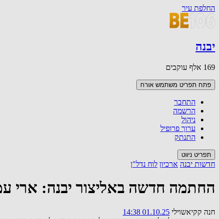
החלפת עיר
יבנה
169 אלף עוקבים
פתח תפריט משתמש
אורח
התחבר
הרשמה
ניהול
ערוך פרופיל
התנתק
תפריט ניווט
חדשות יבנה
ארכיון
לוח נדל"ן
החתמה חדשה באליצור יבנה: ארי עמי
חנה קקיאשוילי
01.10.25 14:38