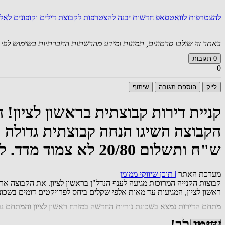
להצטרפות לוואטסאפ חדשות יבנה
להצטרפות לקבוצת דילים וקופונים לא
באתר זה שולבו סרטונים, תמונות ומידע מהרשתות החברתיות בשימוש לפי סעיף 27א לחוק זכויות יוצרים. במידה וידוע
0
תגובות
0
לייק
הוספת תגובה
שיתוף
קניית דירות קבוצתית בראשון לציון! 
ש"ח ותשלום 20/80 לא צמוד מדד. להצטרפות לקבוצה 055-432-6275
מערכת האתר
|
תוכן שיווקי ממומן
ראשון לציון, המגיעות עד מאות אלפי שקלים ביחס לפרויקטים דומים בשכונה.
מתחם הדירות נמצא בשכונת נוריות החדשה במזרח ראשון לציון והמתחם נבנ
שימו לב!
קרא עוד