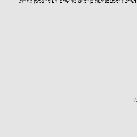
(שלישי) למסע מנהיגות בן יומיים בירושלים, העומד בסימן אחדות.
ה.