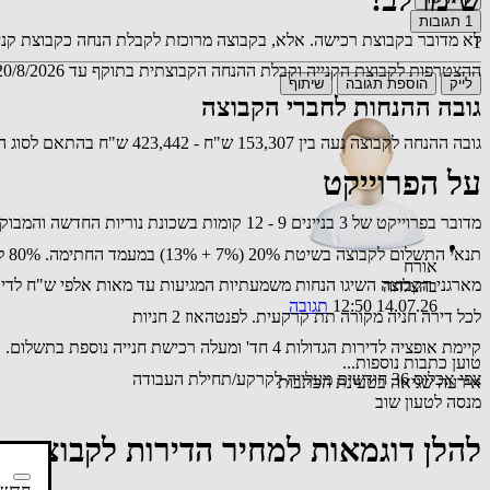
1
תגובות
לא מדובר בקבוצת רכישה. אלא, בקבוצה מרוכזת לקבלת הנחה כקבוצת קני
1
ההצטרפות לקבוצת הקנייה וקבלת ההנחה הקבוצתית בתוקף עד 20/8/2026. לאחר מכן הקנייה תהייה מול החברה במחיר מלא.
לייק
הוספת תגובה
שיתוף
גובה ההנחות לחברי הקבוצה
גובה ההנחה לקבוצה נעה בין 153,307 ש"ח - 423,442 ש"ח בהתאם לסוג הנכס, מספר החדרים, שטח המרפסת, הקומה וכד'
על הפרוייקט
מדובר בפרוייקט של 3 בניינים 9 - 12 קומות בשכונת נוריות החדשה והמבוקשת במזרח ראשון לציון.
תנאי התשלום לקבוצה בשיטת 20% (7% + 13%) במעמד החתימה. 80% לקראת מסירת המפתח. במסלול פטור מהצמדה למדד.
אורח
מארגני הקבוצה השיגו הנחות משמעתיות המגיעות עד מאות אלפי ש"ח לדירו
בהצלחה
14.07.26 12:50
תגובה
לכל דירה חניה מקורה תת קרקעית. לפנטהאוז 2 חניות
קיימת אופציה לדירות הגדולות 4 חד' ומעלה רכישת חנייה נוספת בתשלום.
טוען כתבות נוספות...
צפי אכלוס 36 חודשים מעלייה לקרקע/תחילת העבודה
אירעה שגיאה בטעינת הכתבות
מנסה לטעון שוב
להלן דוגמאות למחיר הדירות לקבוצה ב