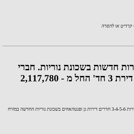
קרדיט או להסרה
רות חדשות בשכונת נוריות. חברי
הקבוצה השיגו הנחה קבוצתית גדולה ופערי מחיר גבוהים מהדירות בשכונה: דירת 3 חד' החל מ - 2,117,780
קבוצות הקנייה המרוכזת מגיעה לענף הנדל"ן בראשון לציון. את הקבוצה ארגנה חברת be106 נדל"ן אשר סגרה דיל מאוד משתלם לקבוצה עם הנחות לדירות 3-4-5-6 חדרים דירות גן ופנטהאוזים בשכונת נוריות החדשה במזרח