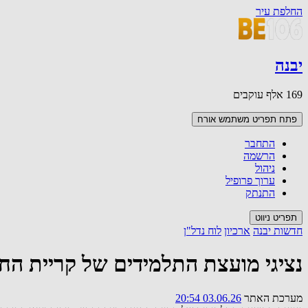
החלפת עיר
יבנה
169 אלף עוקבים
פתח תפריט משתמש
אורח
התחבר
הרשמה
ניהול
ערוך פרופיל
התנתק
תפריט ניווט
חדשות יבנה
ארכיון
לוח נדל"ן
נציגי מועצת התלמידים של קריית החינו
מערכת האתר
03.06.26 20:54