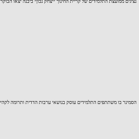
נציגים ממועצת התלמידים של קריית החינוך ״יצחק נבון״ ביבנה יצאו הבוקר 
הסמינר בו משתתפים התלמידים עוסק בנושאי ערבות הדדית ותרומה לקהיל