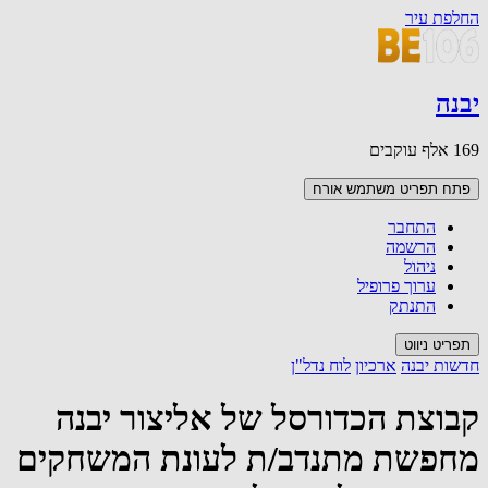
החלפת עיר
יבנה
169 אלף עוקבים
פתח תפריט משתמש
אורח
התחבר
הרשמה
ניהול
ערוך פרופיל
התנתק
תפריט ניווט
חדשות יבנה
ארכיון
לוח נדל"ן
קבוצת הכדורסל של אליצור יבנה
מחפשת מתנדב/ת לעונת המשחקים