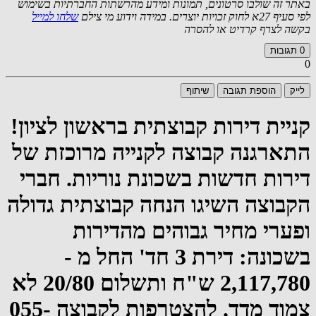
באתר זה שולבו סרטונים, תמונות ומידע מהרשתות החברתיות בשימוש
לפי סעיף 27א לחוק זכויות יוצרים. במידה וידוע מי צילם
שלחו למייל
בקשה לצרף קרדיט או להסרה
0
תגובות
0
לייק
הוספת תגובה
שיתוף
קניית דירות קבוצתית בראשון לציון!
התארגנה קבוצה לקנייה מרוכזת של
דירות חדשות בשכונת נוריות. חברי
הקבוצה השיגו הנחה קבוצתית גדולה
ופערי מחיר גבוהים מהדירות
בשכונה: דירת 3 חד' החל מ -
2,117,780 ש"ח ותשלום 20/80 לא
צמוד מדד. להצטרפות לקבוצה 055-