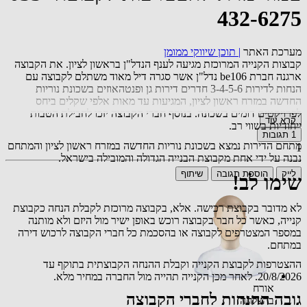
432-6275
מערכת האתר
|
תוכן שיווקי ממומן
קבוצות הקנייה המרוכזת מגיעה לענף הנדל"ן בראשון לציון. את הקבוצה
ארגנה חברת be106 נדל"ן אשר סגרה דיל מאוד משתלם לקבוצה עם
הנחות לדירות 3-4-5-6 חדרים דירות גן ופנטהאוזים בשכונת נוריות
החדשה במזרח ראשון לציון, המגיעות עד מאות אלפי שקלים ביחס
לפרויקטים דומים בשכונה. בנוסף חברי הקבוצה יזכו לחבילת הטבות
קרא עוד
ייחודיות בשווי רב.
1
תגובות
מתחם הדירות נמצא בשכונת נוריות החדשה במזרח ראשון לציון והמתחם
1
נבנה על ידי אחת מקבוצת הבנייה הגדולה והמובילה בישראל.
לייק
הוספת תגובה
שיתוף
שימו לב!
לא מדובר בקבוצת רכישה. אלא, בקבוצה מרוכזת לקבלת הנחה כקבוצת
קנייה, כאשר כל חבר בקבוצה רוכש באופן ישיר מול היזם ולא מותנה
במספר המצטרפים לקבוצה או בהסכמת כל חברי הקבוצה לרכוש דירה
במתחם.
ההצטרפות לקבוצת הקנייה וקבלת ההנחה הקבוצתית בתוקף עד
20/8/2026. לאחר מכן הקנייה תהייה מול החברה במחיר מלא.
אורח
גובה ההנחות לחברי הקבוצה
בהצלחה