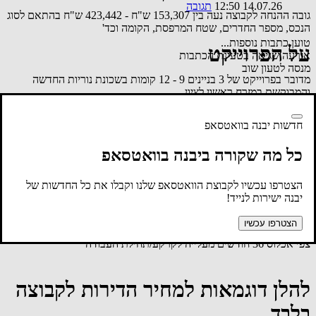
14.07.26 12:50
תגובה
גובה ההנחה לקבוצה נעה בין 153,307 ש"ח - 423,442 ש"ח בהתאם לסוג
הנכס, מספר החדרים, שטח המרפסת, הקומה וכד'
טוען כתבות נוספות...
על הפרוייקט
אירעה שגיאה בטעינת הכתבות
מנסה לטעון שוב
מדובר בפרוייקט של 3 בניינים 9 - 12 קומות בשכונת נוריות החדשה
והמבוקשת במזרח ראשון לציון.
תנאי התשלום לקבוצה בשיטת 20% (7% + 13%) במעמד החתימה. 80%
לקראת מסירת המפתח. במסלול פטור מהצמדה למדד.
חדשות יבנה בוואטסאפ
מארגני הקבוצה השיגו הנחות משמעתיות המגיעות עד מאות אלפי ש"ח
כל מה שקורה ביבנה בוואטסאפ
לדירות בשכונה, הזהות לדירות הקבוצה ולמתחמים אחרים הנבנים
בשכונת נוריות ונרקיסים.
הצטרפו עכשיו לקבוצת הוואטסאפ שלנו וקבלו את כל החדשות של
לכל דירה חניה מקורה תת קרקעית. לפנטהאוז 2 חניות
יבנה ישירות לנייד!
קיימת אופציה לדירות הגדולות 4 חד' ומעלה רכישת חנייה נוספת
בתשלום.
הצטרפו עכשיו
צפי אכלוס 36 חודשים מעלייה לקרקע/תחילת העבודה
להלן דוגמאות למחיר הדירות לקבוצה
בלבד