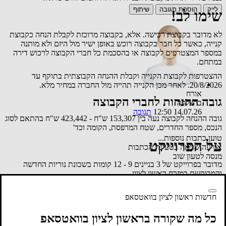
לייק
הוספת תגובה
שיתוף
שימו לב!
לא מדובר בקבוצת רכישה. אלא, בקבוצה מרוכזת לקבלת הנחה כקבוצת
קנייה, כאשר כל חבר בקבוצה רוכש באופן ישיר מול היזם ולא מותנה
במספר המצטרפים לקבוצה או בהסכמת כל חברי הקבוצה לרכוש דירה
במתחם.
ההצטרפות לקבוצת הקנייה וקבלת ההנחה הקבוצתית בתוקף עד
20/8/2026. לאחר מכן הקנייה תהייה מול החברה במחיר מלא.
אורח
גובה ההנחות לחברי הקבוצה
בהצלחה
14.07.26 12:50
תגובה
גובה ההנחה לקבוצה נעה בין 153,307 ש"ח - 423,442 ש"ח בהתאם לסוג
הנכס, מספר החדרים, שטח המרפסת, הקומה וכד'
טוען כתבות נוספות...
על הפרוייקט
אירעה שגיאה בטעינת הכתבות
מנסה לטעון שוב
מדובר בפרוייקט של 3 בניינים 9 - 12 קומות בשכונת נוריות החדשה
והמבוקשת במזרח ראשון לציון.
תנאי התשלום לקבוצה בשיטת 20% (7% + 13%) במעמד החתימה. 80%
לקראת מסירת המפתח. במסלול פטור מהצמדה למדד.
חדשות ראשון לציון בוואטסאפ
מארגני הקבוצה השיגו הנחות משמעתיות המגיעות עד מאות אלפי ש"ח
כל מה שקורה בראשון לציון בוואטסאפ
לדירות בשכונה, הזהות לדירות הקבוצה ולמתחמים אחרים הנבנים