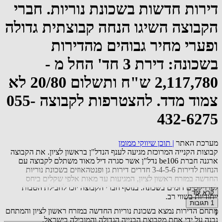
דירות חדשות בשכונת נוריות. חברי
הקבוצה השיגו הנחה קבוצתית גדולה
ופערי מחיר גבוהים מהדירות
בשכונה: דירת 3 חד' החל מ -
2,117,780 ש"ח ותשלום 20/80 לא
צמוד מדד. להצטרפות לקבוצה 055-
432-6275
מערכת האתר
|
תוכן שיווקי ממומן
קבוצות הקנייה המרוכזת מגיעה לענף הנדל"ן בראשון לציון. את הקבוצה
ארגנה חברת be106 נדל"ן אשר סגרה דיל מאוד משתלם לקבוצה עם
הנחות לדירות 3-4-5-6 חדרים דירות גן ופנטהאוזים בשכונת נוריות
החדשה במזרח ראשון לציון, המגיעות עד מאות אלפי שקלים ביחס
לפרויקטים דומים בשכונה. בנוסף חברי הקבוצה יזכו לחבילת הטבות
קרא עוד
ייחודיות בשווי רב.
1
תגובות
מתחם הדירות נמצא בשכונת נוריות החדשה במזרח ראשון לציון והמתחם
1
נבנה על ידי אחת מקבוצת הבנייה הגדולה והמובילה בישראל.