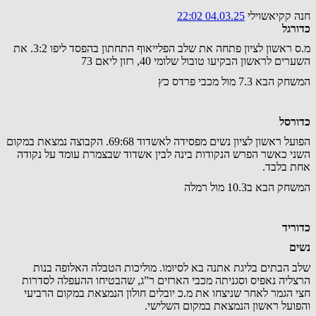
חנה קקיאשוילי
04.03.25 22:02
כדורגל
מ.ס ראשון לציון פתחה את שלב הפלייאוף התחתון בהפסד ליפו 3:2. את
השערים לראשון הבקיעו טובול שלומי 40, רזון ליאם 73
המשחק הבא 7.3 מול מכבי פרדס כץ
כדורסל
הפועל ראשון לציון נשים מפסידה לאשדוד 69:68. הקבוצה נמצאת במקום
השני כאשר הפרש הנקודות בינה לבין אשדוד שבצמרת עומד על נקודה
אחת בלבד.
המשחק הבא ב10.3 מול רמלה
כדוריד
נשים
שלב הבתים בליגת אתנה בא לסיומו. מוליכות הטבלה האלופה בנות
הרצליה נאפיס וסגניתה מכבי הארזים ר”ג, שהבטיחו ההעפלה לסדרות
חצי הגמר לאחר שניצחו את מ.כ יובלים חולון הנמצאת במקום הרביעי
והפועל ראשון הנמצאת במקום השלישי.