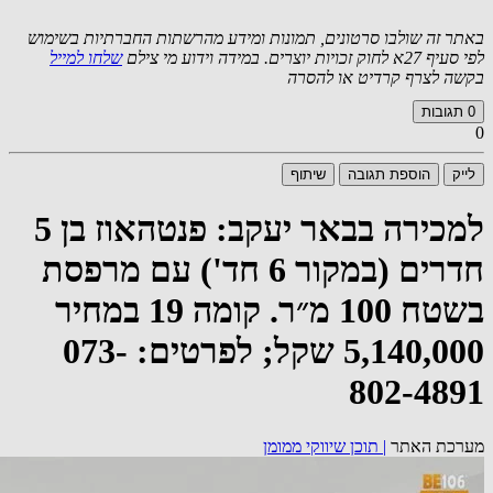
באתר זה שולבו סרטונים, תמונות ומידע מהרשתות החברתיות בשימוש
לפי סעיף 27א לחוק זכויות יוצרים. במידה וידוע מי צילם
שלחו למייל
בקשה לצרף קרדיט או להסרה
0
תגובות
0
לייק
הוספת תגובה
שיתוף
למכירה בבאר יעקב: פנטהאוז בן 5
חדרים (במקור 6 חד') עם מרפסת
בשטח 100 מ״ר. קומה 19 במחיר
5,140,000 שקל; לפרטים: 073-
802-4891
מערכת האתר
|
תוכן שיווקי ממומן