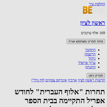
החלפת עיר
ראשון לציון
169 אלף עוקבים
פתח תפריט משתמש
אורח
התחבר
הרשמה
ניהול
ערוך פרופיל
התנתק
תפריט ניווט
חדשות ראשון לציון
ארכיון
אינדקס עסקים
לוח נדל"ן
תחרות "אלוף העברית" לחודש
אפריל התקיימה בבית הספר