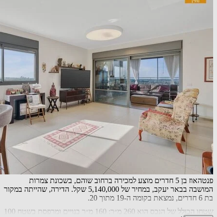
פנטהאוז בן 5 חדרים מוצע למכירה ברחוב שוהם, בשכונת צמרות
המושבה בבאר יעקב, במחיר של 5,140,000 שקל. הדירה, שהייתה במקור
בת 6 חדרים, נמצאת בקומה ה-19 מתוך 20.
שטחו הכולל של הנכס הוא 260 מ״ר: 160 מ״ר בנויים ומרפסת בשטח 100