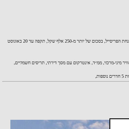
דירה 5 חדרים מוצעת למכירה ברחוב ההדרכה בשכונת נוריות בראשון לציון, במסגרת פריסייל לפני תחילת הבנייה. מחיר הדירה הוא 3,381,333 שקל, והנחת הפריסייל, בסכום של יותר מ-250 אלף שקל, תקפה עד 20 באוגוסט
טח 13.5 מ״ר. המפרט כולל חניה מקורה, מעלית, מיזוג אוויר מיני-מרכזי, ממ״ד, אינטרקום עם מסך דירתי, תריסים חשמליים,
ות,