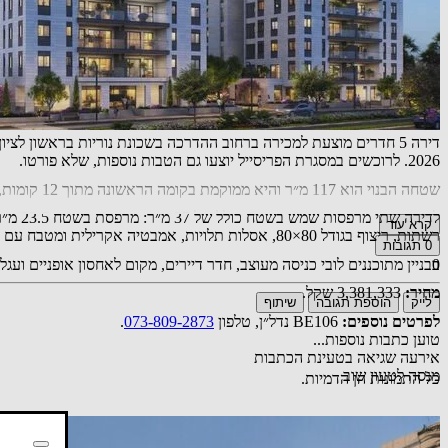
2026. לרוכשים במסגרת הפריסייל יוצעו גם הטבות נוספות, שלא פורטו.
שטחה הבנוי הוא 117 מ״ר והיא ממוקמת בקומה הראשונה מתוך 12 קומות, עם כיווני אוויר דרום ומערב.
קרא עוד
רשתות, ריצוף בגודל 80×80, אסלות תלויות, אמבטיה אקרילית ומטבח עם משטח אבן קיסר.
0
תגובות
בבניין מתוכננים לובי כניסה מעוצב, חדר דיירים, מקום לאחסון אופניים ועגלות והכ
0
מחיר:
3,381,333 שקל.
לייק
הוספת תגובה
שיתוף
לפרטים נוספים:
BE106 נדל״ן, טלפון
073-809-2873
.
טוען כתבות נוספות...
אירעה שגיאה בטעינת הכתבות
מנסה לטעון שוב
כל התמונות הן הדמיות.