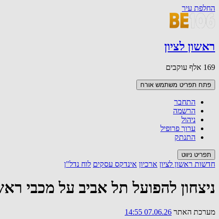
החלפת עיר
ראשון לציון
169 אלף עוקבים
פתח תפריט משתמש
אורח
התחבר
הרשמה
ניהול
ערוך פרופיל
התנתק
תפריט ניווט
חדשות ראשון לציון
ארכיון
אינדקס עסקים
לוח נדל"ן
ניצחון להפועל תל אביב על מכבי ראשון לציון 95-69 בפלייאוף; משחק 
מערכת האתר
07.06.26 14:55