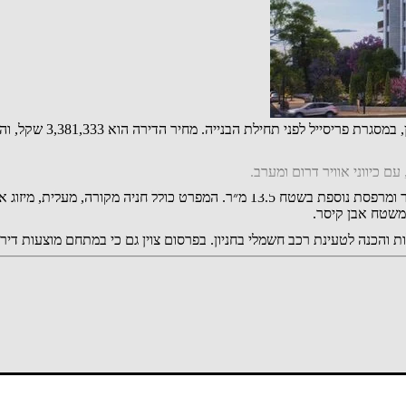
לדירה שתי מרפסות שמש בשטח כולל של 37 מ״ר: מרפסת בשטח 23.5 מ״ר ומרפסת נוספת בש
נה לטעינת רכב חשמלי בחניון. בפרסום צוין גם כי במתחם מוצעות דירות 5 חדרים נוספ