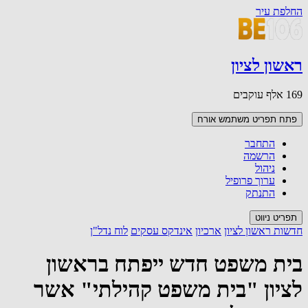
החלפת עיר
ראשון לציון
169 אלף עוקבים
פתח תפריט משתמש
אורח
התחבר
הרשמה
ניהול
ערוך פרופיל
התנתק
תפריט ניווט
חדשות ראשון לציון
ארכיון
אינדקס עסקים
לוח נדל"ן
בית משפט חדש ייפתח בראשון
לציון "בית משפט קהילתי" אשר