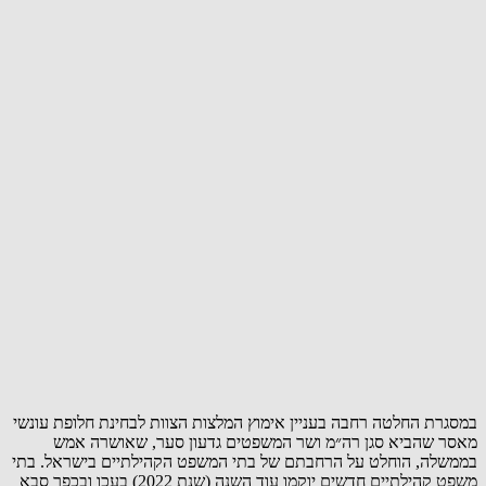
במסגרת החלטה רחבה בעניין אימוץ המלצות הצוות לבחינת חלופת עונשי
מאסר שהביא סגן רה״מ ושר המשפטים גדעון סער, שאושרה אמש
בממשלה, הוחלט על הרחבתם של בתי המשפט הקהילתיים בישראל. בתי
משפט קהילתיים חדשים יוקמו עוד השנה (שנת 2022) בעכו ובכפר סבא