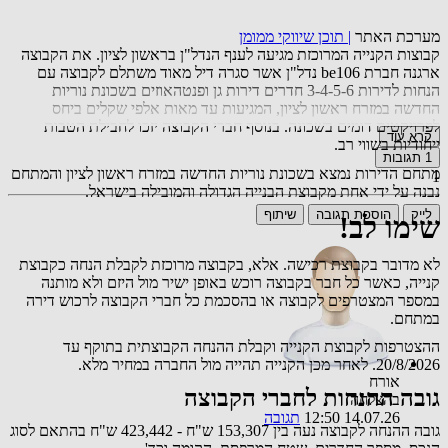
מערכת האתר
|
תוכן שיווקי ממומן
קבוצות הקנייה המרוכזת מגיעה לענף הנדל"ן בראשון לציון. את הקבוצה
ארגנה חברת be106 נדל"ן אשר סגרה דיל מאוד משתלם לקבוצה עם
הנחות לדירות 3-4-5-6 חדרים דירות גן ופנטהאוזים בשכונת נוריות
החדשה במזרח ראשון לציון, המגיעות עד מאות אלפי שקלים ביחס
לפרויקטים דומים בשכונה. בנוסף חברי הקבוצה יזכו לחבילת הטבות
קרא עוד
ייחודיות בשווי רב.
1
תגובות
מתחם הדירות נמצא בשכונת נוריות החדשה במזרח ראשון לציון והמתחם
1
נבנה על ידי אחת מקבוצת הבנייה הגדולה והמובילה בישראל.
לייק
הוספת תגובה
שיתוף
שימו לב!
לא מדובר בקבוצת רכישה. אלא, בקבוצה מרוכזת לקבלת הנחה כקבוצת
קנייה, כאשר כל חבר בקבוצה רוכש באופן ישיר מול היזם ולא מותנה
במספר המצטרפים לקבוצה או בהסכמת כל חברי הקבוצה לרכוש דירה
במתחם.
ההצטרפות לקבוצת הקנייה וקבלת ההנחה הקבוצתית בתוקף עד
20/8/2026. לאחר מכן הקנייה תהייה מול החברה במחיר מלא.
אורח
גובה ההנחות לחברי הקבוצה
בהצלחה
14.07.26 12:50
תגובה
גובה ההנחה לקבוצה נעה בין 153,307 ש"ח - 423,442 ש"ח בהתאם לסוג