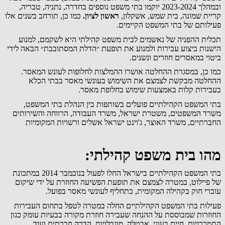
ובמהלך 2023-2024 יוקמו בתי משפט נוספים בחדרה, נתניה, טבריה,
קריית שמונה, בית שמש, אשקלון,
ראשון לציון.
כמו כן, תורחב בשנים אלו
פעילותם של בתי המשפט הקיימים.
תכלית ההפניה של נאשמים לבית משפט קהילתי היא לשקמם, למנוע
הישנות ביצוע עבירות ולמנוע את תופעת ״הדלת המסתובבת״ הבאה לידי
ביטוי במאסרים חוזרים ונשנים.
כמו כן, במסגרת ההחלטה אושרו ההמלצות לחלופות לעונש המאסר.
ההחלטה מבקשת לצמצם את השימוש בעונשי מאסר בבתי הכלא
בעבירות קלות באמצעות שימוש בחלופת מאסר.
בתי המשפט הקהילתיים פועלים בשותפות בין הנהלת בתי המשפט,
משרד המשפטים, משטרת ישראל, משרד העבודה, הרווחה והשירותים
החברתיים, משרד האוצר, ג'וינט ישראל אשלים ורשויות המקומיות
מהו בית משפט קהילתי:
בתי המשפט הקהילתיים בישראל החלו לפעול בנובמבר 2014 במתכונת
של פיילוט, במטרה לצמצם את תופעת הפשיעה החוזרת על ידי שיקום
עוברי חוק בקהילה המקומית, כתחליף לעונשי מאסר בפועל.
פעילות בתי המשפט הקהילתיים החלה במטרה לטפל בתחום העבירות
החוזרות שמבוססת על ההנחה שעבירה חוזרת מקורה בבעיות עומק כגון
התמכרויות, חיים בעוני, אבטלה, מוגבלויות, הדרה חברתית ועוד.