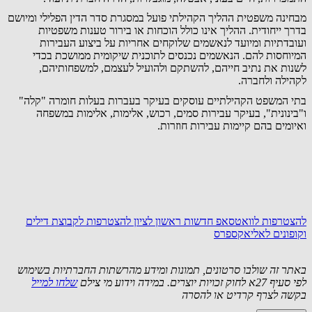
מבחינה משפטית ההליך הקהילתי פועל במסגרת סדר הדין הפלילי ומיושם
בדרך ייחודית. ההליך אינו כולל הוכחות או בירור טענות משפטיות
ועובדתיות ומיועד לנאשמים שלוקחים אחריות על ביצוע העבירות
המיוחסות להם. הנאשמים נכנסים לתוכנית שיקומית ממושכת בכדי
לשנות את נתיב חייהם, להשתקם ולהועיל לעצמם, למשפחותיהם,
לקהילה ולחברה.
בתי המשפט הקהילתיים עוסקים בעיקר בעברות בעלות חומרה "קלה"
ו"בינונית", בעיקר עבירות סמים, רכוש, אלימות, אלימות במשפחה
ואיומים בהם קיימות עבירות חוזרות.
להצטרפות לוואטסאפ חדשות ראשון לציון
להצטרפות לקבוצת דילים
וקופונים לאליאקספרס
באתר זה שולבו סרטונים, תמונות ומידע מהרשתות החברתיות בשימוש
לפי סעיף 27א לחוק זכויות יוצרים. במידה וידוע מי צילם
שלחו למייל
בקשה לצרף קרדיט או להסרה