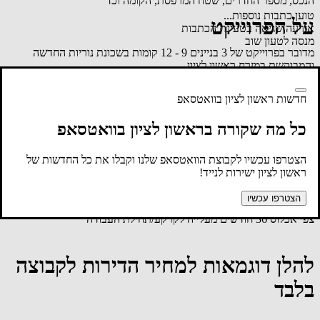
הנכס, מספר החדרים, שטח המרפסת, הקומה וכד'
טוען כתבות נוספות...
על הפרוייקט
אירעה שגיאה בטעינת הכתבות
מנסה לטעון שוב
מדובר בפרוייקט של 3 בניינים 9 - 12 קומות בשכונת נוריות החדשה
והמבוקשת במזרח ראשון לציון.
תנאי התשלום לקבוצה בשיטת 20% (7% + 13%) במעמד החתימה. 80%
לקראת מסירת המפתח. במסלול פטור מהצמדה למדד.
חדשות ראשון לציון בוואטסאפ
מארגני הקבוצה השיגו הנחות משמעתיות המגיעות עד מאות אלפי ש"ח
כל מה שקורה בראשון לציון בוואטסאפ
לדירות בשכונה, הזהות לדירות הקבוצה ולמתחמים אחרים הנבנים
בשכונת נוריות ונרקיסים.
הצטרפו עכשיו לקבוצת הוואטסאפ שלנו וקבלו את כל החדשות של
לכל דירה חניה מקורה תת קרקעית. לפנטהאוז 2 חניות
ראשון לציון ישירות לנייד!
קיימת אופציה לדירות הגדולות 4 חד' ומעלה רכישת חנייה נוספת
בתשלום.
הצטרפו עכשיו
צפי אכלוס 36 חודשים מעלייה לקרקע/תחילת העבודה
להלן דוגמאות למחיר הדירות לקבוצה
בלבד