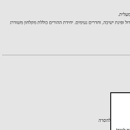
מ"ר עם יציאה מהסלון, מטבח משודרג המצויד באי גדול ופינת ישיבה, וחדרים נעימים. יחידת ההורים כוללת מקלחון משודרג
קרדיט או להסרה