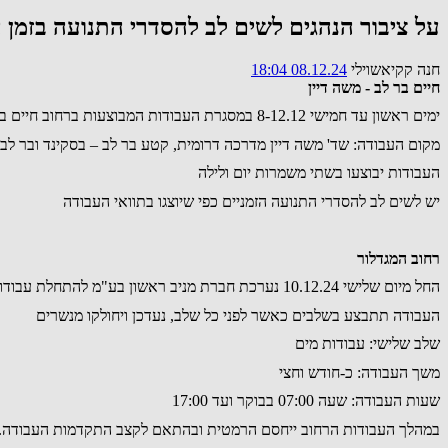
על ציבור הנהגים לשים לב להסדרי התנועה בזמן 
חנה קקיאשוילי
08.12.24 18:04
חיים בר לב - משה דיין
ימים ראשון עד חמישי 8-12.12 במסגרת העבודות המבוצעות ברחוב חיים בר לב ומשה דיין לשדרוג אספקת המים בשיטות קידוח וניפוץ לרווחת התושבים, להלן עדכון על עבודות :
מקום העבודה: שד' משה דיין מדרכה דרומית, קטע בר לב – בסקינד ובר לב 
העבודות יבוצעו בשתי משמרות יום ולילה
יש לשים לב להסדרי התנועה הזמניים כפי שיוצגו בתוואי העבודה
רחוב המגדלור
החל מיום שלישי 10.12.24 נערכת חברת מניב ראשון בע"מ להתחלת עבודות לשדרוג קווי מים, ביוב וניקוז בנווה ים ברחוב המגדלור (קטע הדוגית-הזהרון)
העבודה תתבצע בשלבים כאשר לפני כל שלב, נעדכן ויחולקו מנשרים
שלב שלישי: עבודות מים
משך העבודה: כ-חודש וחצי
שעות העבודה: שעה 07:00 בבוקר ועד 17:00
במהלך העבודות הרחוב ייחסם הרמטית ובהתאם לקצב התקדמות העבודה. 