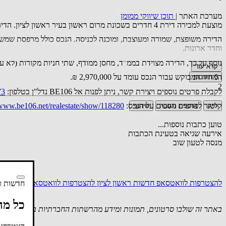
מערכת האתר
|
תוכן שיווקי ממומן
מוצעת למכירה דירת 4 חדרים בשכונת מרום ראשון בעיר ראשון לציון. הדירה, בשטח של כ-100 מ"ר, ממוקמת בקומה ה-2 מתוך 8 קומות בבניין הכולל מעלית.
וחדר ארונות.
נוסף על כך, הדירה מצוידת בממ"ד, מחסן ממודף, שתי חניות מקורות (לא עוק
קרא עוד
המחיר המבוקש עבור הנכס עומד על 2,970,000 ₪.
0
תגובות
2
לקבלת פרטים נוספים ויצירת קשר, ניתן לפנות אל BE106 נדל"ן בטלפון:
73
קישור לפרטים נוספים על הנכס:
/www.be106.net/realestate/show/118280
לייק
הוספת תגובה
שיתוף
טוען כתבות נוספות...
אירעה שגיאה בטעינת הכתבות
מנסה לטעון שוב
להצטרפות לוואטסאפ חדשות ראשון לציון
להצטרפות לוואטסאפ חדשות מו
חדשות רא
כל מה
באתר זה שולבו סרטונים, תמונות ומידע מהרשתות החברתיות בשימוש לפי סעיף 27א לחוק זכויות יוצרים. במידה וידוע