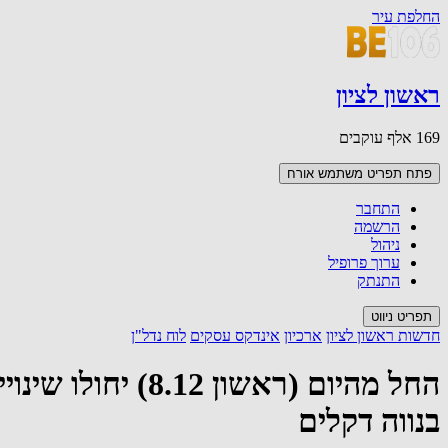
החלפת עיר
ראשון לציון
169 אלף עוקבים
פתח תפריט משתמש
אורח
התחבר
הרשמה
ניהול
ערוך פרופיל
התנתק
תפריט ניווט
חדשות ראשון לציון
ארכיון
אינדקס עסקים
לוח נדל"ן
החל מהיום (ראשו
בנווה דקלים