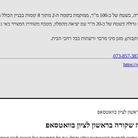
הדירה משופצת, שמורה ומעוצבת, ומוכנה לכניסה. הנכס כולל מרפסת שמש גדולה בשטח של כ-20 
בות), מזגן מיני מרכזי ורשתות בכל רחבי הבית.
.
073-857-38
https:/
סף נדל"ן
להצטרפות לקבוצת דילים וקופונים לאליאקספרס
שון לציון בוואטסאפ
 שקורה בראשון לציון בוואטסאפ
 מי צילם
שלחו למייל
בקשה לצרף 