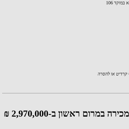
מוקד 106
קרדיט או להסרה
דירת 4 חדרים גדולה, שמורה ומעוצבת, ממ"ד, 2 חניות, מרפסת 20 מ"ר. למכירה במרום ראשון ב-2,970,000 ₪