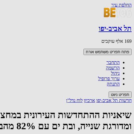
החלפת עיר
תל אביב-יפו
169 אלף עוקבים
פתח תפריט משתמש
אורח
התחבר
הרשמה
ניהול
ערוך פרופיל
התנתק
תפריט ניווט
חדשות תל אביב-יפו
ארכיון
לוח נדל"ן
ומדורגת שנייה, ובת ים עם 82% מהבנייה בפרויקטים של פינוי-בינוי