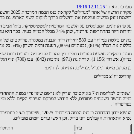
מערכת האתר
12.11.25 18:16
רושמת זינוק מרשים ועוקפת את ירושלים בדרך למקום השני הארצי. גם בת י
יחידות דיור בהתחדשות עירונית, שהן 74% מכלל הבנייה בעיר. בכך היא עוקפת את ירושלים, שבה נרשמו 837 יחידות דיור בהתחדשות עירונית, המהוות 27% בלבד מסך התחלות הבנייה.
כוללות את רמלה (81%), גבעתיים (80%), רעננה ורמת השרון (54% כל אחת).
בנייה), אשדוד (1,156), קריית גת (971), נתיבות (842), עכו (780) ונוף הגליל (728).
בן מסינג, מייסד ומנכ"ל מגדילים, התייחס לנתונים:
קרדיט: יח"צ מגדילים
"שנתיים למלחמת ה-7 באוקטובר ועדיין לא נרשם שינוי פ
בנייה חדשה בשטחים פתוחים, ללא חידוש המרקם העירוני הקיים וללא ממ
בפריפריה".
הנושא יידון 
נשיא התאחדות הקבלנים רוני בריק, וכן ראשי ערים ויזמים מובילים.
עיר
התחלות 