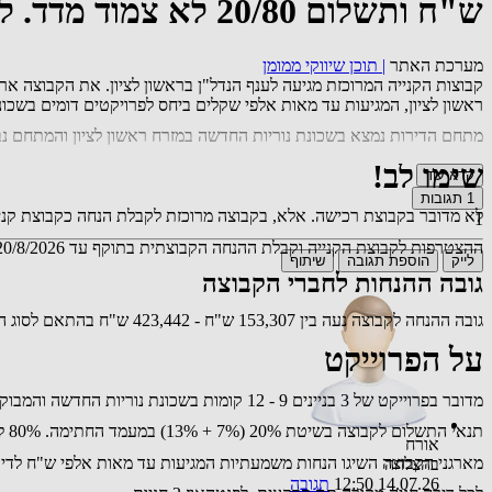
ש"ח ותשלום 20/80 לא צמוד מדד. להצטרפות לקבוצה 055-432-6275
מערכת האתר
|
תוכן שיווקי ממומן
ראשון לציון, המגיעות עד מאות אלפי שקלים ביחס לפרויקטים דומים בשכונה.
מתחם הדירות נמצא בשכונת נוריות החדשה במזרח ראשון לציון והמתחם נבנ
שימו לב!
קרא עוד
1
תגובות
לא מדובר בקבוצת רכישה. אלא, בקבוצה מרוכזת לקבלת הנחה כקבוצת קני
1
ההצטרפות לקבוצת הקנייה וקבלת ההנחה הקבוצתית בתוקף עד 20/8/2026. לאחר מכן הקנייה תהייה מול החברה במחיר מלא.
לייק
הוספת תגובה
שיתוף
גובה ההנחות לחברי הקבוצה
גובה ההנחה לקבוצה נעה בין 153,307 ש"ח - 423,442 ש"ח בהתאם לסוג הנכס, מספר החדרים, שטח המרפסת, הקומה וכד'
על הפרוייקט
מדובר בפרוייקט של 3 בניינים 9 - 12 קומות בשכונת נוריות החדשה והמבוקשת במזרח ראשון לציון.
תנאי התשלום לקבוצה בשיטת 20% (7% + 13%) במעמד החתימה. 80% לקראת מסירת המפתח. במסלול פטור מהצמדה למדד.
אורח
מארגני הקבוצה השיגו הנחות משמעתיות המגיעות עד מאות אלפי ש"ח לדירו
בהצלחה
14.07.26 12:50
תגובה