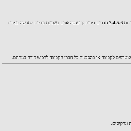
קבוצות הקנייה המרוכזת מגיעה לענף הנדל"ן בראשון לציון. את הקבוצה ארגנה חברת be106 נדל"ן אשר סגרה דיל מאוד משתלם לקבוצה עם הנחות לדירות 3-4-5-6 חדרים דירות גן ופנטהאוזים בשכונת נוריות החדשה במזרח
המצטרפים לקבוצה או בהסכמת כל חברי הקבוצה לרכוש דירה במתחם.
ונרקיסים.