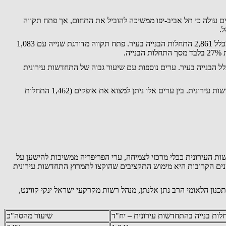
דילים" לקראת כנס הבמה המרכזית 2025 חושפת את נתוני ההתחדשות העירונית במחצית הראשונה של שנת 2025. מהנתונים עולה כי תל אביב-יפו ממשיכה להוביל את התחום, אך פתח תקווה
.
על פי הנתונים, המבוססים על הלשכה המרכזית לסטטיסטיקה, בתל אביב החלו להיבנות 1,841 יחידות דיור במסגרת התחדשות עירונית, המהוות 64% מכלל 2,861 התחלות הבנייה בעיר. פתח תקווה מדורגת שנייה עם 1,083
ת במיוחד עם 589 יחידות דיור הנבנות במסגרת פרויקטים של התחדשות עירונית מתוך 716 התחלות בנייה בסך הכל – נתון המהווה 82% מכלל הבנייה בעיר. ערים נוספות עם שיעור גבוה של התחדשות עירונית
מנגד, הסקירה חושפת פערים גדולים בין המרכז לפריפריה. בערים רבות שמובילות בכמות התחלות הבנייה הכללית, לא נרשמה כלל בנייה במסגרת התחדשות עירונית. בין ערים אלו ניתן למצוא את אופקים (1,462 התחלות
ההתחדשות העירונית ככלי מרכזי לצמיחה, ערי הפריפריה ממשיכות להישען על
ים הקרובות היא מימוש התקציבים שהוקצו לתמרוץ התחדשות עירונית
ן והממשל, בהם יו"ר מטה התכנון הלאומי הרב נתן אלנתן, מנהל רשות מקרקעי ישראל ינקי קווינט,
ות בנייה בהתחדשות עירונית – יח"ד
שיעור מהסה"כ