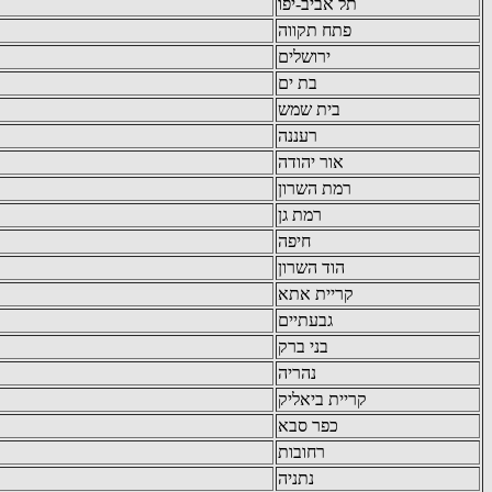
תל אביב-יפו
פתח תקווה
ירושלים
בת ים
בית שמש
רעננה
אור יהודה
רמת השרון
רמת גן
חיפה
הוד השרון
קריית אתא
גבעתיים
בני ברק
נהריה
קריית ביאליק
כפר סבא
רחובות
נתניה