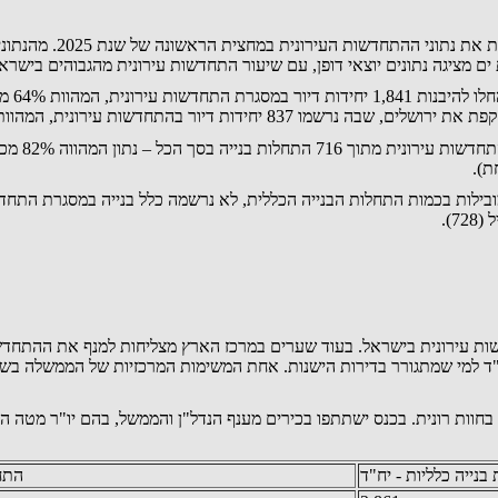
סקירה חדשה של אתר "מג
ם מציגה נתונים יוצאי דופן, עם שיעור התחדשות עירונית מהגבוהים בישראל
בת ים בולט
יזי במפת ההתחדשות עירונית בישראל. בעוד שערים במרכז הארץ מצליחות למנף את 
"ד למי שמתגורר בדירות הישנות. אחת המשימות המרכזיות של הממשלה בשנ
בהרחבה ב"כנס הבמה המרכזית 2025", שייערך ב-25 בנובמבר בחוות רונית. בכנס ישתתפו בכירים מענף הנדל"
בנייה כלליות - יח"ד
התחל