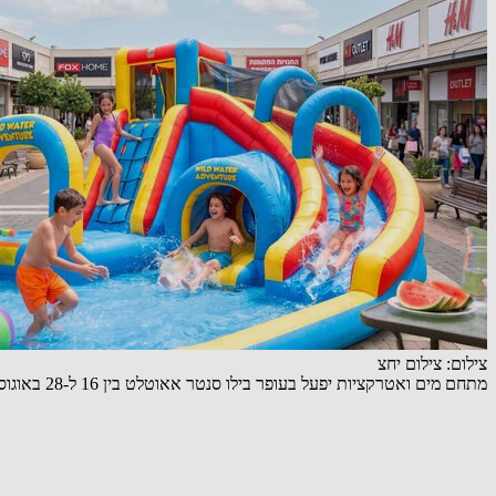
צילום: צילום יחצ
מתחם מים ואטרקציות יפעל בעופר בילו סנטר אאוטלט בין 16 ל-28 באוגוסט 2026, ברחבת החניה הסמוכה ל-TEA BAR. הכניסה למתחם תהיה חופשית וללא תשלום.