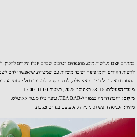
במתחם יוצבו מגלשות מים, מתנפחים רטובים שבהם יוכלו הילדים לקפוץ, לט
לרשות ההורים יוקמו פינות ישיבה מוצלות עם שמשיות, שיאפשרו להם לשב
המתחם מצטרף לחנויות האאוטלט, לבתי הקפה, למסעדות ולמתחמי ההסעדה
מועדי הפעילות:
16–28 באוגוסט 2026, בשעות 11:00–17:00.
מיקום:
רחבת החניה בצמוד ל-TEA BAR, עופר בילו סנטר אאוטלט.
מחיר:
הכניסה חופשית. מומלץ להגיע עם בגד ים ומגבת.