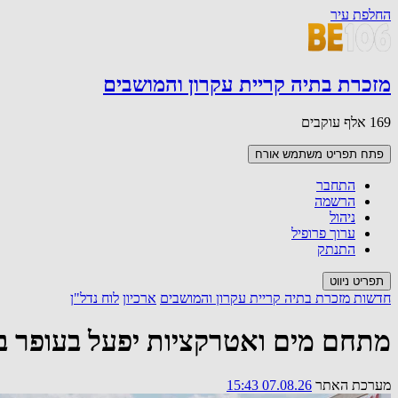
החלפת עיר
מזכרת בתיה קריית עקרון והמושבים
169 אלף עוקבים
פתח תפריט משתמש
אורח
התחבר
הרשמה
ניהול
ערוך פרופיל
התנתק
תפריט ניווט
חדשות מזכרת בתיה קריית עקרון והמושבים
ארכיון
לוח נדל"ן
מתחם מים ואטרקציות יפעל בעופר בילו סנטר בין 16 ל-28 באוגוסט
מערכת האתר
07.08.26 15:43