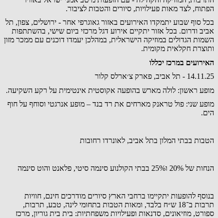
הפתוח, לצד מאות פעילויות, סיורים והטבות לציבור.
בכל סוף שבוע יתמקדו האירועים באזור גאוגרפי אחר - ירושלים, צפון, תל
אביב ודרום. בכל אזור יתקיים אירוע דגל מרכזי ביום שישי, בהשתתפות
השמות הגדולים במוזיקה הישראלית, במהלכן יעמדו דוכנים עם ממכר מזון
ותוצרת חקלאית מקומית.
האירועים במרכז יכללו
14.11.25 - תל אביב, פארק צ׳ארלס קלור
מופע ראשון: לולה מארש בהופעה אקוסטית אינטימית על רקע השקיעה.
מופע שני: פול טראנק מארחים את רד בנד – מופע אנרגטי וסוחף על חוף
הים.
הטבות בבתי המלון בתל אביב, לאונרדו רחובות
הנחות של 20% ו25% בבתי הקולנוע סינמה סיטי, פלאנט והוט סינמה
בנוסף להופעות יתקיימו ברחבי הארץ סיורים מודרכים חינם, חוויות
תרבות ב־18 ש״ח בלבד, ומאות הטבות בתחומי לינה, טבע, תרבות,
ספורט, מוזיאונים, סדנאות ופעילויות משפחתיות: בית בית גוריון, מרכז