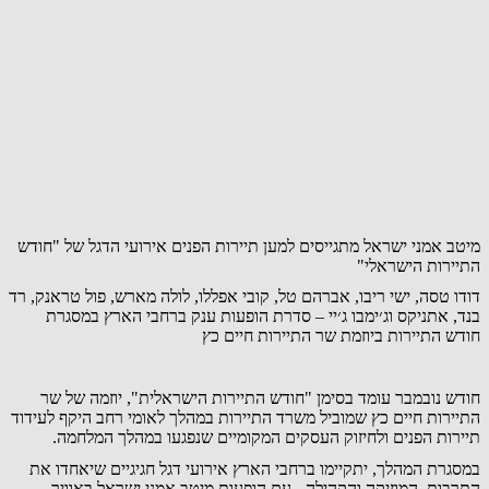
מיטב אמני ישראל מתגייסים למען תיירות הפנים אירועי הדגל של "חודש
התיירות הישראלי"
דודו טסה, ישי ריבו, אברהם טל, קובי אפללו, לולה מארש, פול טראנק, רד
בנד, אתניקס וג׳ימבו ג׳יי – סדרת הופעות ענק ברחבי הארץ במסגרת
חודש התיירות ביוזמת שר התיירות חיים כץ
חודש נובמבר עומד בסימן "חודש התיירות הישראלית", יוזמה של שר
התיירות חיים כץ שמוביל משרד התיירות במהלך לאומי רחב היקף לעידוד
תיירות הפנים ולחיזוק העסקים המקומיים שנפגעו במהלך המלחמה.
במסגרת המהלך, יתקיימו ברחבי הארץ אירועי דגל חגיגיים שיאחדו את
התרבות, המוזיקה והקהילה - עם הופעות מיטב אמני ישראל באוויר