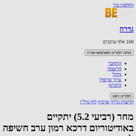
החלפת עיר
גדרה
169 אלף עוקבים
פתח תפריט משתמש
אורח
התחבר
הרשמה
ניהול
ערוך פרופיל
התנתק
תפריט ניווט
חדשות גדרה
ארכיון
לוח נדל"ן
מחר (רביעי 5.2) יתקיים
באודיטוריום דרכא רמון ערב חשיפה