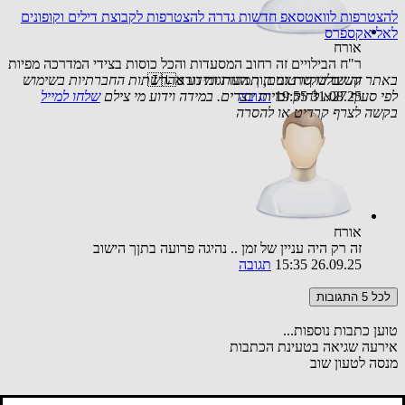
להצטרפות לוואטסאפ חדשות גדרה
להצטרפות לקבוצת דילים וקופונים
לאליאקספרס
אורח
ר"ח הבילויים זה רחוב המסעדות והכל כוסות בצידי המדרכה מפיות
קשים שקיות גם תוך הערוגות נורא🇮🇱
באתר זה שולבו סרטונים, תמונות ומידע מהרשתות החברתיות בשימוש
לפי סעיף 27א לחוק זכויות יוצרים. במידה וידוע מי צילם
31.08.25 19:55
תגובה
שלחו למייל
בקשה לצרף קרדיט או להסרה
אורח
זה רק היה עניין של זמן .. נהיגה פרועה בתןך הישוב
26.09.25 15:35
תגובה
לכל 5 התגובות
טוען כתבות נוספות...
אירעה שגיאה בטעינת הכתבות
מנסה לטעון שוב