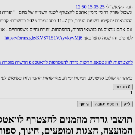
חנה קקיאשוילי
15.05.25 12:50
אשכול שורק דרומי מזמין אתכם להצטרף לשנה השנייה של מיזם - "הורות ע
ההרצאות יתקיימו בשעות הערב, בין 7–11 בספטמבר 2025 ברשויות: קריית עקרון, גדרה, בני עי”ש, קריית מלאכי, מזכרת בתיה, מועצות אזוריות ברנר, יואב, באר טוביה, חבל יבנה, נחל שורק, גדרות וגן רווה.
אם אתם מרצים.ות בנושאי הורות, התפתחות, זוגיות וחיים משפחתיים - א
לפרטים והרשמה לחצו כאן:
https://forms.gle/KVS71S1VAyvkyvMj6
להצטרפות לוואטסאפ חדשות גדרה
להצטרפות לוואטסאפ חדשות מזכרת בת
באתר זה שולבו סרטונים, תמונות ומידע מהרשתות החברתיות בשימוש לפי סעיף 27א לחוק זכויות יוצרים. במידה וידוע
0
תגובות
1
לייק
הוספת תגובה
שיתוף
תושבי גדרה מוזמנים להצטרף לוואטס
המועצה, הצגות ומופעים, חינוך, ספור