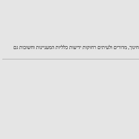
 צרכנות , נדל"ן , חינוך, מדורים ולעיתים רחוקות ידיעות כלליות המעניינות וחשובות גם