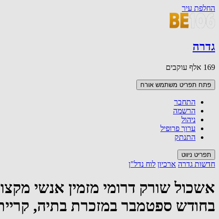
החלפת עיר
גדרה
169 אלף עוקבים
פתח תפריט משתמש
אורח
התחבר
הרשמה
ניהול
ערוך פרופיל
התנתק
תפריט ניווט
חדשות גדרה
ארכיון
לוח נדל"ן
אשכול שורק דרומי מזמין אנשי מקצו
בחודש ספטמבר במזכרת בתיה, קריית ע