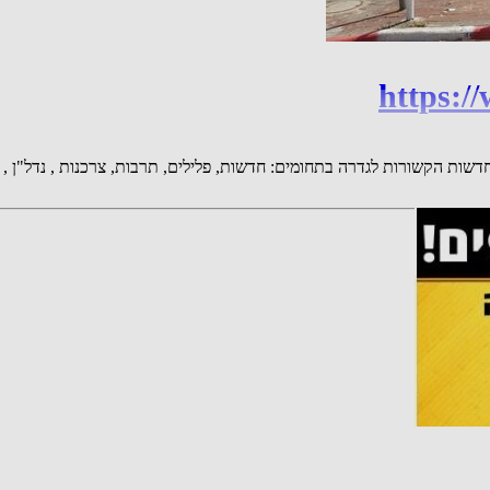
https:/
פ של חדשות גדרה be106 ניתן לקבל עדכוני חדשות הקשורות לגדרה בתחומים: חדשות, פלילים, תרבות,