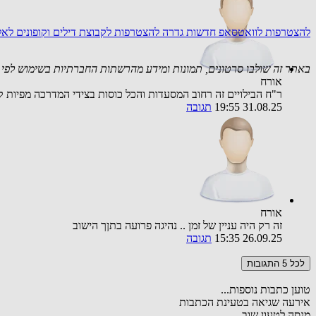
להצטרפות לוואטסאפ חדשות גדרה
להצטרפות לקבוצת דילים וקופונים לא
באתר זה שולבו סרטונים, תמונות ומידע מהרשתות החברתיות בשימוש לפי סעיף 27א לחוק זכויות יוצרים. במידה וידוע
אורח
ר"ח הבילויים זה רחוב המסעדות והכל כוסות בצידי המדרכה מפיות קשי
31.08.25 19:55
תגובה
אורח
זה רק היה עניין של זמן .. נהיגה פרועה בתןך הישוב
26.09.25 15:35
תגובה
לכל 5 התגובות
טוען כתבות נוספות...
אירעה שגיאה בטעינת הכתבות
מנסה לטעון שוב