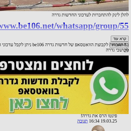
להלן לינק להתחברות לעדכוני החדשות גדרה
/www.be106.net/whatsapp/group/55
קרא עוד
בהתחברות לקבוצת הוואטסא
5
תגובות
לתושבי גדרה
29
לייק
הוספת תגובה
שיתוף
אורח
פינטו הרס את גדרה!
19.03.25 16:34
תגובה