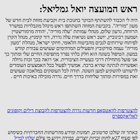
ראש המועצה יואל גמליאל:
היה לי הכבוד להשתתף הבוקר בחנוכת בית וקביעת מזוזה לבית חדש של
מעון "מוריה". בקביעת המזוזה השתתפו ראש מינהל מוגבלויות במשרד
הרווחה, גדעון שלום, מנהלי עמותת "עלה מוריה", יהודה מרמורשטיין
ושמעון רבינוביץ, יושב ראש נשיאות עלה גדרה, דוד קימניץ, מנהל הקרן
לפיתוח שירותים לנכים מהביטוח הלאומי, חיזקי ישראל, מנהלת "מעון
מוריה" נעמה סודקוביץ והפעילים המדהימים שעושים עבודת קודש
במעון. הטיפול בשונה הוא חלק בלתי נפרד מתפיסת החיים שלי ומתוך כך
אני פועל מתחילת דרכי בעשייה הציבורית. אני רואה בכך זכות גדולה
ואפשרות לנתינה שהיא ברכה. אמשיך לפעול בכל האמצעים העומדים
לרשותנו להשקיע למען השונה. תודה לכל העוסקים במלאכה שעושים
זאת במסירות ומתוך שליחות כדרך חיים. גדרה מובילה באיכות חיים .
להצטרפות לוואטסאפ חדשות גדרה
להצטרפות לקבוצת דילים וקופונים
לאליאקספרס
באתר זה שולבו סרטונים, תמונות ומידע מהרשתות החברתיות בשימוש
לפי סעיף 27א לחוק זכויות יוצרים. במידה וידוע מי צילם
שלחו למייל