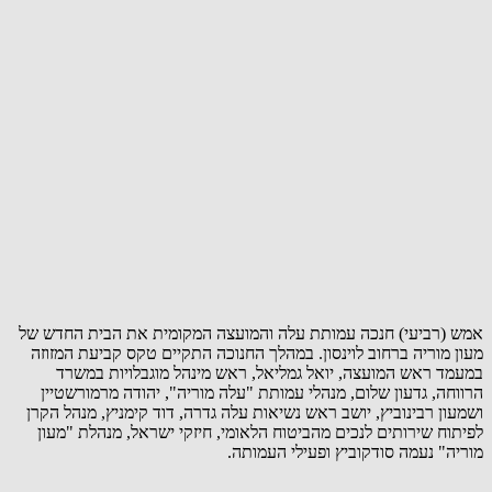
אמש (רביעי) חנכה עמותת עלה והמועצה המקומית את הבית החדש של
מעון מוריה ברחוב לוינסון. במהלך החנוכה התקיים טקס קביעת המזוזה
במעמד ראש המועצה, יואל גמליאל, ראש מינהל מוגבלויות במשרד
הרווחה, גדעון שלום, מנהלי עמותת "עלה מוריה", יהודה מרמורשטיין
ושמעון רבינוביץ, יושב ראש נשיאות עלה גדרה, דוד קימניץ, מנהל הקרן
לפיתוח שירותים לנכים מהביטוח הלאומי, חיזקי ישראל, מנהלת "מעון
מוריה" נעמה סודקוביץ ופעילי העמותה.