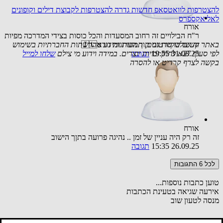
להצטרפות לוואטסאפ חדשות גדרה
להצטרפות לקבוצת דילים וקופונים
לאליאקספרס
אורח
ר"ח הבילויים זה רחוב המסעדות והכל כוסות בצידי המדרכה מפיות
קשים שקיות גם תוך הערוגות נורא🇮🇱
באתר זה שולבו סרטונים, תמונות ומידע מהרשתות החברתיות בשימוש
לפי סעיף 27א לחוק זכויות יוצרים. במידה וידוע מי צילם
31.08.25 19:55
תגובה
שלחו למייל
בקשה לצרף קרדיט או להסרה
אורח
זה רק היה עניין של זמן .. נהיגה פרועה בתןך הישוב
26.09.25 15:35
תגובה
לכל 6 התגובות
טוען כתבות נוספות...
אירעה שגיאה בטעינת הכתבות
מנסה לטעון שוב