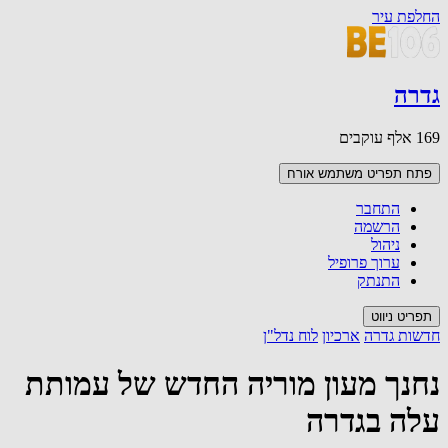
החלפת עיר
גדרה
169 אלף עוקבים
פתח תפריט משתמש
אורח
התחבר
הרשמה
ניהול
ערוך פרופיל
התנתק
תפריט ניווט
חדשות גדרה
ארכיון
לוח נדל"ן
נחנך מעון מוריה החדש של עמותת
עלה בגדרה