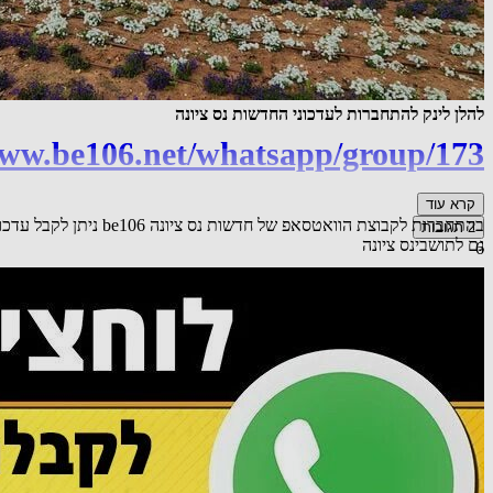
להלן לינק להתחברות לעדכוני החדשות נס ציונה
www.be106.net/whatsapp/group/173
קרא עוד
בהתחברות לקבוצת הווא
2
תגובות
גם לתושבינס ציונה
6
לייק
הוספת תגובה
שיתוף
אורח