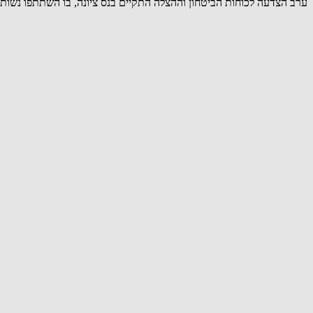
ערב הצדעה לכוחות הביטחון וההצלה התקיים בנס ציונה, בו השתתפו נשות ו