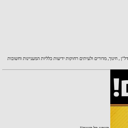
, תרבות, צרכנות , נדל"ן , חינוך, מדורים ולעיתים רחוקות ידיעות כלליות המעניינות וחשובות