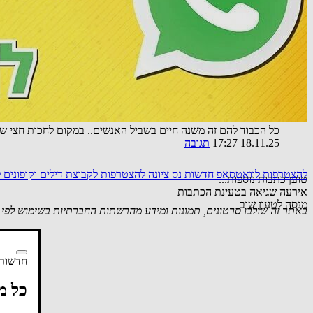
יישר כח ענק! כל דכפין ייתי ויכול! עזבו אתכם מתגובות מעיקות, ת
09.04.25 12:12
תגובה
אורח
כל הכבוד להם זה משנה חיים בשביל האנשים.. במקום לחכות חצי שנה
18.11.25 17:27
תגובה
להצטרפות לוואטסאפ חדשות נס ציונה
להצטרפות לקבוצת דילים וקופונים
טוען כתבות נוספות...
אירעה שגיאה בטעינת הכתבות
מנסה לטעון שוב
באתר זה שולבו סרטונים, תמונות ומידע מהרשתות החברתיות בשימוש לפי סעיף 27א לחוק זכויות יוצרים. במידה וידוע
חדשות 
כל מ