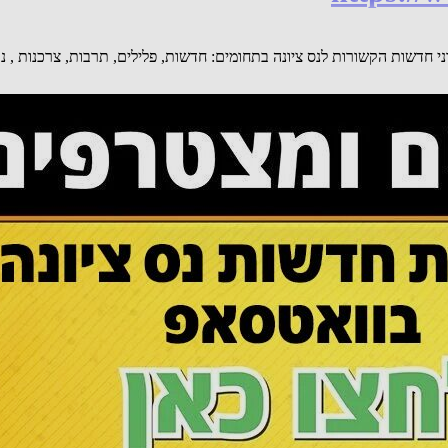
טסאפ של חדשות נס ציונה be106 ניתן לקבל עדכוני חדשות הקשורות לנס ציונה בתחומים: חדשות, פלילים
גידו כל הכבוד ואל תחפשו מה לא בסדר. יוזמה מבורכת בהחלט ובזכות זה תהי