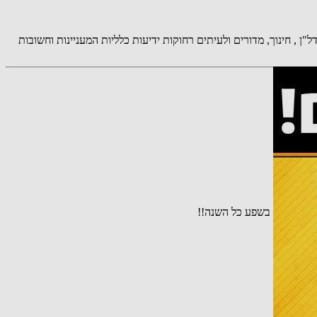
, תרבות, צרכנות , נדל"ן , חינוך, מדורים ולעיתים רחוקות ידיעות כלליות המעניינות וחשובות
ה לו פרנסה בשפע כל השנה!!