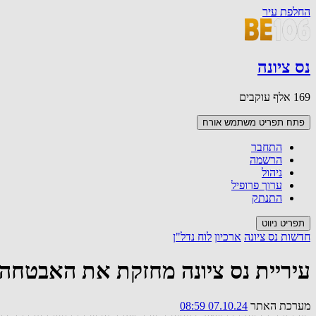
החלפת עיר
נס ציונה
169 אלף עוקבים
פתח תפריט משתמש
אורח
התחבר
הרשמה
ניהול
ערוך פרופיל
התנתק
תפריט ניווט
חדשות נס ציונה
ארכיון
לוח נדל"ן
עיריית נס ציונה מחזקת את האבטחה ל
מערכת האתר
07.10.24 08:59