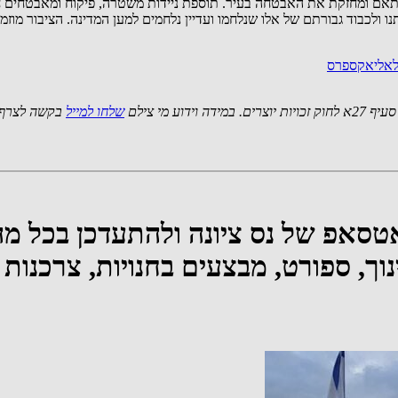
התאם ומחזקת את האבטחה בעיר. תוספת ניידות משטרה, פיקוח ומאבטחים ח
 ולכבוד גבורתם של אלו שנלחמו ועדיין נלחמים למען המדינה. הציבור מוזמ
 לאליאקספרס
 מי צילם
שלחו למייל
בקשה לצרף 
ואטסאפ של נס ציונה ולהתעדכן בכל 
נוך, ספורט, מבצעים בחנויות, צרכנות