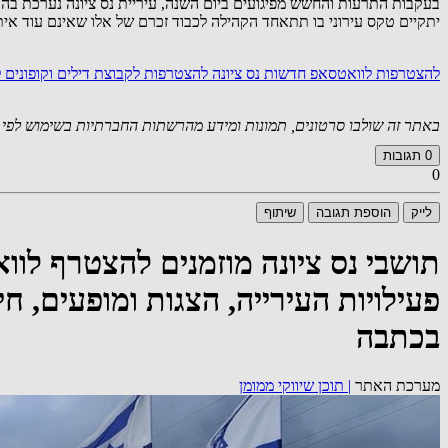
בעקבות התרעות והחשש מפיגועים ביום השנה, עיריית נס ציונה נערכת ב
יתקיים טקס עירוני בו תתאחד הקהילה לכבוד זכרם של אלו שאינם עוד איתנו
להצטרפות לוואטסאפ חדשות נס ציונה
להצטרפות לקבוצת דילים וקופונים
באתר זה שולבו סרטונים, תמונות ומידע מהרשתות החברתיות בשימוש לפי סעיף 27א לחוק זכויות יוצרים. במידה וידוע
0
תגובות
0
לייק
הוספת תגובה
שיתוף
תושבי נס ציונה מוזמנים להצטרף לו
פעילויות העירייה, הצגות ומופעים, חי
בכתבה
מערכת האתר
|
תוכן שיווקי ממומן