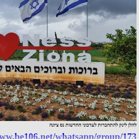
להלן לינק להתחברות לעדכוני החדשות נס ציונה
www.be106.net/whatsapp/group/173