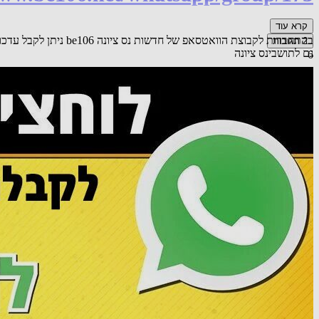
קרא עוד
בהתחברות לקבוצת הווא
2
תגובות
גם לתושבינס ציונה
6
לייק
הוספת תגובה
שיתוף
אורח
יישר כח ענק! כל דכפין ייתי ויכול! עזבו אתכם מתגובות מעיקות, ת
09.04.25 12:12
תגובה