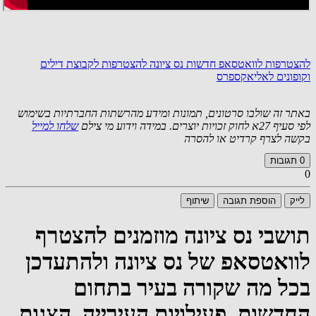
להצטרפות לוואטסאפ חדשות נס ציונה
להצטרפות לקבוצת דילים
וקופונים לאליאקספרס
באתר זה שולבו סרטונים, תמונות ומידע מהרשתות החברתיות בשימוש
לפי סעיף 27א לחוק זכויות יוצרים. במידה וידוע מי צילם
שלחו למייל
בקשה לצרף קרדיט או להסרה
0
תגובות
0
לייק
הוספת תגובה
שיתוף
תושבי נס ציונה מוזמנים להצטרף
לוואטסאפ של נס ציונה ולהתעדכן
בכל מה שקורה בעיר בתחום
החדשות, פעילויות העירייה, הצגות