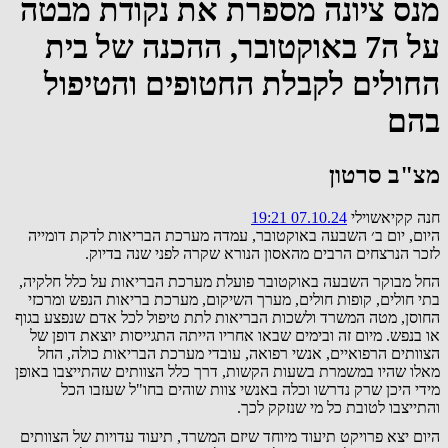
מנס ציונה מספרת את נקודת מבטה
על ה7 באוקטובר, ההכנה של בית
החולים לקבלת החטופים והטיפול
בהם
מצ"ב סרטון
חנה קקיאשוילי
07.10.24 19:21
היום, יום ב׳ השבעה באוקטובר, עמדה מערכת הבריאות לדקת דומייה
לזכר הנרצחים הרבים מהאסון הנורא שקרה לפני שנה בדיוק.
החל מבוקר השבעה באוקטובר פועלת מערכת הבריאות על כלל חלקיה,
בתי חולים, קופות חולים, מערך השיקום, מערכת בריאות הנפש ומרכזי
החוסן, מטה המשרד ולשכות הבריאות לתת טיפול לכל אדם שנפצע בגוף
או בנפש. מיום זה ובימים שבאו אחריו הייתה התגייסות יוצאת דופן של
הצוותים הרפואיים, אנשי רפואה, עובדי מערכת הבריאות כולה, החל
מאלו שהיו במשמרת בשעות הקשות, דרך כלל הצוותים שהתייצבו באופן
מידי היכן שרק נדרשו וכלה באנשי צוות שוהים בחו"ל שעזבו הכל
והתייצבו לטובת כל מי שנזקק לכך.
היום יצא פרויקט תיעוד מיוחד שיזם המשרד, תיעוד עדויות של הצוותים