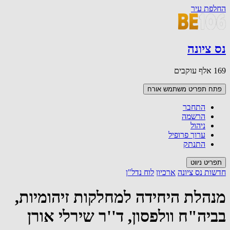
החלפת עיר
נס ציונה
169 אלף עוקבים
פתח תפריט משתמש
אורח
התחבר
הרשמה
ניהול
ערוך פרופיל
התנתק
תפריט ניווט
חדשות נס ציונה
ארכיון
לוח נדל"ן
מנהלת היחידה למחלקות זיהומיות,
בביה"ח וולפסון, ד''ר שירלי אורן