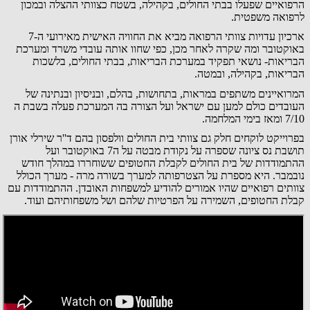
הרפואיים שפעלו בבתי החולים, בקהילה, בשטח כצוותי ההצלה ובמכון
לרפואה משפטית.
ארכיון עדויות צוותי הרפואה מביא את החוויה האישית מאירועי ה-7
באוקטובר ומה שקרה לאחר מכן, כפי שחוו אותה עובדי משרד ומערכת
הבריאות- נושאי תפקיד במערכת הבריאות, בבתי החולים, בלשכות
הבריאות, בקהילה, ובמטה.
המרואיינים משתפים במראות, בתחושות, בהלם, ובניסיון ובנתינה של
העובדים כולם למען עם ישראל ועל הצורה בה המערכת פעלה בשבת ה
7/10 ומאז בימי המלחמה.
בפרוייקט לוקחים חלק גם צוותי בית החולים וולפסון בהם ד''ר שירלי אורן
תושבת נס ציונה שספרה על נקודת מבטה על ה7 באוקטובר ועל
ההתמודדות של בית החולים לקבלת החטופים ששוחררו במהלך חודש
נובמבר. היא מספרת על הצטרפותה למערך בשורה מרה - מערך הכולל
צוותים רפואיים שהיו אמורים להודיע למשפחות האובדן. ההתמודדות עם
קבלת החטופים, השמירה על הפרטיות שלהם ושל משפחותיהם ועוד.