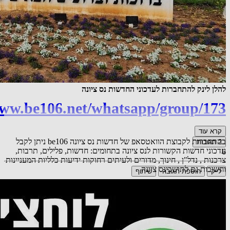
להלן לינק להתחברות לעדכוני החדשות נס ציונה
www.be106.net/whatsapp/group/173
קרא עוד
בהתחברות לקבוצת הוואטסאפ של חדשות נס ציונה be106 ניתן לקבל
2
תגובות
עדכוני חדשות הקשורות לנס ציונה בתחומים: חדשות, פלילים, תרבות,
6
צרכנות , נדל"ן , חינוך, מדורים ולעיתים רחוקות ידיעות כלליות המעניינות
וחשובות גם לתושבינס ציונה
לייק
הוספת תגובה
שיתוף