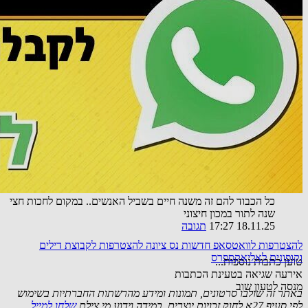
אורח
יישר כח ענק! כל דכפין ייתי ויכול! עזבו אתכם מתגובות מעיקות,
תגידו כל הכבוד ואל תחפשו מה לא בסדר. יוזמה מבורכת בהחלט
ובזכות זה תהיה לו פרנסה בשפע כל השנה!!
09.04.25 12:12
תגובה
אורח
כל הכבוד להם זה משנה חיים בשביל האנשים.. במקום לחכות חצי
שנה לתור במכון חיצוני
18.11.25 17:27
תגובה
להצטרפות לוואטסאפ חדשות נס ציונה
להצטרפות לקבוצת דילים
וקופונים לאליאקספרס
טוען כתבות נוספות...
אירעה שגיאה בטעינת הכתבות
מנסה לטעון שוב
באתר זה שולבו סרטונים, תמונות ומידע מהרשתות החברתיות בשימוש
לפי סעיף 27א לחוק זכויות יוצרים. במידה וידוע מי צילם
שלחו למייל