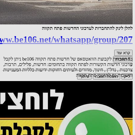
להלן לינק להתחברות לעדכוני החדשות פתח תקווה
www.be106.net/whatsapp/group/207
קרא עוד
בהתחברות לקבוצת הוואטסאפ של חדשות פתח תקווה be106 ניתן לקבל
5
תגובות
עדכוני חדשות הקשורות לפתח תקווה בתחומים: חדשות, פלילים, תרבות,
7
צרכנות , נדל"ן , חינוך, מדורים ולעיתים רחוקות ידיעות כלליות המעניינות
וחשובות גם לתושבי פתח תקווה
לייק
הוספת תגובה
שיתוף
אורח
כל הכבוד.