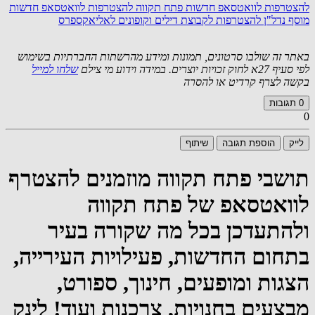
להצטרפות לוואטסאפ חדשות פתח תקווה
להצטרפות לוואטסאפ חדשות
מוסף נדל"ן
להצטרפות לקבוצת דילים וקופונים לאליאקספרס
באתר זה שולבו סרטונים, תמונות ומידע מהרשתות החברתיות בשימוש
לפי סעיף 27א לחוק זכויות יוצרים. במידה וידוע מי צילם
שלחו למייל
בקשה לצרף קרדיט או להסרה
0
תגובות
0
לייק
הוספת תגובה
שיתוף
תושבי פתח תקווה מוזמנים להצטרף
לוואטסאפ של פתח תקווה
ולהתעדכן בכל מה שקורה בעיר
בתחום החדשות, פעילויות העירייה,
הצגות ומופעים, חינוך, ספורט,
מבצעים בחנויות, צרכנות ועוד! לינק