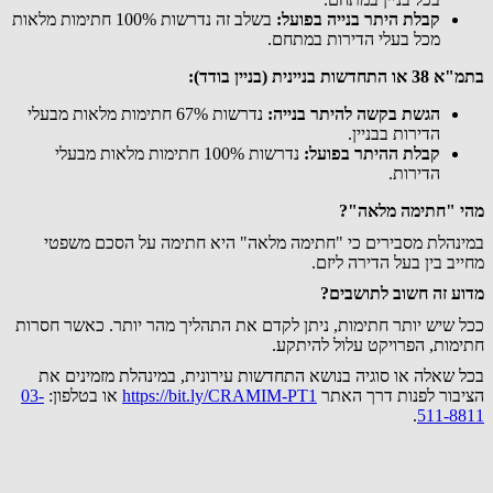
קבלת היתר בנייה בפועל:
בשלב זה נדרשות 100% חתימות מלאות
מכל בעלי הדירות במתחם.
בתמ"א 38 או התחדשות בניינית (בניין בודד):
הגשת בקשה להיתר בנייה:
נדרשות 67% חתימות מלאות מבעלי
הדירות בבניין.
קבלת ההיתר בפועל:
נדרשות 100% חתימות מלאות מבעלי
הדירות.
מהי "חתימה מלאה"?
במינהלת מסבירים כי "חתימה מלאה" היא חתימה על הסכם משפטי
מחייב בין בעל הדירה ליזם.
מדוע זה חשוב לתושבים?
ככל שיש יותר חתימות, ניתן לקדם את התהליך מהר יותר. כאשר חסרות
חתימות, הפרויקט עלול להיתקע.
בכל שאלה או סוגיה בנושא התחדשות עירונית, במינהלת מזמינים את
הציבור לפנות דרך האתר
https://bit.ly/CRAMIM-PT1
או בטלפון:
03-
.
511-8811