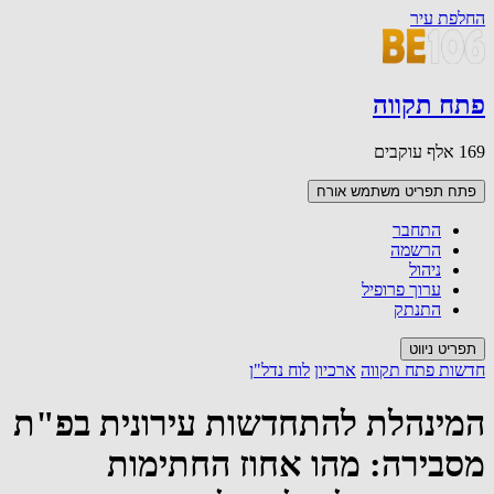
החלפת עיר
פתח תקווה
169 אלף עוקבים
פתח תפריט משתמש
אורח
התחבר
הרשמה
ניהול
ערוך פרופיל
התנתק
תפריט ניווט
חדשות פתח תקווה
ארכיון
לוח נדל"ן
המינהלת להתחדשות עירונית בפ"ת
מסבירה: מהו אחוז החתימות