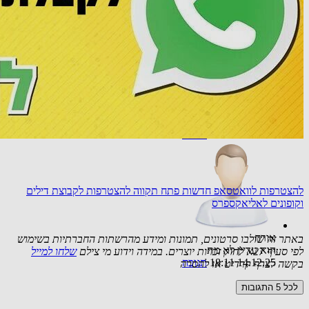
22.09.25 23:04
תגובה
אורח
אשמח לקבל עדכונים לגיל השלישי
02.12.25 10:13
תגובה
להצטרפות לוואטסאפ חדשות פתח תקווה
להצטרפות לקבוצת דילים
וקופונים לאליאקספרס
אורח
באתר זה שולבו סרטונים, תמונות ומידע מהרשתות החברתיות בשימוש
הוא עדיין לא מת
לפי סעיף 27א לחוק זכויות יוצרים. במידה וידוע מי צילם
שלחו למייל
14.12.25 18:11
תגובה
בקשה לצרף קרדיט או להסרה
לכל 5 התגובות