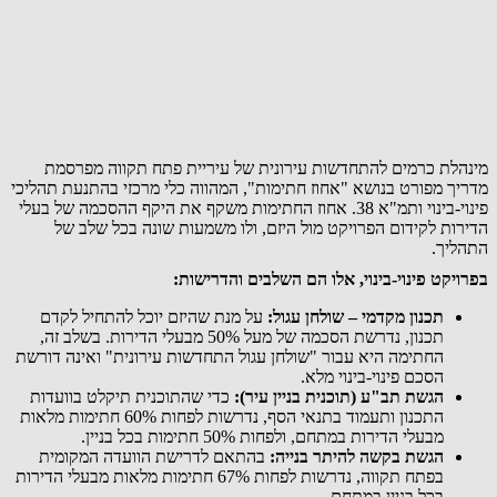
מינהלת כרמים להתחדשות עירונית של עיריית פתח תקווה מפרסמת
מדריך מפורט בנושא "אחוז חתימות", המהווה כלי מרכזי בהתנעת תהליכי
פינוי-בינוי ותמ"א 38. אחוז החתימות משקף את היקף ההסכמה של בעלי
הדירות לקידום הפרויקט מול היזם, ולו משמעות שונה בכל שלב של
התהליך.
בפרויקט פינוי-בינוי, אלו הם השלבים והדרישות:
תכנון מקדמי – שולחן עגול:
על מנת שהיזם יוכל להתחיל לקדם
תכנון, נדרשת הסכמה של מעל 50% מבעלי הדירות. בשלב זה,
החתימה היא עבור "שולחן עגול התחדשות עירונית" ואינה דורשת
הסכם פינוי-בינוי מלא.
הגשת תב"ע (תוכנית בניין עיר):
כדי שהתוכנית תיקלט בוועדות
התכנון ותעמוד בתנאי הסף, נדרשות לפחות 60% חתימות מלאות
מבעלי הדירות במתחם, ולפחות 50% חתימות בכל בניין.
הגשת בקשה להיתר בנייה:
בהתאם לדרישת הוועדה המקומית
בפתח תקווה, נדרשות לפחות 67% חתימות מלאות מבעלי הדירות
בכל בניין במתחם.