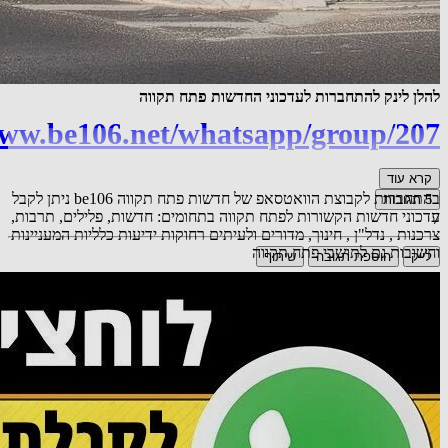
להלן לינק להתחברות לעדכוני החדשות פתח תקווה
www.be106.net/whatsapp/group/207
קרא עוד
בהתחברות לקבוצת הוואטסאפ של חדשות פתח תקווה be106 ניתן לקבל
5
תגובות
עדכוני חדשות הקשורות לפתח תקווה בתחומים: חדשות, פלילים, תרבות,
7
צרכנות , נדל"ן , חינוך, מדורים ולעיתים רחוקות ידיעות כלליות המעניינות
וחשובות גם לתושבי פתח תקווה
לייק
הוספת תגובה
שיתוף
אורח
כל הכבוד.