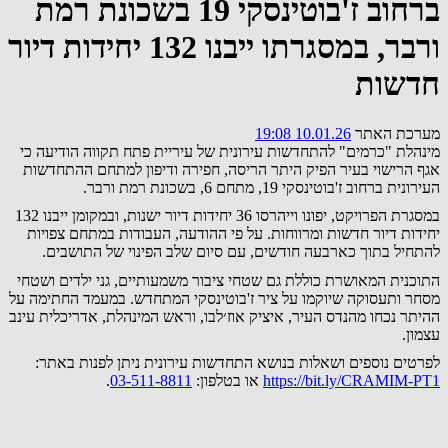
ברחוב ז'בוטינסקי 19 בשכונת רמת
ורבר, במסגרתו ייבנו 132 יחידות דיור
חדשות
מערכת האתר
10.01.26 19:08
מינהלת "כרמים" להתחדשות עירונית של עיריית פתח תקווה הודיעה כי
אגף הרישוי בעיר הפיק היתר הריסה, חפירה ודיפון למתחם ההתחדשות
העירונית ברחוב ז'בוטינסקי 19, מתחם 6, בשכונת רמת ורבר.
במסגרת הפרויקט, יפונו וייהרסו 36 יחידות דיור ישנות, ובמקומן ייבנו 132
יחידות דיור חדשות ומרווחות. על פי ההודעה, העבודות במתחם צפויות
להתחיל בתוך כארבעה חודשים, עם סיום שלב הפינוי של התושבים.
התוכנית המאושרת כוללת גם שטחי ציבור משמעותיים, גני ילדים ושטחי
מסחר ותעסוקה שיוקמו על ציר ז'בוטינסקי המתחדש. במעמד החתימה על
ההיתר נכחו מהנדס העיר, איציק אוז׳לבו, וראש המינהלת, אדריכלית עינב
עצמון.
לפרטים נוספים ושאלות בנושא התחדשות עירונית ניתן לפנות באתר:
https://bit.ly/CRAMIM-PT1
או בטלפון:
03-511-8811
.