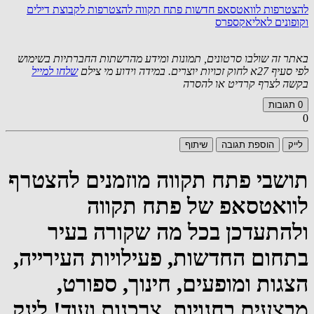
להצטרפות לוואטסאפ חדשות פתח תקווה
להצטרפות לקבוצת דילים
וקופונים לאליאקספרס
באתר זה שולבו סרטונים, תמונות ומידע מהרשתות החברתיות בשימוש
לפי סעיף 27א לחוק זכויות יוצרים. במידה וידוע מי צילם
שלחו למייל
בקשה לצרף קרדיט או להסרה
0
תגובות
0
לייק
הוספת תגובה
שיתוף
תושבי פתח תקווה מוזמנים להצטרף
לוואטסאפ של פתח תקווה
ולהתעדכן בכל מה שקורה בעיר
בתחום החדשות, פעילויות העירייה,
הצגות ומופעים, חינוך, ספורט,
מבצעים בחנויות, צרכנות ועוד! לינק