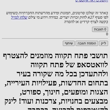
וקופונים לאליאקספרס
באתר זה שולבו סרטונים, תמונות ומידע מהרשתות החברתיות בשימוש
לפי סעיף 27א לחוק זכויות יוצרים. במידה וידוע מי צילם
שלחו למייל
בקשה לצרף קרדיט או להסרה
0
תגובות
0
לייק
הוספת תגובה
שיתוף
תושבי פתח תקווה מוזמנים להצטרף
לוואטסאפ של פתח תקווה
ולהתעדכן בכל מה שקורה בעיר
בתחום החדשות, פעילויות העירייה,
הצגות ומופעים, חינוך, ספורט,
מבצעים בחנויות, צרכנות ועוד! לינק