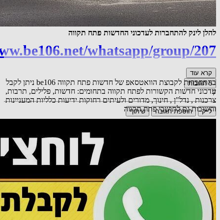
להלן לינק להתחברות לעדכוני החדשות פתח תקווה
www.be106.net/whatsapp/group/207
קרא עוד
בהתחברות לקבוצת הוואטסאפ של חדשות פתח תקווה be106 ניתן לקבל
5
תגובות
עדכוני חדשות הקשורות לפתח תקווה בתחומים: חדשות, פלילים, תרבות,
7
צרכנות , נדל"ן , חינוך, מדורים ולעיתים רחוקות ידיעות כלליות המעניינות
וחשובות גם לתושבי פתח תקווה
לייק
הוספת תגובה
שיתוף
אורח
כל הכבוד.
22.09.25 23:04
תגובה