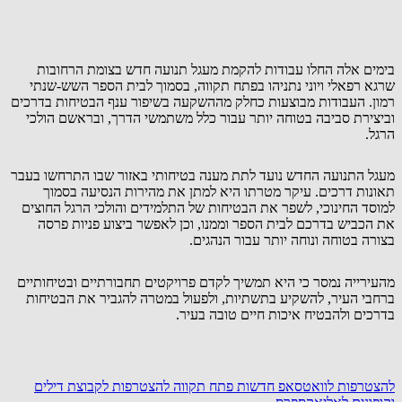
בימים אלה החלו עבודות להקמת מעגל תנועה חדש בצומת הרחובות
שרגא רפאלי ויוני נתניהו בפתח תקווה, בסמוך לבית הספר השש-שנתי
רמון. העבודות מבוצעות כחלק מההשקעה בשיפור ענף הבטיחות בדרכים
וביצירת סביבה בטוחה יותר עבור כלל משתמשי הדרך, ובראשם הולכי
הרגל.
מעגל התנועה החדש נועד לתת מענה בטיחותי באזור שבו התרחשו בעבר
תאונות דרכים. עיקר מטרתו היא למתן את מהירות הנסיעה בסמוך
למוסד החינוכי, לשפר את הבטיחות של התלמידים והולכי הרגל החוצים
את הכביש בדרכם לבית הספר וממנו, וכן לאפשר ביצוע פניות פרסה
בצורה בטוחה ונוחה יותר עבור הנהגים.
מהעירייה נמסר כי היא תמשיך לקדם פרויקטים תחבורתיים ובטיחותיים
ברחבי העיר, להשקיע בתשתיות, ולפעול במטרה להגביר את הבטיחות
בדרכים ולהבטיח איכות חיים טובה בעיר.
להצטרפות לוואטסאפ חדשות פתח תקווה
להצטרפות לקבוצת דילים