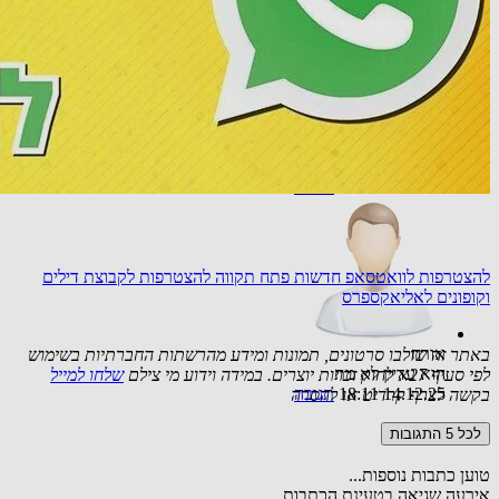
אורח
אשמח לקבל עדכונים לגיל השלישי
02.12.25 10:13
תגובה
להצטרפות לוואטסאפ חדשות פתח תקווה
להצטרפות לקבוצת דילים
וקופונים לאליאקספרס
אורח
באתר זה שולבו סרטונים, תמונות ומידע מהרשתות החברתיות בשימוש
הוא עדיין לא מת
לפי סעיף 27א לחוק זכויות יוצרים. במידה וידוע מי צילם
שלחו למייל
14.12.25 18:11
תגובה
בקשה לצרף קרדיט או להסרה
לכל 5 התגובות
טוען כתבות נוספות...
אירעה שגיאה בטעינת הכתבות