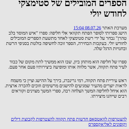
הספרים המובילים של סטימצקי
לחודש יולי
מערכת האתר
08.07.26 15:04
הישג ספרותי לסופר הפתח תקוואי אלי חליפה: ספרו "איש המוסד בלב
טהרן" נבחר על ידי רשת סטימצקי לאחד מתשעת הספרים המובילים
לחודש יולי. בעקבות הבחירה, הספר זוכה לחשיפה בולטת בסניפי הרשת
ובחנויות הדגל שלה.
ספרו של חליפה הוא מותחן ביון, שבו הוא ממשיך לתת מקום של כבוד
לעיר פתח תקווה, אשר מלווה אותו ומופיעה ביצירותיו פעם אחר פעם.
ראש עיריית פתח תקווה, רמי גרינברג, בירך על ההישג וציין כי משמח
לראות יוצרים מהעיר שמגיעים להישגים מרשימים וזוכים להכרה ארצית.
הוא איחל לחליפה המשך הצלחה רבה, ספרי המשך מצוינים וקוראים
רבים שייהנו מיצירתו.
להצטרפות לוואטסאפ חדשות פתח תקווה
להצטרפות לקבוצת דילים
וקופונים לאליאקספרס