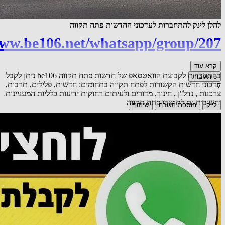
להלן לינק להתחברות לעדכוני החדשות פתח תקווה
www.be106.net/whatsapp/group/207
קרא עוד
בהתחברות לקבוצת הוואטסאפ של חדשות פתח תקווה be106 ניתן לקבל
5
תגובות
עדכוני חדשות הקשורות לפתח תקווה בתחומים: חדשות, פלילים, תרבות,
7
צרכנות , נדל"ן , חינוך, מדורים ולעיתים רחוקות ידיעות כלליות המעניינות
וחשובות גם לתושבי פתח תקווה
לייק
הוספת תגובה
שיתוף
אורח
כל הכבוד.
22.09.25 23:04
תגובה