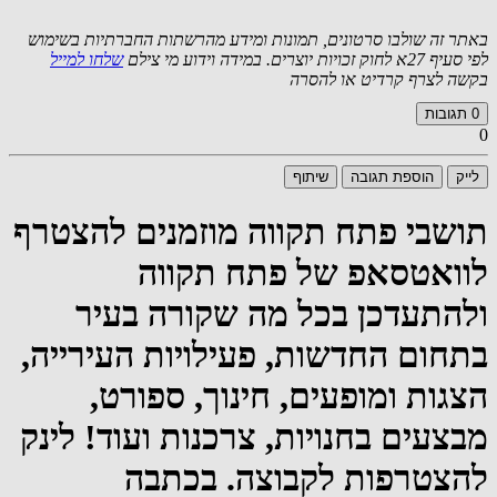
באתר זה שולבו סרטונים, תמונות ומידע מהרשתות החברתיות בשימוש
לפי סעיף 27א לחוק זכויות יוצרים. במידה וידוע מי צילם
שלחו למייל
בקשה לצרף קרדיט או להסרה
0
תגובות
0
לייק
הוספת תגובה
שיתוף
תושבי פתח תקווה מוזמנים להצטרף
לוואטסאפ של פתח תקווה
ולהתעדכן בכל מה שקורה בעיר
בתחום החדשות, פעילויות העירייה,
הצגות ומופעים, חינוך, ספורט,
מבצעים בחנויות, צרכנות ועוד! לינק
להצטרפות לקבוצה. בכתבה