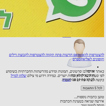
אורח
אשמח לקבל עדכונים לגיל השלישי
02.12.25 10:13
תגובה
להצטרפות לוואטסאפ חדשות פתח תקווה
להצטרפות לקבוצת דילים
וקופונים לאליאקספרס
אורח
באתר זה שולבו סרטונים, תמונות ומידע מהרשתות החברתיות בשימוש
הוא עדיין לא מת
לפי סעיף 27א לחוק זכויות יוצרים. במידה וידוע מי צילם
שלחו למייל
14.12.25 18:11
תגובה
בקשה לצרף קרדיט או להסרה
לכל 5 התגובות
טוען כתבות נוספות...
אירעה שגיאה בטעינת הכתבות
מנסה לטעון שוב