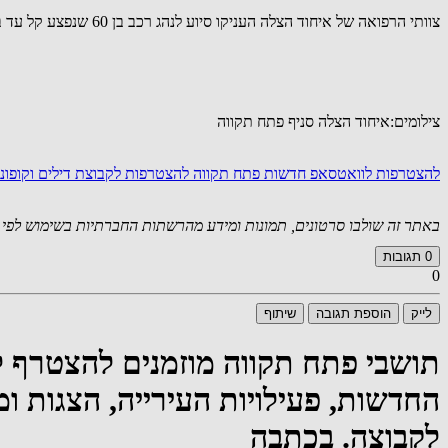
צוותי הרפואה של איחוד הצלה העניקו סיוע לנהג רכב בן 60 שנפצע קל עד בינוני כתוצאה מהתהפכות רכבו ברחוב המכבים בפתח תקווה.
צילומים:איחוד הצלה סניף פתח תקווה
להצטרפות לוואטסאפ חדשות פתח תקווה
להצטרפות לקבוצת דילים וקופו
באתר זה שולבו סרטונים, תמונות ומידע מהרשתות החברתיות בשימוש לפי סעיף 27א לחוק זכויות יוצרים. במידה וידוע
0
תגובות
0
לייק
הוספת תגובה
שיתוף
תושבי פתח תקווה מוזמנים להצטרף 
החדשות, פעילויות העירייה, הצגות ומ
לקבוצה. בכתבה