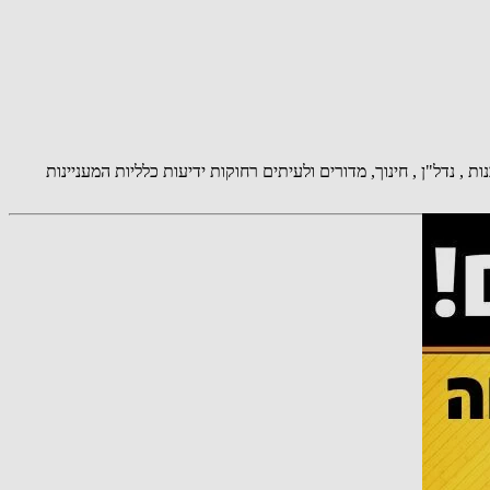
פלילים, תרבות, צרכנות , נדל"ן , חינוך, מדורים ולעיתים רחוקות ידיעות כלליות המעניינות