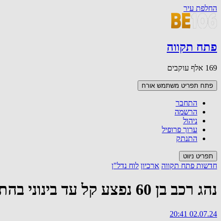
החלפת עיר
פתח תקווה
169 אלף עוקבים
פתח תפריט משתמש
אורח
התחבר
הרשמה
ניהול
ערוך פרופיל
התנתק
תפריט ניווט
חדשות פתח תקווה
ארכיון
לוח נדל"ן
נהג רכב בן 60 נפצע קל עד בינוני בהתהפכות רכבו ברחוב המכבים בפתח תקווה
02.07.24 20:41