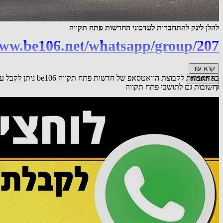
להלן לינק להתחברות לעדכוני החדשות פתח תקווה
www.be106.net/whatsapp/group/207
קרא עוד
בהתחברות לקבוצת 
5
תגובות
וחשובות גם לתושבי פתח תקווה
7
לייק
הוספת תגובה
שיתוף
אורח
כל הכבוד.
22.09.25 23:04
תגובה