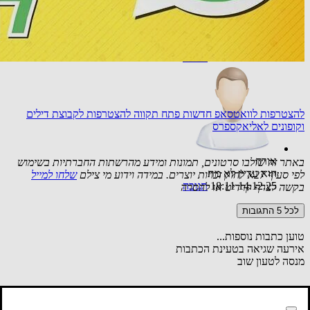
אורח
אשמח לקבל עדכונים לגיל השלישי
02.12.25 10:13
תגובה
להצטרפות לוואטסאפ חדשות פתח תקווה
להצטרפות לקבוצת דילים
וקופונים לאליאקספרס
אורח
באתר זה שולבו סרטונים, תמונות ומידע מהרשתות החברתיות בשימוש
הוא עדיין לא מת
לפי סעיף 27א לחוק זכויות יוצרים. במידה וידוע מי צילם
שלחו למייל
14.12.25 18:11
תגובה
בקשה לצרף קרדיט או להסרה
לכל 5 התגובות
טוען כתבות נוספות...
אירעה שגיאה בטעינת הכתבות
מנסה לטעון שוב