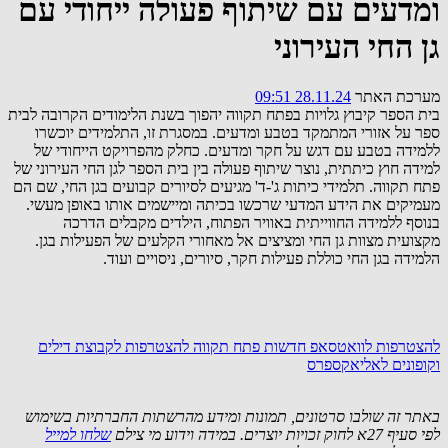
ומדעים עם שיתוף פעולה ייחודי עם
גן החי העירוני
מערכת האתר
28.11.24 09:51
בית הספר קיבוץ גלויות בפתח תקווה יהפוך בשנת הלימודים הקרובה לבית
ספר על אזורי המתמקד בטבע ומדעים. במסגרת זו, התלמידים יוכשרו
ללמידה בטבע עם דגש על חקר ומדעים. כחלק מהפרויקט הייחודי של
למידה חוץ כיתתית, נוצר שיתוף פעולה בין בית הספר לגן החי העירוני של
פתח תקווה. תלמידי כיתות ג'-ד' מגיעים לסיורים קבועים בגן החי, שם הם
מעמיקים את הידע המדעי שרכשו בכיתה ומיישמים אותו באופן מעשי.
בנוסף ללמידה החווייתית באוויר הפתוח, הילדים מקבלים הדרכה
מקצועית מצוות גן החי ומציצים אל מאחורי הקלעים של הפעילות בגן.
הלמידה בגן החי כוללת פעילות חקר, סיורים, ניסויים ועוד.
להצטרפות לוואטסאפ חדשות פתח תקווה
להצטרפות לקבוצת דילים
וקופונים לאליאקספרס
באתר זה שולבו סרטונים, תמונות ומידע מהרשתות החברתיות בשימוש
לפי סעיף 27א לחוק זכויות יוצרים. במידה וידוע מי צילם
שלחו למייל