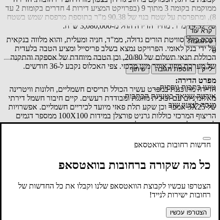
ממוקמת בקומה 3 מתוך 9 (בפרויקט המציע דירות 4 חדרים בקומות 2 עד
8), ומתפרסת על שטח בנוי של 90.38 מ"ר בתוספת מרפסת שמש בשטח
של 19.32 מ"ר. מחיר הדירה החל מ-3,080,000 ש"ח.
קרא עוד
הנכס כולל סוויטת הורים גדולה, ממ"ד, חניה ומעלית, והוא מלווה בנקאית
0
תגובות
על ידי בנק לאומי. הפרויקט נמצא בשלב פריסייל ומציע הטבה בלעדית
0
הכוללת תנאי תשלום של 20/80, וכן הטבה מיוחדת של אספקה והתקנה
של מערכת מיזוג אוויר מיני מרכזי. צפי האכלוס נקבע ל-36 חודשים.
לייק
הוספת תגובה
שיתוף
מפרט הדירה:
טוען כתבות נוספות...
הדירה מתוכננת במפרט עשיר הכולל תריסים חשמליים, חלונות וויטרינה
אירעה שגיאה בטעינת הכתבות
מאלומיניום עם זכוכית מזוגגת ומבודדת רעשים. קיים חיבור חשמל דירתי
מנסה לטעון שוב
של 3X25 אמפר וכן שקע תלת פאזי מיועד לכיריים חשמליים. אפשרויות
הריצוף המרכזי כוללות גרניט פורצלן במידות 100X100 ממספר דגמים
לבחירה, לצד מספר דגמים לבחירה עבור ריצוף החדרים. חדרי הרחצה
מחופים באריחים לבחירה עד גובה של כשני מטרים, ומוצעים עם אסלות
תלויות, מיכלי הדחה סמויים, וארונות המשלבים כיור ומראה. אזור המטבח
חדשות רחובות בוואטסאפ
כולל ארונות עליונים ותחתונים מעץ סנדוויץ' בעלי מנגנון טריקה שקטה,
שיש אבן קיסר (במספר דגמים לבחירה) וכיור בהתקנה שטוחה. בנוסף,
כל מה שקורה ברחובות בוואטסאפ
הנכס מצויד במערכת סולארית עם דוד של 150 ליטרים ונקודת תקשורת
וטלוויזיה בכל חדר. מרפסת השמש כוללת ריצוף דמוי פרקט ותוספת של
הצטרפו עכשיו לקבוצת הוואטסאפ שלנו וקבלו את כל החדשות של
נקודת גז ומים.
רחובות ישירות לנייד!
מפרט הבניין:
הבניין מתאפיין בחיפוי דקורטיבי, חדיש ומעוצב, וכולל לובי יוקרתי, מפואר
הצטרפו עכשיו
ומאובזר. מותקנות מעליות חדישות ומתקדמות, ומערכת אינטרקום