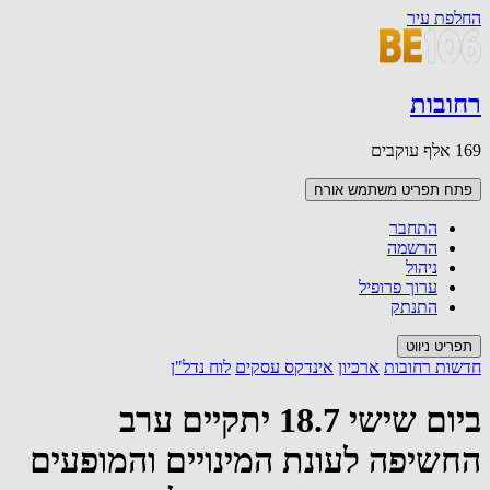
החלפת עיר
רחובות
169 אלף עוקבים
פתח תפריט משתמש
אורח
התחבר
הרשמה
ניהול
ערוך פרופיל
התנתק
תפריט ניווט
חדשות רחובות
ארכיון
אינדקס עסקים
לוח נדל"ן
ביום שישי 18.7 יתקיים ערב
החשיפה לעונת המינויים והמופעים