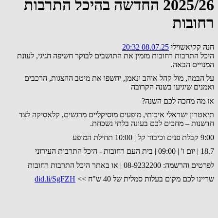
2025/26 החדשה בהיכל התרבות
רחובות
חנה קקיאשוילי
08.07.25 20:32
היכל התרבות רחובות מזמין את התושבים לבוקר חשיפה חגיגי, לעונת
המנויים הבאה.
על הבמה, מול קהל אוהב ונאמן, יחשפו את מיטב ההצגות, הרכבים
ואמנים שיגיעו בשנה הקרובה
אז מה מחכה לכם השנה?
תיאטרון ישראלי איכותי, מופעים מוסיקליים מרגשים, קלאסיקה לצד
חדשנות – מחכים לכם בעונה בלתי נשכחת.
9:00 קבלת פנים וכיבוד קל | 10:00 תחילת המופע
18.7 | יום ו' | 09:00 | בית העם רחובות - היכל התרבות העירוני
לפרטים והרשמה: 08-9232200 | או באתר היכל התרבות רחובות
שריינו לכם מקום בעלות סמלית של 40 ש"ח >>
did.li/SgFZH