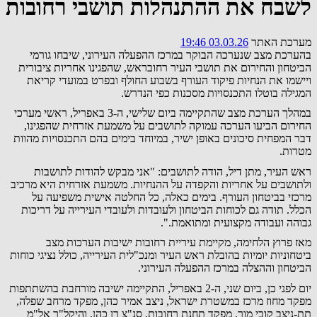
לשבח את ההתנהלות תושבי רחובות
מערכת האתר
03.03.26 19:46
בהערכת מצב שנערכה הבוקר במרכז ההפעלה העירוני, שיבחו גורמי
הביטחון והחירום את תושבי העיר רחובראש, שהפגינו אחריות ציבורית
ויישמו את הנחיות פיקוד העורף בשבוע החולף ובפרט במועדי קריאת
המגילה בוטלו התכנסויות מסכנות כפי הנדרש.
במהלך הערכת מצב שהתקיימה ביום שלישי, ה-3 באפריל, ראשי מערכי
החירום הביעו הערכה עמוקה לתושבים על משמעת אזרחית שהפגינו,
דבר המפחית סיכונים באופן ישיר, במיוחד בימים בהם התכנסויות מהוות
מטרות.
ראש העיר, מתן דיל, הודה לתושבים: "אני מבקש להודות לתושבות
ולתושבים על אחריות והקפדה על ההנחיות. משמעת אזרחית היא מרכיב
מרכזי בביטחון העורף. בימים כאלה, כל החלטה אישית משפיעה על
הכלל. תודה גם לכוחות הביטחון ולעובדות ולעובדי העירייה על דריכות
גבוהה ועבודה מקצועית ומתואמת.".
מאז פרוץ הלחימה, מקיימת עיריית רחובות ישיבות הערכות מצב
ביטחוניות יומיות בהובלת ראש העיר ומנכ"לית העירייה, כולל נציגי כוחות
הביטחון וההצלה במרכז ההפעלה העירוני.
יום לפני כן, ביום שני, ה-2 באפריל, התקיימה ישיבה מורחבת בהשתתפות
מפקד מחוז מרכז במשטרת ישראל, ניצב אמיר כהן, מפקד מרחב שפלה,
תת-ניצב קובי מור, מפקד תחנת רחובות, סנ"צ רן כהן, והיקל"ר אל"מ