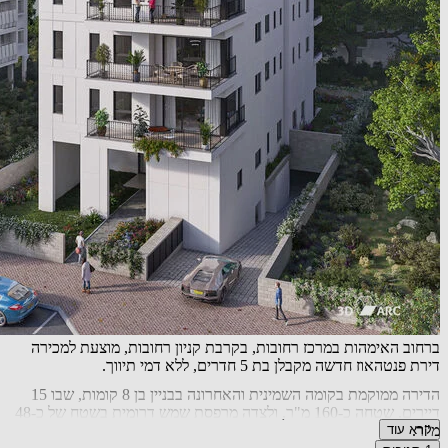
ברחוב האימהות במרכז רחובות, בקרבת קניון רחובות, מוצעת למכירה
דירת פנטהאוז חדשה מקבלן בת 5 חדרים, ללא דמי תיווך.
הדירה ממוקמת בקומה השמינית והאחרונה בבניין בן 8 קומות, שבו 15
דיירים. שטחה כ-160 מ"ר, ולצדה מרפסת שמש דרומית בשטח של כ-48
מ"ר.
קרא עוד