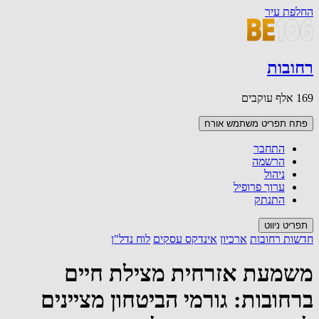
החלפת עיר
רחובות
169 אלף עוקבים
פתח תפריט משתמש
אורח
התחבר
הרשמה
ניהול
ערוך פרופיל
התנתק
תפריט ניווט
חדשות רחובות
ארכיון
אינדקס עסקים
לוח נדל"ן
משמעת אזרחית מצילת חיים
ברחובות: גורמי הביטחון מציינים