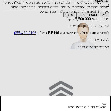
1
תגובות
לדירה ארבעה כיווני אוויר ומפרט גבוה הכולל מטבח מפואר, ממ"ד, מחסן,
2
מעלית ומיזוג מיני-מרכזי או מזגנים עיליים בחדרים. לדירה שתי חניות
מקורות וצמודות וכן עמדה לטעינת רכב חשמלי.
לייק
הוספת תגובה
שיתוף
מחיר הנכס: 5,500,000 שקל.
האכלוס צפוי בתוך חודשיים.
לפרטים נוספים וליצירת קשר עם BE106 נדל"ן:
055-432-2106
ללא דמי תיווך
תמונות להדמיה בלבד
אורח
אפשר לשלם את כל הסכום בירוקים ???, אודה להתייחסות.
28.07.26 22:47
תגובה
טוען כתבות נוספות...
אירעה שגיאה בטעינת הכתבות
מנסה לטעון שוב
חדשות רחובות בוואטסאפ