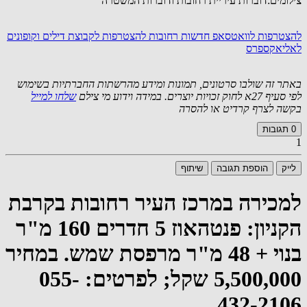
צילומים:דוברות עיריית רחובות ודוברות המשטרה
להצטרפות לוואטסאפ חדשות רחובות
להצטרפות לקבוצת דילים וקופונים
לאליאקספרס
באתר זה שולבו סרטונים, תמונות ומידע מהרשתות החברתיות בשימוש
לפי סעיף 27א לחוק זכויות יוצרים. במידה וידוע מי צילם
שלחו למייל
בקשה לצרף קרדיט או להסרה
0
תגובות
1
לייק
הוספת תגובה
שיתוף
למכירה במרכז העיר רחובות בקרבת
הקניון: פנטהאוז 5 חדרים 160 מ"ר
בנוי + 48 מ"ר מרפסת שמש. במחיר
5,500,000 שקל; לפרטים: 055-
432-2106