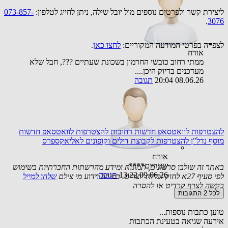
ליצירת קשר ולפרטים נוספים מול יובל שילה, ניתן לחייג לטלפון:
073-857-
.
3076
לצפייה בפרטי המודעה המקוריים:
לחצו כאן
.
אורח
ממתי רחוב כובשי החרמון בשכונת שעתיים ???, חבל שלא
מעדכנים בדיוק היכן....
08.06.26 20:04
תגובה
להצטרפות לוואטסאפ חדשות רחובות
להצטרפות לוואטסאפ חדשות
מוסף נדל"ן
להצטרפות לקבוצת דילים וקופונים לאליאקספרס
אורח
שעריים****.
באתר זה שולבו סרטונים, תמונות ומידע מהרשתות החברתיות בשימוש
09.06.26 13:22
תגובה
לפי סעיף 27א לחוק זכויות יוצרים. במידה וידוע מי צילם
שלחו למייל
בקשה לצרף קרדיט או להסרה
לכל 2 התגובות
טוען כתבות נוספות...
אירעה שגיאה בטעינת הכתבות