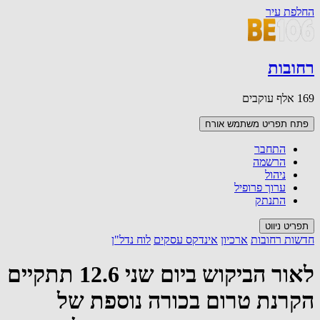
החלפת עיר
רחובות
169 אלף עוקבים
פתח תפריט משתמש
אורח
התחבר
הרשמה
ניהול
ערוך פרופיל
התנתק
תפריט ניווט
חדשות רחובות
ארכיון
אינדקס עסקים
לוח נדל"ן
לאור הביקוש ביום שני 12.6 תתקיים
הקרנת טרום בכורה נוספת של