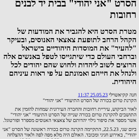
הסרט "אני יהודי" בבית יד לבנים
רחובות
מטרת הסרט היא להגביר את המודעות של
הקהל הרחב לתופעת צאצאי האנוסים, ובעיקר
"להעיר" את המוסדות היהודיים בישראל
וברחבי העולם כדי שיתגייסו לטפל באנשים אלה
הרוצים לשוב ליהדות ולחוש שהם יהודים לכל
ולנהל את חייהם ואמונתם על פי ראות עיניהם
היהודית.
חנה קקיאשוילי
25.05.23 11:37
הקרנת טרום בכורה של הסרט התיעודי "אני יהודי"
לאור הביקוש, עיריית רחובות והחברה העירונית שמחות להזמין את
התושבים להקרנת טרום בכורה שנייה של הסרט התיעודי "אני יהודי"
אשר מספר את סיפור גילוי יהדותם של צאצאי האנוסים מספרד ופורטוגל.
ביום שני, 22.5.23, התקיימה הקרנה טרום בכורה ראשונה של הסרט "אני
יהודי", באירוע חגיגי ומכובד. האולם היה מלא מפה לפה ולאור ההצלחה