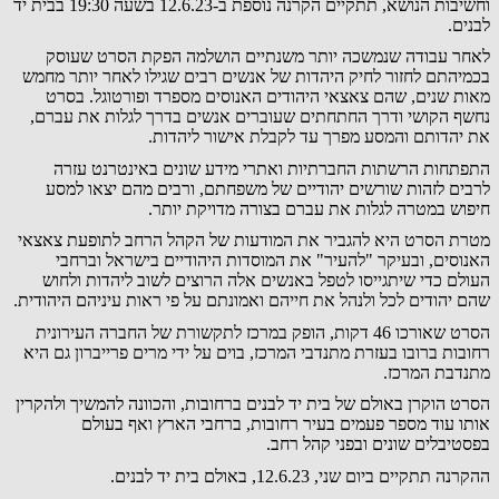
וחשיבות הנושא, תתקיים הקרנה נוספת ב-12.6.23 בשעה 19:30 בבית יד
לבנים.
לאחר עבודה שנמשכה יותר משנתיים הושלמה הפקת הסרט שעוסק
בכמיהתם לחזור לחיק היהדות של אנשים רבים שגילו לאחר יותר מחמש
מאות שנים, שהם צאצאי היהודים האנוסים מספרד ופורטוגל. בסרט
נחשף הקושי ודרך החתחתים שעוברים אנשים בדרך לגלות את עברם,
את יהדותם והמסע מפרך עד לקבלת אישור ליהדות.
התפתחות הרשתות החברתיות ואתרי מידע שונים באינטרנט עזרה
לרבים לזהות שורשים יהודיים של משפחתם, ורבים מהם יצאו למסע
חיפוש במטרה לגלות את עברם בצורה מדויקת יותר.
מטרת הסרט היא להגביר את המודעות של הקהל הרחב לתופעת צאצאי
האנוסים, ובעיקר "להעיר" את המוסדות היהודיים בישראל וברחבי
העולם כדי שיתגייסו לטפל באנשים אלה הרוצים לשוב ליהדות ולחוש
שהם יהודים לכל ולנהל את חייהם ואמונתם על פי ראות עיניהם היהודית.
הסרט שאורכו 46 דקות, הופק במרכז לתקשורת של החברה העירונית
רחובות ברובו בעזרת מתנדבי המרכז, בוים על ידי מרים פרייברון גם היא
מתנדבת המרכז.
הסרט הוקרן באולם של בית יד לבנים ברחובות, והכוונה להמשיך ולהקרין
אותו עוד מספר פעמים בעיר רחובות, ברחבי הארץ ואף בעולם
בפסטיבלים שונים ובפני קהל רחב.
ההקרנה תתקיים ביום שני, 12.6.23, באולם בית יד לבנים.