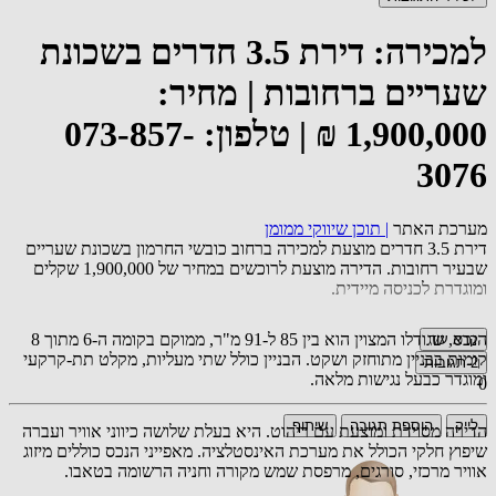
למכירה: דירת 3.5 חדרים בשכונת
שעריים ברחובות | מחיר:
1,900,000 ₪ | טלפון: 073-857-
3076
מערכת האתר
|
תוכן שיווקי ממומן
דירת 3.5 חדרים מוצעת למכירה ברחוב כובשי החרמון בשכונת שעריים
שבעיר רחובות. הדירה מוצעת לרוכשים במחיר של 1,900,000 שקלים
ומוגדרת לכניסה מיידית.
הנכס, שגודלו המצוין הוא בין 85 ל-91 מ"ר, ממוקם בקומה ה-6 מתוך 8
קרא עוד
קומות בבניין מתוחזק ושקט. הבניין כולל שתי מעליות, מקלט תת-קרקעי
2
תגובות
ומוגדר כבעל נגישות מלאה.
0
לייק
הוספת תגובה
שיתוף
הדירה מסוידת ומוצעת עם ריהוט. היא בעלת שלושה כיווני אוויר ועברה
שיפוץ חלקי הכולל את מערכת האינסטלציה. מאפייני הנכס כוללים מיזוג
אוויר מרכזי, סורגים, מרפסת שמש מקורה וחניה הרשומה בטאבו.