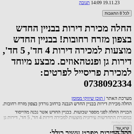
19.11.23 14:09
תגובה
לכל 8 התגובות
החלה מכירת דירות בבניין החדש
בצפון מזרח רחובות! בבניין החדש
מוצעות למכירה דירות 4 חד', 5 חד',
דירות גן ופנטהאוזים. מבצע מיוחד
למכירת פריסייל לפרטים:
0738092334
מערכת האתר
|
תוכן שיווקי ממומן
החלה מכירת דירות בבניין החדש הנבנה ברחוב גורדון בצפון מזרח רחובות.
הבנייה החלה לפני מספר שבועות. בבניין החדש אשר נבנה מהייסוד
במסגרת התחדשות עירונית מוצעות למכירה דירות 4 חד', 5 חד', דירות גן
ופנטהאוזים.
קרא עוד
בכל הדירות מפרט עשיר כולל: