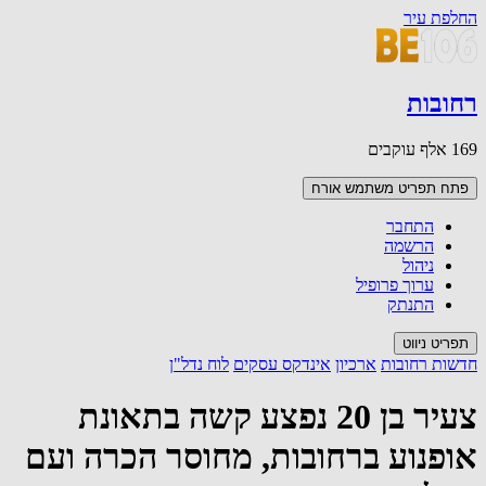
החלפת עיר
רחובות
169 אלף עוקבים
פתח תפריט משתמש
אורח
התחבר
הרשמה
ניהול
ערוך פרופיל
התנתק
תפריט ניווט
חדשות רחובות
ארכיון
אינדקס עסקים
לוח נדל"ן
צעיר בן 20 נפצע קשה בתאונת
אופנוע ברחובות, מחוסר הכרה ועם