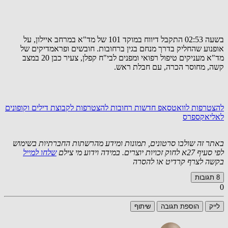
בשעה 02:53 התקבל דיווח במוקד 101 של מד"א במרחב איילון, על
אופנוע שהחליק בדרך מנחם בגין ברחובות. חובשים ופראמדיקים של
מד"א מעניקים טיפול רפואי ומפנים לבי"ח קפלן, צעיר כבן 20 במצב
קשה, מחוסר הכרה, עם חבלת ראש.
להצטרפות לוואטסאפ חדשות רחובות
להצטרפות לקבוצת דילים וקופונים
לאליאקספרס
באתר זה שולבו סרטונים, תמונות ומידע מהרשתות החברתיות בשימוש
לפי סעיף 27א לחוק זכויות יוצרים. במידה וידוע מי צילם
שלחו למייל
בקשה לצרף קרדיט או להסרה
8
תגובות
0
לייק
הוספת תגובה
שיתוף