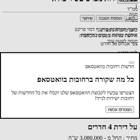
0
תגובות
1
ממ"ד
חניה
לייק
הוספת תגובה
שיתוף
מעלית
ריצוף המרפסת בריצוף דמוי פרקט
טוען כתבות נוספות...
תוספת נקודת גז ומים במרפסת
אירעה שגיאה בטעינת הכתבות
מנסה לטעון שוב
צפי אכלוס 36 חודש
ליווי בנקאי
לפרטים:
חדשות רחובות בוואטסאפ
0738092334
כל מה שקורה ברחובות בוואטסאפ
הצטרפו עכשיו לקבוצת הוואטסאפ שלנו וקבלו את כל החדשות של
רחובות ישירות לנייד!
הטבה ייחודית למכירת הפריסייל:
הצטרפו עכשיו
תנאי תשלום 20/80 + מערכת מיזוג אוויר
על דירת 4 חדרים
מחיר : החל מ - 3,080,000 ש"ח