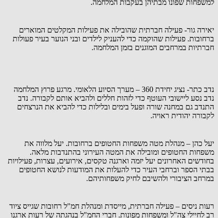
למשפחות שפונו מבתיהן בעקבות המלחמה.
יאירה גור- פעילה חברתית שהובילה את פעילות המקלטים המוארים
ברחובות. פעילות שהוקמה כדי להעניק לילדים ובני הנוער בעיר פעולות
חברתיות במרחבים המוגנים בזמן המלחמה.
נדב כתר- נציג יחידת 360 – מערך הסיוע הלאומי. מרגע פרוץ המלחמה
נדב נסע ליישובי העוטף כדי לזהות חללים ולהביא אותם לקבורה. נדב
התנדב גם במחנה שורה ופעל בימים ובלילות כדי להביא את הנרצחים
לקבורה יהודית ראויה.
יעל כהן – מנהלת מטה משפחות החטופים ברחובות. יעל מלווה את
משפחות החטופים ומובילה את המטה העירוני בהתנדבות מלאה.
בחודשים האחרונים יעל יזמה וארגנה טקסים, אירועים, עצרות, פעילויות
בבתי הספר וברחבי העיר כדי להעלות את המודעות לנושא החטופים
במרחב הציבורי ולהשיבם לחיק משפחותיהם.
רעות ניסים – פעילה חברתית, מייסדת ומנהלת חמ"ל רחובות שגייס ציוד
רב לחיילי צה"ל ומשפחות מפונות. חברי החמ"ל בנהגתה של רעות ארגנו