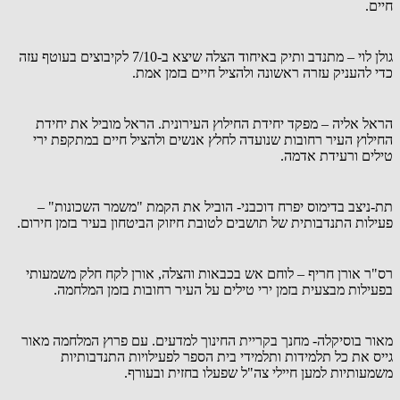
חיים.
גולן לוי – מתנדב ותיק באיחוד הצלה שיצא ב-7/10 לקיבוצים בעוטף עזה
כדי להעניק עזרה ראשונה ולהציל חיים בזמן אמת.
הראל אליה – מפקד יחידת החילוץ העירונית. הראל מוביל את יחידת
החילוץ העיר רחובות שנועדה לחלץ אנשים ולהציל חיים במתקפת ירי
טילים ורעידת אדמה.
תת-ניצב בדימוס יפרח דוכבני- הוביל את הקמת "משמר השכונות" –
פעילות התנדבותית של תושבים לטובת חיזוק הביטחון בעיר בזמן חירום.
רס"ר אורן חריף – לוחם אש בכבאות והצלה, אורן לקח חלק משמעותי
בפעילות מבצעית בזמן ירי טילים על העיר רחובות בזמן המלחמה.
מאור בוסיקלה- מחנך בקריית החינוך למדעים. עם פרוץ המלחמה מאור
גייס את כל תלמידות ותלמידי בית הספר לפעילויות התנדבותיות
משמעותיות למען חיילי צה"ל שפעלו בחזית ובעורף.