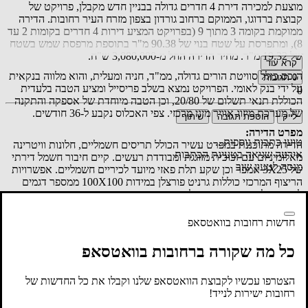
מוצעת למכירה דירת 4 חדרים גדולה בבניין חדש מקבלן, פרויקט של
קבוצת ברדוגו, הממוקם ברחוב גורדון בצפון מזרח העיר רחובות. הדירה
ממוקמת בקומה 3 מתוך 9 (בפרויקט המציע דירות 4 חדרים בקומות 2 עד
8), ומתפרסת על שטח בנוי של 90.38 מ"ר בתוספת מרפסת שמש בשטח
של 19.32 מ"ר. מחיר הדירה החל מ-3,080,000 ש"ח.
קרא עוד
הנכס כולל סוויטת הורים גדולה, ממ"ד, חניה ומעלית, והוא מלווה בנקאית
0
תגובות
על ידי בנק לאומי. הפרויקט נמצא בשלב פריסייל ומציע הטבה בלעדית
0
הכוללת תנאי תשלום של 20/80, וכן הטבה מיוחדת של אספקה והתקנה
של מערכת מיזוג אוויר מיני מרכזי. צפי האכלוס נקבע ל-36 חודשים.
לייק
הוספת תגובה
שיתוף
מפרט הדירה:
טוען כתבות נוספות...
הדירה מתוכננת במפרט עשיר הכולל תריסים חשמליים, חלונות וויטרינה
אירעה שגיאה בטעינת הכתבות
מאלומיניום עם זכוכית מזוגגת ומבודדת רעשים. קיים חיבור חשמל דירתי
מנסה לטעון שוב
של 3X25 אמפר וכן שקע תלת פאזי מיועד לכיריים חשמליים. אפשרויות
הריצוף המרכזי כוללות גרניט פורצלן במידות 100X100 ממספר דגמים
לבחירה, לצד מספר דגמים לבחירה עבור ריצוף החדרים. חדרי הרחצה
מחופים באריחים לבחירה עד גובה של כשני מטרים, ומוצעים עם אסלות
תלויות, מיכלי הדחה סמויים, וארונות המשלבים כיור ומראה. אזור המטבח
חדשות רחובות בוואטסאפ
כולל ארונות עליונים ותחתונים מעץ סנדוויץ' בעלי מנגנון טריקה שקטה,
שיש אבן קיסר (במספר דגמים לבחירה) וכיור בהתקנה שטוחה. בנוסף,
כל מה שקורה ברחובות בוואטסאפ
הנכס מצויד במערכת סולארית עם דוד של 150 ליטרים ונקודת תקשורת
וטלוויזיה בכל חדר. מרפסת השמש כוללת ריצוף דמוי פרקט ותוספת של
הצטרפו עכשיו לקבוצת הוואטסאפ שלנו וקבלו את כל החדשות של
נקודת גז ומים.
רחובות ישירות לנייד!
מפרט הבניין: