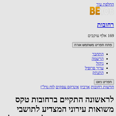
החלפת עיר
רחובות
169 אלף עוקבים
פתח תפריט משתמש
אורח
התחבר
הרשמה
ניהול
ערוך פרופיל
התנתק
תפריט ניווט
חדשות רחובות
ארכיון
אינדקס עסקים
לוח נדל"ן
לראשונה התקיים ברחובות טקס
משואות עירוני המצדיע לתושבי