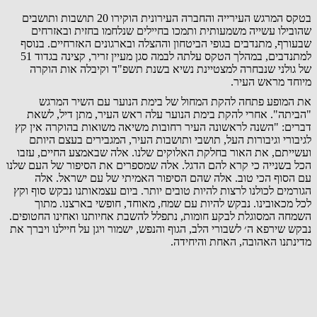
בטקס המרגש העירייה והחברה העירונית הוקירו 20 תושבות ותושבים
שהובילו עשייה משמעותית ותמכו בחיילים שנלחמו בחזית ובאזרחים
שבעורף, מתנדבים בגופי הביטחון וההצלה ובארגונים האזרחיים. בנוסף
למתנדבים, במהלך הטקס עלתה לבמה סגן מעיין זריר, קצינה בגדוד 51
של גולני שנבחרה למצטיינת נשיא בשנת תשפ"ד וקיבלה אות הוקרה
מיוחד מראש העיר.
את המופע פתחה להקת המחול של בימת הנוער עם השיר המרגש
"הביתה". אחרי להקת בימת הנוער עלה ראש העיר, מתן דיל, לשאת
דברים: "השנה לראשונה העיר רחובות משיאה משואות בהוקרה אין קץ
לגיבורי וגיבורות העל, תושבי ותושבות העיר, המגבירים בעצם היותם
ועשייתם, את האור בחלקת האלוקים שלנו. אלה שבאמצע החיים, עזבו
הכל בשנייה כי קרא להם הדגל. אלה שמספרים את הסיפור של העם שלנו
עם הסוף הכי טוב. אלה שהם הסיפור האמיתי של עם ישראל. אלה
הגורמים לכולנו לרצות להיות טובים יותר. ביום עצמאותנו נבקש סוף וקץ
לכל מכאובינו. נבקש להיות עם שמח, מאוחד, חופשי בארצנו. מתוך
השמחה המסוגלת לבקע חומות, נתפלל להשבת אחיותנו ואחינו החטופים.
נבקש שירפא ה׳ לשבורי הלב, הגוף והנפש, ישמור ויגן על חיילנו ויברך את
מדינתנו האהובה, האחת והיחידה.