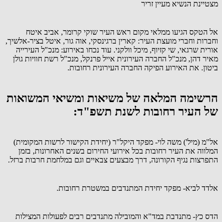
מצטיינת הנשיא מעיין זריר
אל הטקס הגיעו ממלאי מקום ראש העיר שוקי קרומר, אביב איטח
וחברות וחברי מועצת העיר: קארין ברגינסקי, אוה גור, איטל בציר-אלשיך,
אורית שרגאי, שי קזיוף, מיכל וולקני. עוד נכחו באירוע: מנכ"ל העירייה
מאיר דהן, מנכ"ל החברה העירונית אייל פרנקל, מנכ"ל רשת חוויות גולן
ביטון. את האירוע הפיקה החברה העירונית רחובות.
הרשימה המלאה של משיאות ומשיאי המשואות
של העיר רחובות לשנת תשפ"ד:
‏אל"מ (מיל') משה לוי- מפקד היקל"ר (יחידת הקישור לרשות המקומית)
המלווה את העיר רחובות בכל אירועי החירום בשנים האחרונות, בזמן
התפרצות נגיף הקורונה, דרך מבצעים צבאיים וגם במלחמת חרבות ברזל.
אלדד לביא- מפקד יחידת המתנדבים במשטרת רחובות.
‏הדס כץ- מתנדבת במד"א והמובילה מתנדבים רבים לפעולות המצילות