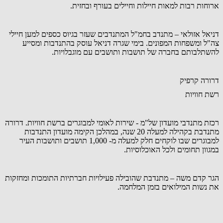
ארוחות רבות למאות חיילות וחיילים בעורף ובחזית.
דניאל אזולאי – מתנדב בחמ"ל המתנדבים שעזר בגיוס כספים למען חיילי
צה"ל ומשפחות המפונים. בימי שגרה דניאל עוסק בהתנדבות ומסייע
להשתלבותם בחברה של תושבות ותושבים עם מוגבלויות.
דרורה קרפיק
רשת חוויות
רכזת מתנדבי מועדון של"מ - שירות לאומי למבוגרים ברשת חוויות. דרורה
מתנדבת בקהילה למעלה 20 שנה, במהלכן הקימה מועדון התנדבות
למבוגרים שבו לוקחים חלק למעלה מ- 1,000 תושבים ותושבות העיר
במגוון תחומים ולכל האוכלוסיות.
הגר קדם משה – מתנדבת שהובילה פעילויות חברתיות התומכות ומחזקות
את נשות המילואים בזמן המלחמה.