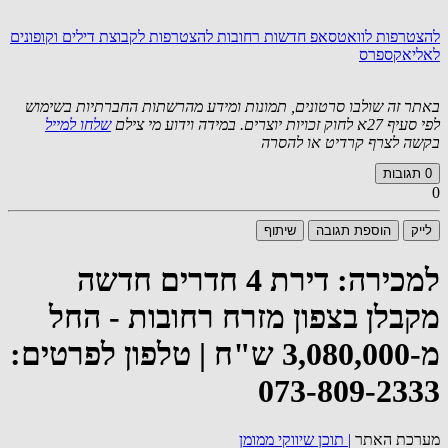
להצטרפות לוואטסאפ חדשות רחובות
להצטרפות לקבוצת דילים וקופונים
לאליאקספרס
באתר זה שולבו סרטונים, תמונות ומידע מהרשתות החברתיות בשימוש
לפי סעיף 27א לחוק זכויות יוצרים. במידה וידוע מי צילם
שלחו למייל
בקשה לצרף קרדיט או להסרה
0
תגובות
0
לייק
הוספת תגובה
שיתוף
למכירה: דירת 4 חדרים חדשה
מקבלן בצפון מזרח רחובות - החל
מ-3,080,000 ש"ח | טלפון לפרטים:
073-809-2333
מערכת האתר
|
תוכן שיווקי ממומן