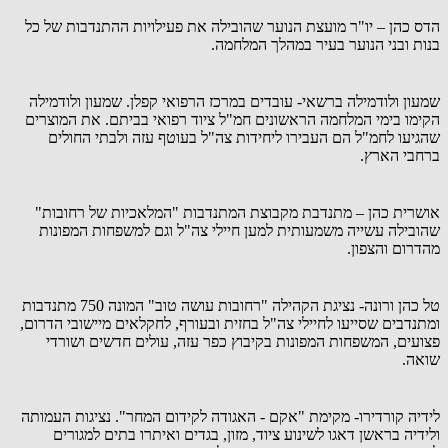
הדס כהן – יו"ר מועצת הנוער שהובילה את פעילויות ההתנדבות של כל
בנות ובני הנוער בעיר במהלך המלחמה.
שמעון ולודמילה ברשאי- עובדים במרכז הרפואי קפלן. שמעון ולודמילה
הקימו בימי המלחמה הראשונים חמ"ל ציוד רפואי בביתם. את המוצרים
שהגיעו לחמ"ל הם העבירו ליחידות צה"ל בעוטף עזה ולבתי החולים
ברחבי הארץ.
אושרית כהן – מתנדבת מקבוצת המתנדבות "המלאכיות של רחובות"
שהובילה עשייה משמעותית למען חיילי צה"ל וגם למשפחות המפונות
מהדרום והצפון.
טל כהן ורונה- נציגת הקהילה "רחובות עושה טוב" המונה 750 מתנדבות
ומתנדבים שסייעו לחיילי צה"ל בחזית ובעורף, לחקלאים מיישובי הדרום,
פצועים, המשפחות המפונות בקיבוץ כפר עזה, עולים חדשים ושורדי
שואה.
לידיה קורדירו- מקימת "אקם - האגודה לקידום המחר". נציגות העמותה
ולידיה בראשן דאגו לשינוע ציוד, מזון, בגדים ואיתרו בתים למגורים