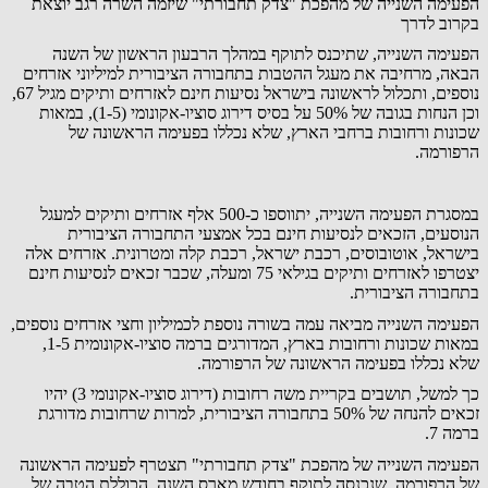
הפעימה השנייה של מהפכת "צדק תחבורתי" שיזמה השרה רגב יוצאת
בקרוב לדרך
הפעימה השנייה, שתיכנס לתוקף במהלך הרבעון הראשון של השנה
הבאה, מרחיבה את מעגל ההטבות בתחבורה הציבורית למיליוני אזרחים
נוספים, ותכלול לראשונה בישראל נסיעות חינם לאזרחים ותיקים מגיל 67,
וכן הנחות בגובה של 50% על בסיס דירוג סוציו-אקונומי (1-5), במאות
שכונות ורחובות ברחבי הארץ, שלא נכללו בפעימה הראשונה של
הרפורמה.
במסגרת הפעימה השנייה, יתווספו כ-500 אלף אזרחים ותיקים למעגל
הנוסעים, הזכאים לנסיעות חינם בכל אמצעי התחבורה הציבורית
בישראל, אוטובוסים, רכבת ישראל, רכבת קלה ומטרונית. אזרחים אלה
יצטרפו לאזרחים ותיקים בגילאי 75 ומעלה, שכבר זכאים לנסיעות חינם
בתחבורה הציבורית.
הפעימה השנייה מביאה עמה בשורה נוספת לכמיליון וחצי אזרחים נוספים,
במאות שכונות ורחובות בארץ, המדורגים ברמה סוציו-אקונומית 1-5,
שלא נכללו בפעימה הראשונה של הרפורמה.
כך למשל, תושבים בקריית משה רחובות (דירוג סוציו-אקונומי 3) יהיו
זכאים להנחה של 50% בתחבורה הציבורית, למרות שרחובות מדורגת
ברמה 7.
הפעימה השנייה של מהפכת "צדק תחבורתי" תצטרף לפעימה הראשונה
של הרפורמה, שנכנסה לתוקף בחודש מארס השנה, הכוללת הטבה של