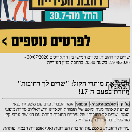
שרים לך רחובות: כל יום חמישי בין התאריכים 30/07/2026 -
27/08/2026 בשעה 20:30 ברחבת בניין העירייה
קרא עוד
הכינו את מיתרי הקול: "שרים לך רחובות"
15
תגובות
חוזרת בפעם ה-17!
2
מחווה לקולנוע הישראלי ולענקי הזמר העברי, ערב עם משפחת בנאי,
לייק
הוספת תגובה
שיתוף
הצדעה לאהוד מנור ומופע של תזמורת הלאדינו הישראלית: סדרת מופעי
הזמר "שרים לך רחובות" של עיריית רחובות חוזרת עם חמישה ערבי קיץ
מוזיקליים ברחבת בניין העירייה.
עיריית רחובות, באמצעות החברה העירונית ואגף אומנויות הבמה, פותחת