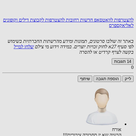
להצטרפות לוואטסאפ חדשות רחובות
להצטרפות לקבוצת דילים וקופונים
לאליאקספרס
באתר זה שולבו סרטונים, תמונות ומידע מהרשתות החברתיות בשימוש
לפי סעיף 27א לחוק זכויות יוצרים. במידה וידוע מי צילם
שלחו למייל
בקשה לצרף קרדיט או להסרה
14
תגובות
0
לייק
הוספת תגובה
שיתוף
אורח
הבעיה שא ין תחבורה ציבורית!!!