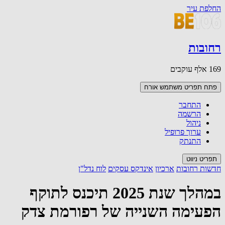
החלפת עיר
רחובות
169 אלף עוקבים
פתח תפריט משתמש
אורח
התחבר
הרשמה
ניהול
ערוך פרופיל
התנתק
תפריט ניווט
חדשות רחובות
ארכיון
אינדקס עסקים
לוח נדל"ן
במהלך שנת 2025 תיכנס לתוקף
הפעימה השנייה של רפורמת צדק