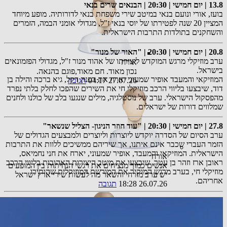
13.8 | יום חמישי | 20:30 | הבנאים שרים בנאי
בועז, אורי ונועם בנאי במיטב שירי משפחת בנאי לדורותיה. מופע מיוחד
המציין 20 שנה לפטירתו של יוסי בנאי ז"ל, מגדולי אומני הבמה, הזמרים
והשחקנים בתולדות התרבות הישראלית.
20.8 | יום חמישי | 20:30 | "האור של מנור"
ערב מוזיקלי מרגש המוקדש ליצירתו של אהוד מנור ז"ל, מגדולי הפזמונאים
אורח
בישראל.
נכון מאוד. חם מאוד,פוגם בהנאה.
המוזיקאי והמעבד אופיר שמעוני יארח את דפנה דקל, גיא ברכה והילה בן
27.07.26 04:17
תגובה
דוד, שיבצעו בליווי הרכב מוזיקלי חי את השירים שהפכו לחלק בלתי נפרד
מהפסקול הישראלי. ערב של נוסטלגיה, מילים שנגעו בלב של כולנו ולחנים
שמלווים דורות של ישראלים.
27.8 | יום חמישי | 20:30 | "עוד חוזר הניגון- הצליל שנשאר"
ערב הסיום של הסדרה יוקדש ליוצרות וליוצרים ולמבצעים הגדולים של
הזמר העברי שכבר אינם איתנו, אך שיריהם ממשיכים ללוות את התרבות
הישראלית. המוזיקאי והמעבד, אופיר שמעוני, יארח את חני נחמיאס,
אורח
ראובן ארז וזהר בן עטר, שיבצעו את מיטב היצירות האהובות בליווי הרכב
אנשים כמוך מנציחים את רגשי הנחיתות בין המופעים
מוזיקלי חי, בערב מרגש המוקיר את המורשת המוזיקלית שהותירו
יש ערב מזרחי והשאר מה לעשות שירי ארץ ישראל
אחריהם.
26.07.26 18:28
תגובה