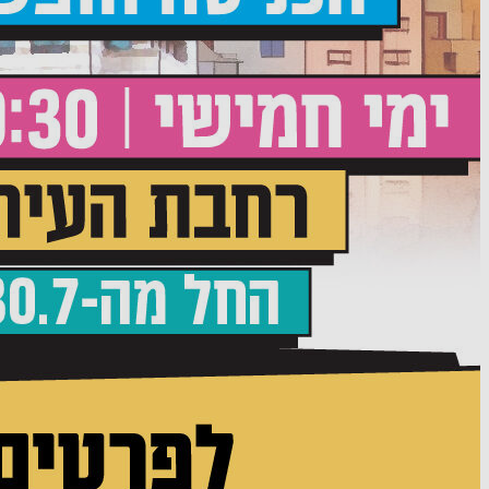
הזמר המזרחי נפלא.עם זאת מהנה גם לשמוע שירים
עבריים.מדוע אתה/ את מרגיש/ה שרוצים. למחוק?
27.07.26 11:15
תגובה
אורח
זה חינם או..?
26.07.26 19:30
תגובה
אורח
חינם ולא שווה להגיע לשם, בשביל מה לסבול בחום
הזה ??, גם אם ישלמו לי לא אגיע לשם, לא לומדים
לשנות את השבלונה הזו, ולא חשוב כמה שנים זה קיים,