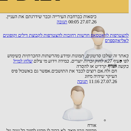
כל שנה נעשה יותר ויותר חם אז, תודה אבל לא תודה,
אם תארגנו ערבים אלה באולם ממוזג אשמח להגיע
....מספיק אפילו אולם ספורט שגם שם מסדרים
כיסאות כברחבת העירייה וכבר שידרגתם את העניין.
27.07.26 00:05
תגובה
להצטרפות לוואטסאפ חדשות רחובות
להצטרפות לקבוצת דילים וקופונים
לאליאקספרס
באתר זה שולבו סרטונים, תמונות ומידע מהרשתות החברתיות בשימוש
לפי סעיף 27א לחוק זכויות יוצרים. במידה וידוע מי צילם
שלחו למייל
אורח
בקשה לצרף קרדיט או להסרה
חם ולח.אם רוצים לכבד את התושבים.אפשר גם באשכול פיס
העיקר שיהיה מיזוג
27.07.26 11:16
תגובה
אורח
מדוייק ונכון מאד, לא ברור לי מדוע לחזור כל שנה על