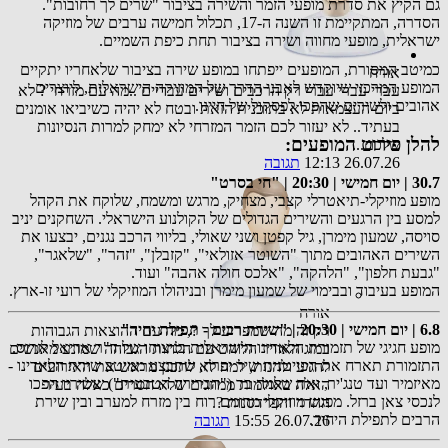
גם הקיץ את סדרת מופעי הזמר והשירה בציבור "שרים לך רחובות".
הסדרה, המתקיימת זו השנה ה-17, תכלול חמישה ערבים של מוזיקה
ישראלית, מופעי מחווה ושירה בציבור תחת כיפת השמיים.
כמיטב המסורת, המופעים ייפתחו במופע שירה בציבור שלאחריו יתקיים
אורח
המופע המרכזי שיוקדש לאבני הדרך של המוזיקה הישראלית, ליוצרים
עברי עברי עברי רק הרכבים ושירים עבריים ..מה עם מזרחי ? לא
אהובים ולשירים שהפכו לפסקול של חיינו.
ביום העצמאות לא בתוכנית הזאת ובטח לא יהיה כשיביאו אומנים
בעתיד.. לא יעזור לכם הזמר המזרחי לא ימחק למרות הנסיונות
להלן פירוט המופעים:
שלכם...
26.07.26 12:13
תגובה
30.7 | יום חמישי | 20:30 | "חי בסרט"
מופע מוזיקלי-תיאטרלי קצבי, מצחיק, מרגש ומשמח, שלוקח את הקהל
למסע בין הרגעים והשירים הגדולים של הקולנוע הישראלי. השחקנים יניב
סויסה, שמעון מימרן, גיל קפטן ושני שאולי, בליווי הרכב נגנים, יבצעו את
השירים האהובים מתוך "השוטר אזולאי", "קזבלן", "זהר", "שלאגר",
"גבעת חלפון", "הלהקה", "אלכס חולה אהבה" ועוד.
המופע בעיבוד ובבימוי של שמעון מימרן ובניהולו המוזיקלי של רועי זו-ארץ.
אורח
6.8 | יום חמישי | 20:30 | "שירת רבים - תפילת יחיד"
רק זה מה שמפריע לך ?, מה עם ההוצאות הגבוהות
מופע חגיגי של תזמורת הלאדינו הישראלית בניצוחו של ד"ר אריאל לזרוס.
במזג האוויר הלוהט עם הלחות הגבוהה שמונע מאנשים
התזמורת תארח את הפייטנית שיר יפרח, שתבצע ממיטב שירת הלאדינו -
להגיע ולהנות, למה לא לתכנן מראש את האירועים
מאיזמיר ועד טנג'יר, ואת שלמה בר ("הברירה הטבעית") ששיריו הפכו
האלה באולמות ממוזגים שלא חסרים כאלה בעיר
לנכסי צאן ברזל. מפגש מוזיקלי מרומם רוח בין מזרח למערב ובין שירת
ההדר והפרדסנות ?.
הרבים לתפילת היחיד.
26.07.26 15:55
תגובה