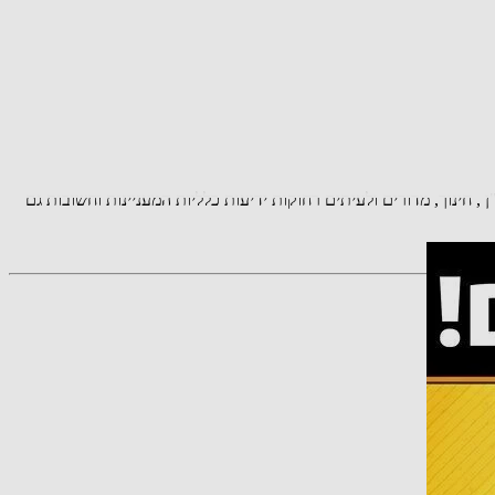
בות, צרכנות , נדל"ן , חינוך, מדורים ולעיתים רחוקות ידיעות כלליות המעניינות וחשובות גם