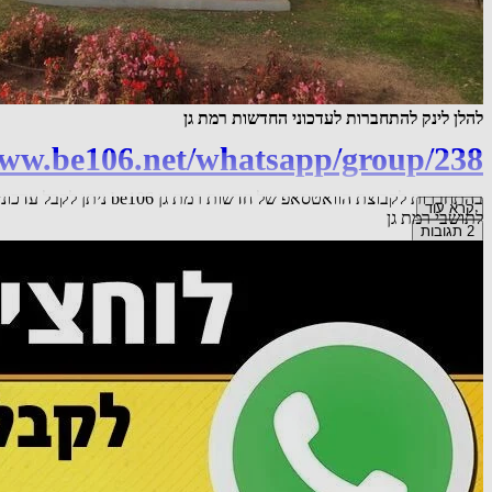
להלן לינק להתחברות לעדכוני החדשות רמת גן
www.be106.net/whatsapp/group/238
בהתחברות לקבוצת הוואט
קרא עוד
לתושבי רמת גן
2
תגובות
3
לייק
הוספת תגובה
שיתוף
אורח