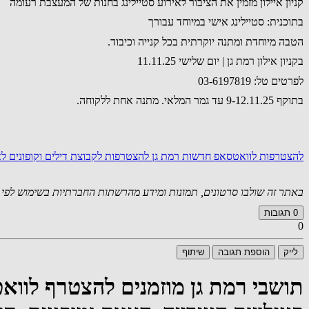
קניון איילון מזמין את הציבור לאירוע סטיילינג בחנות של המעצבת רעומה
בתוכנית: סטיילינג אישי במיוחד עבורך
הטבה מיוחדת ומתנה יוקרתית בכל קנייה וכיבוד.
בקניון אילון רמת גן | יום שלישי 11.11.25
לפרטים טל: 03-6197819
בתוקף 9-12.11.25 עד גמר המלאי. מתנה אחת ללקוחה.
להצטרפות לוואטסאפ חדשות רמת גן
להצטרפות לקבוצת דילים וקופונים 
באתר זה שולבו סרטונים, תמונות ומידע מהרשתות החברתיות בשימוש לפי סעיף 27א לחוק זכויות יוצרים. במידה וידוע
0
תגובות
0
לייק
הוספת תגובה
שיתוף
תושבי רמת גן מוזמנים להצטרף לוו