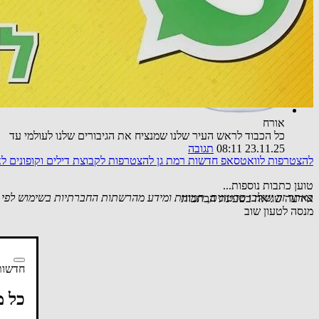
רפורמים אינם יהודים. זאת דת חדשה מוצאת המנוגדת ליהדות. בושה
01.11.25 20:24
תגובה
אורח
כל הכבוד לראש העיר שלנו שמנציח את הגיבורים שלנו לעולמי עד
23.11.25 08:11
תגובה
להצטרפות לוואטסאפ חדשות רמת גן
להצטרפות לקבוצת דילים וקופונים 
טוען כתבות נוספות...
באתר זה שולבו סרטונים, תמונות ומידע מהרשתות החברתיות בשימוש לפי סעיף 27א לחוק זכויות יוצרים. במידה וידוע
אירעה שגיאה בטעינת הכתבות
מנסה לטעון שוב
חדשות
כל מ