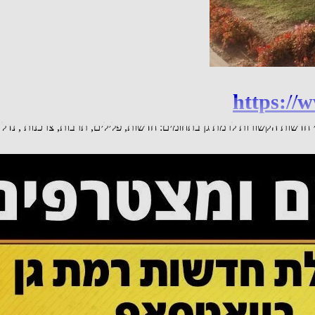
https://
סאפ של חדשות רמת גן be106 ניתן לקבל עדכוני חדשות הקשורות לרמת גן בתחומים: חדשות, פלילים, תר