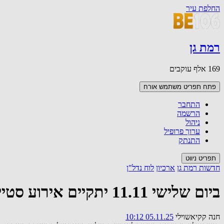
החלפת עיר
רמת גן
169 אלף עוקבים
פתח תפריט משתמש
אורח
התחבר
הרשמה
ניהול
ערוך פרופיל
התנתק
תפריט ניווט
חדשות רמת גן
ארכיון
לוח נדל"ן
ביום שלישי 11.11 יתקיים אירוע סטיילינג בחנות המעצבת רעומה בקניון איילון רמת גן
חנה קקיאשוילי
05.11.25 10:12