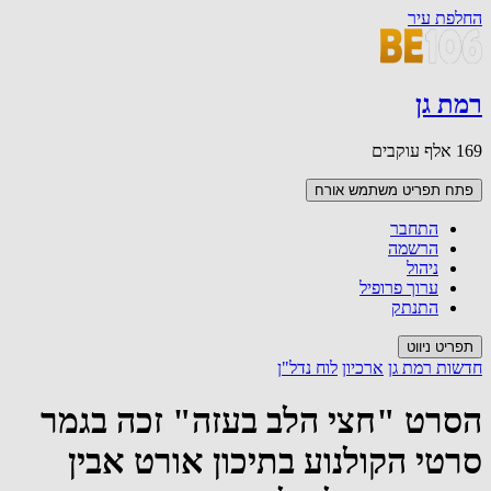
החלפת עיר
רמת גן
169 אלף עוקבים
פתח תפריט משתמש
אורח
התחבר
הרשמה
ניהול
ערוך פרופיל
התנתק
תפריט ניווט
חדשות רמת גן
ארכיון
לוח נדל"ן
הסרט "חצי הלב בעזה" זכה בגמר
סרטי הקולנוע בתיכון אורט אבין