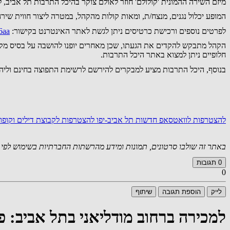
מיזם השירה ההמונית 'קולולם' חוזר לאולם צוקר בהיכל התרבות תל אביב, למופע המוג
המופע יכלול נגנים, מנצח/ת, ומאות קולות מהקהל, במטרה ליצור חווית שי
לפרטים נוספים ורכישת כרטיסים ניתן לגשת לאתר האינטרנט בקישור:
36aa
חלופיים ניתן למצוא באתר היכל התרבות.
בנוסף, היכל התרבות מציע למבקרים להירשם לרשימת התפוצה בחינם וליהנו
להצטרפות לוואטסאפ חדשות תל אביב-יפו
להצטרפות לקבוצת דילים וקופו
באתר זה שולבו סרטונים, תמונות ומידע מהרשתות החברתיות בשימוש לפי סעיף 27א לחוק זכויות יוצרים. במידה וידוע
0
תגובות
0
לייק
הוספת תגובה
שיתוף