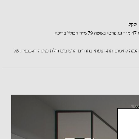
וי בסך 100 אלף שקל אצל הספק, משטחי פרביטל, מערכת חשמל חכם, מערכת מיזוג VRF, דלתות פן-זירו, הכנה לחימום תת-רצפתי בחדרים הרטובים ודלת כניסה דו-כנפית של