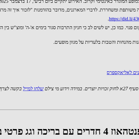
דר כאינטימי וקרוב. האירוע יתקיים ביום רביעי, 17 בדצמבר 2025.
רה משותפת ומשחררת. לדברי המארגנים, מדובר בהזדמנות "לזכור איך זה מרג
.
https://did.li/4
ת מהנחות והטבות בלעדיות על מגוון מופעים.
נים לאליאקספרס
 מי צילם
שלחו למייל
בקשה לצרף 