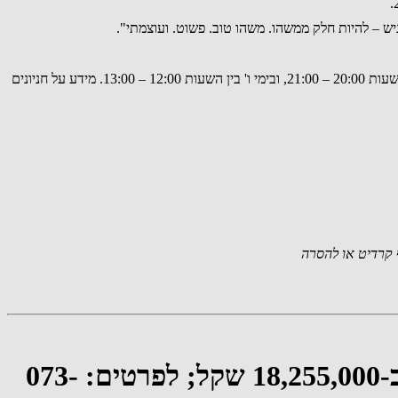
יש – להיות חלק ממשהו. משהו טוב. פשוט. ועוצמתי".
הקהל מתבקש להקדים את הגעתו, שכן מאחרים יופנו להושבה על בסיס מקום פנוי. כמו כן, יש לשים לב כי חניון התרבות סגור בימים א'-ה' ומוצ"ש בין השעות 20:00 – 21:00, ובימי ו' בין השעות 12:00 – 13:00. מידע על חניונים
קרדיט או להסרה
למכירה ברחוב מודליאני בתל אביב: פנטהאוז 4 חדרים עם בריכה וגג פרטי ב-18,255,000 שקל; לפרטים: 073-