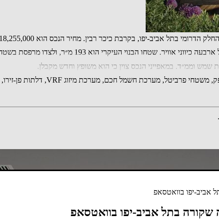
 193 מ״ר, ולצדו מרפסת בשטח 47 מ״ר וגג פרטי בשטח 79 מ״ר הכולל בריכה.
סת שמש וממ״ד. במאפייני הנכס צוין כי הוא משופץ וחדש מקבלן.
המפרט כולל מטבח מקבוצת סלפטר, עם זיכ
 אביב-יפו בוואטסאפ
 שקורה בתל אביב-יפו בוואטסאפ