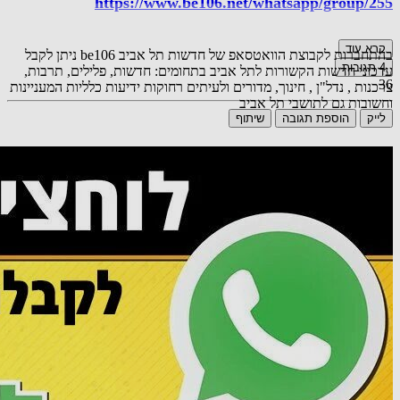
https://www.be106.net/whatsapp/group/255
קרא עוד
בהתחברות לקבוצת הוואטסאפ של חדשות תל אביב be106 ניתן לקבל
4
תגובות
עדכוני חדשות הקשורות לתל אביב בתחומים: חדשות, פלילים, תרבות,
36
צרכנות , נדל"ן , חינוך, מדורים ולעיתים רחוקות ידיעות כלליות המעניינות
וחשובות גם לתושבי תל אביב
לייק
הוספת תגובה
שיתוף
אורח
אני בקבוצה 🙋‍♀️
20.07.25 16:41
תגובה