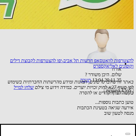
אורח
כתובת של צוקי אביב ?!
05.10.25 19:42
תגובה
להצטרפות לוואטסאפ חדשות תל אביב-יפו
להצטרפות לקבוצת דילים
וקופונים לאליאקספרס
אורח
שלום. היכן משודר ?
20.11.25 13:04
תגובה
באתר זה שולבו סרטונים, תמונות ומידע מהרשתות החברתיות בשימוש
לפי סעיף 27א לחוק זכויות יוצרים. במידה וידוע מי צילם
שלחו למייל
לכל 4 התגובות
בקשה לצרף קרדיט או להסרה
טוען כתבות נוספות...
אירעה שגיאה בטעינת הכתבות
מנסה לטעון שוב