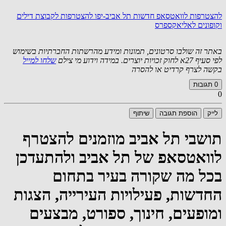
להצטרפות לוואטסאפ חדשות תל אביב-יפו
להצטרפות לקבוצת דילים
וקופונים לאליאקספרס
באתר זה שולבו סרטונים, תמונות ומידע מהרשתות החברתיות בשימוש
לפי סעיף 27א לחוק זכויות יוצרים. במידה וידוע מי צילם
שלחו למייל
בקשה לצרף קרדיט או להסרה
0
תגובות
0
לייק
הוספת תגובה
שיתוף
תושבי תל אביב מוזמנים להצטרף
לוואטסאפ של תל אביב ולהתעדכן
בכל מה שקורה בעיר בתחום
החדשות, פעילויות העירייה, הצגות
ומופעים, חינוך, ספורט, מבצעים