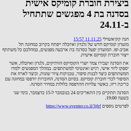
ביצירת חוברת קומיקס אישית
בסדנה בת 4 מפגשים שתתחיל
ב-24.11
חנה קקיאשוילי
11.11.25 15:57
מועדון קומיקס חדש של גלנדון ואיזבלה ייפתח בקרוב במחוגה תל
אביב-יפו. המועדון יפעל כסדנה בת ארבעה מפגשים, במהלכם כל משתתף
ייצור חוברת קומיקס אישית.
את הסדנה יעבירו צמד יוצרי הקומיקס הוותיקים, גלנדון ואיזבלה, אשר
יספקו ליווי אישי, רגיש ואינטימי למשתתפים. במהלך המפגשים ילמדו
המשתתפים כיצד לבנות סיפור, טכניקות ציור שונות, וכיצד לארוז את
הסיפור לכדי חוברת קומיקס. בסיום הסדנה, החוברות יודפסו במחוגה עם
כריכת ריזו, כאשר עלויות ההדפסה כלולות במחיר הסדנה.
הסדנה תתקיים בין התאריכים 24 בנובמבר ל-15 בדצמבר, בימי שני
בשעה 19:00.
לפרטים נוספים
https://www.eventer.co.il/3jfrf