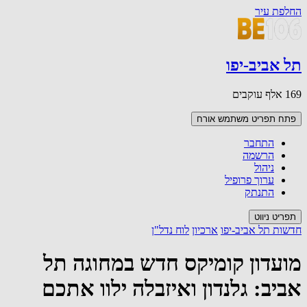
החלפת עיר
תל אביב-יפו
169 אלף עוקבים
פתח תפריט משתמש
אורח
התחבר
הרשמה
ניהול
ערוך פרופיל
התנתק
תפריט ניווט
חדשות תל אביב-יפו
ארכיון
לוח נדל"ן
מועדון קומיקס חדש במחוגה תל
אביב: גלנדון ואיזבלה ילוו אתכם