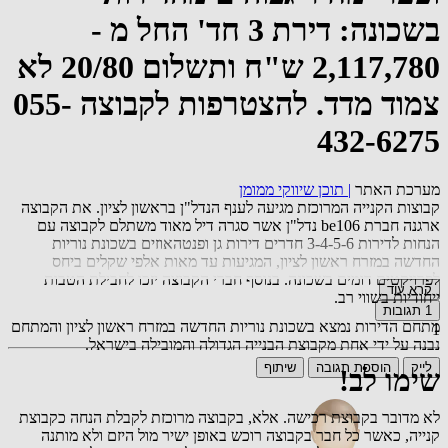
בשכונה: דירת 3 חד' החל מ -
2,117,780 ש"ח ותשלום 20/80 לא
צמוד מדד. להצטרפות לקבוצה 055-
432-6275
מערכת האתר
|
תוכן שיווקי ממומן
קבוצות הקנייה המרוכזת מגיעה לענף הנדל"ן בראשון לציון. את הקבוצה
ארגנה חברת be106 נדל"ן אשר סגרה דיל מאוד משתלם לקבוצה עם
הנחות לדירות 3-4-5-6 חדרים דירות גן ופנטהאוזים בשכונת נוריות
החדשה במזרח ראשון לציון, המגיעות עד מאות אלפי שקלים ביחס
לפרויקטים דומים בשכונה. בנוסף חברי הקבוצה יזכו לחבילת הטבות
קרא עוד
ייחודיות בשווי רב.
1
תגובות
מתחם הדירות נמצא בשכונת נוריות החדשה במזרח ראשון לציון והמתחם
1
נבנה על ידי אחת מקבוצת הבנייה הגדולה והמובילה בישראל.
לייק
הוספת תגובה
שיתוף
שימו לב!
לא מדובר בקבוצת רכישה. אלא, בקבוצה מרוכזת לקבלת הנחה כקבוצת
קנייה, כאשר כל חבר בקבוצה רוכש באופן ישיר מול היזם ולא מותנה