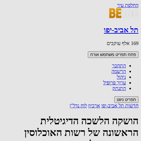
החלפת עיר
תל אביב-יפו
169 אלף עוקבים
פתח תפריט משתמש
אורח
התחבר
הרשמה
ניהול
ערוך פרופיל
התנתק
תפריט ניווט
חדשות תל אביב-יפו
ארכיון
לוח נדל"ן
הושקה הלשכה הדיגיטלית
הראשונה של רשות האוכלוסין