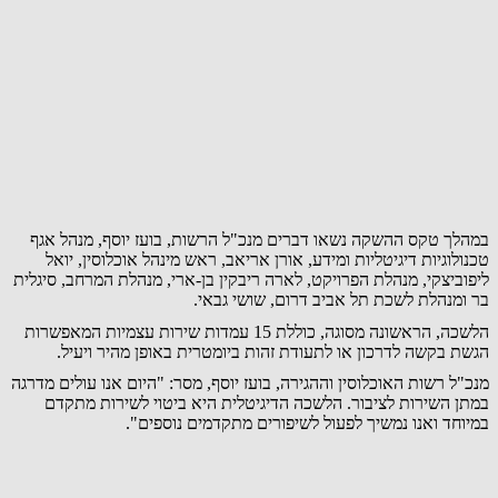
במהלך טקס ההשקה נשאו דברים מנכ"ל הרשות, בועז יוסף, מנהל אגף
טכנולוגיות דיגיטליות ומידע, אורן אריאב, ראש מינהל אוכלוסין, יואל
ליפוביצקי, מנהלת הפרויקט, לארה ריבקין בן-ארי, מנהלת המרחב, סיגלית
בר ומנהלת לשכת תל אביב דרום, שושי גבאי.
הלשכה, הראשונה מסוגה, כוללת 15 עמדות שירות עצמיות המאפשרות
הגשת בקשה לדרכון או לתעודת זהות ביומטרית באופן מהיר ויעיל.
מנכ"ל רשות האוכלוסין וההגירה, בועז יוסף, מסר: "היום אנו עולים מדרגה
במתן השירות לציבור. הלשכה הדיגיטלית היא ביטוי לשירות מתקדם
במיוחד ואנו נמשיך לפעול לשיפורים מתקדמים נוספים".