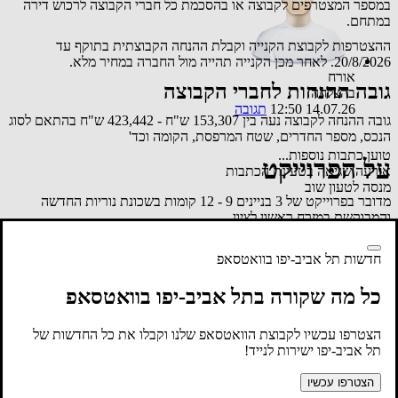
במספר המצטרפים לקבוצה או בהסכמת כל חברי הקבוצה לרכוש דירה
במתחם.
ההצטרפות לקבוצת הקנייה וקבלת ההנחה הקבוצתית בתוקף עד
20/8/2026. לאחר מכן הקנייה תהייה מול החברה במחיר מלא.
אורח
גובה ההנחות לחברי הקבוצה
בהצלחה
14.07.26 12:50
תגובה
גובה ההנחה לקבוצה נעה בין 153,307 ש"ח - 423,442 ש"ח בהתאם לסוג
הנכס, מספר החדרים, שטח המרפסת, הקומה וכד'
טוען כתבות נוספות...
על הפרוייקט
אירעה שגיאה בטעינת הכתבות
מנסה לטעון שוב
מדובר בפרוייקט של 3 בניינים 9 - 12 קומות בשכונת נוריות החדשה
והמבוקשת במזרח ראשון לציון.
תנאי התשלום לקבוצה בשיטת 20% (7% + 13%) במעמד החתימה. 80%
לקראת מסירת המפתח. במסלול פטור מהצמדה למדד.
חדשות תל אביב-יפו בוואטסאפ
מארגני הקבוצה השיגו הנחות משמעתיות המגיעות עד מאות אלפי ש"ח
כל מה שקורה בתל אביב-יפו בוואטסאפ
לדירות בשכונה, הזהות לדירות הקבוצה ולמתחמים אחרים הנבנים
בשכונת נוריות ונרקיסים.
הצטרפו עכשיו לקבוצת הוואטסאפ שלנו וקבלו את כל החדשות של
לכל דירה חניה מקורה תת קרקעית. לפנטהאוז 2 חניות
תל אביב-יפו ישירות לנייד!
קיימת אופציה לדירות הגדולות 4 חד' ומעלה רכישת חנייה נוספת
בתשלום.
הצטרפו עכשיו