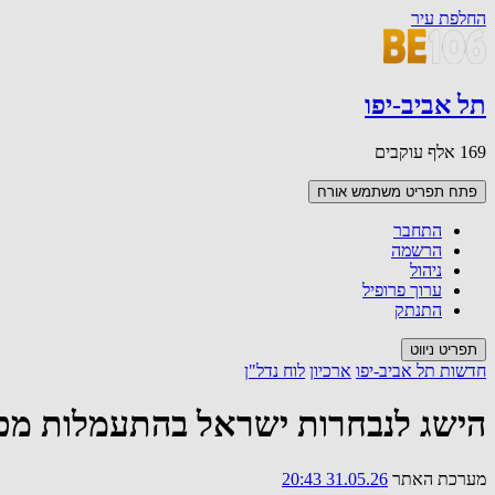
החלפת עיר
תל אביב-יפו
169 אלף עוקבים
פתח תפריט משתמש
אורח
התחבר
הרשמה
ניהול
ערוך פרופיל
התנתק
תפריט ניווט
חדשות תל אביב-יפו
ארכיון
לוח נדל"ן
הישג לנבחרות ישראל בהתעמלות מכשיר
מערכת האתר
31.05.26 20:43