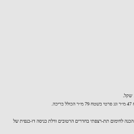
וי בסך 100 אלף שקל אצל הספק, משטחי פרביטל, מערכת חשמל חכם, מערכת מיזוג VRF, דלתות פן-זירו, הכנה לחימום תת-רצפתי בחדרים הרטובים ודלת כניסה דו-כנפית של