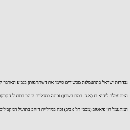
נבחרות ישראל בהתעמלות מכשירים סיימו את השתתפותן בגביע האתגר קופר
המתעמלת ליהיא רז (א.ס. רמת השרון) זכתה במדליית הזהב בתרגיל הקרקע, לאחר שקיבלה ציון של 13.200 נקודות וסיימה במקום הראשון. בנוסף, סיימה רז במקו
המתעמל רון פיאטוב (מכבי תל אביב) זכה במדליית הזהב בתרגיל המקבילים. פיאטוב השיג ציון של 13.933 נקודות, אשר העניק ל