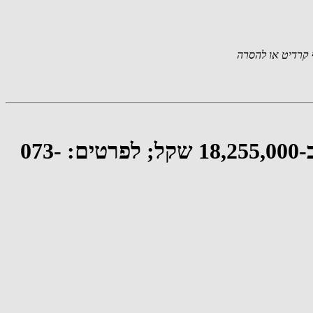
קרדיט או להסרה
למכירה ברחוב מודליאני בתל אביב: פנטהאוז 4 חדרים עם בריכה וגג פרטי ב-18,255,000 שקל; לפרטים: 073-