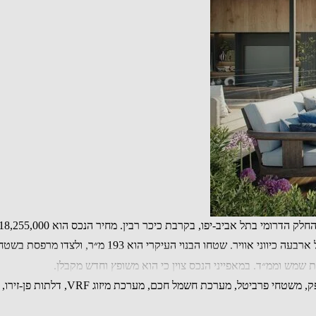
 193 מ״ר, ולצדו מרפסת בשטח 47 מ״ר וגג פרטי בשטח 79 מ״ר הכולל בריכה.
סת שמש וממ״ד. במאפייני הנכס צוין כי הוא משופץ וחדש מקבלן.
המפרט כולל מטבח מקבוצת סלפטר, עם זיכ