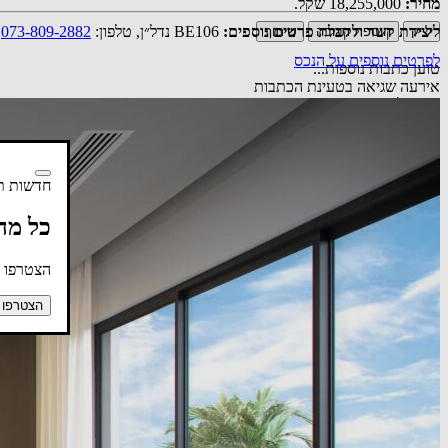
מחיר:
18,255,000 שקל.
ליצירת קשר ולקבלת פרטים נוספים:
BE106 נדל״ן, טלפון:
073-809-2882
.
לייק
הוספת תגובה
שיתוף
לפרטים נוספים על הנכס
טוען כתבות נוספות...
אירעה שגיאה בטעינת הכתבות
מנסה לטעון שוב
חדשות תל
כל מה
הצטרפו ע
הצטרפו 