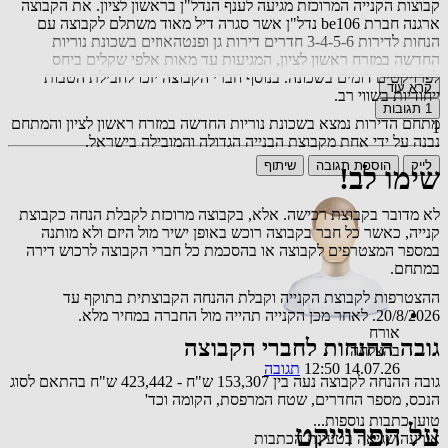
קבוצות הקנייה המרוכזת מגיעה לענף הנדל"ן בראשון לציון. את הקבוצה
ארגנה חברת be106 נדל"ן אשר סגרה דיל מאוד משתלם לקבוצה עם
הנחות לדירות 3-4-5-6 חדרים דירות גן ופנטהאוזים בשכונת נוריות
החדשה במזרח ראשון לציון, המגיעות עד מאות אלפי שקלים ביחס
לפרויקטים דומים בשכונה. בנוסף חברי הקבוצה יזכו לחבילת הטבות
קרא עוד
ייחודיות בשווי רב.
1
תגובות
מתחם הדירות נמצא בשכונת נוריות החדשה במזרח ראשון לציון והמתחם
1
נבנה על ידי אחת מקבוצת הבנייה הגדולה והמובילה בישראל.
לייק
הוספת תגובה
שיתוף
שימו לב!
לא מדובר בקבוצת רכישה. אלא, בקבוצה מרוכזת לקבלת הנחה כקבוצת
קנייה, כאשר כל חבר בקבוצה רוכש באופן ישיר מול היזם ולא מותנה
במספר המצטרפים לקבוצה או בהסכמת כל חברי הקבוצה לרכוש דירה
במתחם.
ההצטרפות לקבוצת הקנייה וקבלת ההנחה הקבוצתית בתוקף עד
20/8/2026. לאחר מכן הקנייה תהייה מול החברה במחיר מלא.
אורח
גובה ההנחות לחברי הקבוצה
בהצלחה
14.07.26 12:50
תגובה
גובה ההנחה לקבוצה נעה בין 153,307 ש"ח - 423,442 ש"ח בהתאם לסוג
הנכס, מספר החדרים, שטח המרפסת, הקומה וכד'
טוען כתבות נוספות...
על הפרוייקט
אירעה שגיאה בטעינת הכתבות