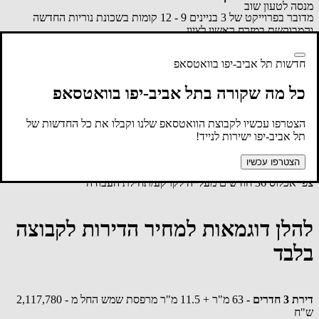
מנסה לטעון שוב
מדובר בפרוייקט של 3 בניינים 9 - 12 קומות בשכונת נוריות החדשה
והמבוקשת במזרח ראשון לציון.
תנאי התשלום לקבוצה בשיטת 20% (7% + 13%) במעמד החתימה. 80%
לקראת מסירת המפתח. במסלול פטור מהצמדה למדד.
חדשות תל אביב-יפו בוואטסאפ
מארגני הקבוצה השיגו הנחות משמעתיות המגיעות עד מאות אלפי ש"ח
כל מה שקורה בתל אביב-יפו בוואטסאפ
לדירות בשכונה, הזהות לדירות הקבוצה ולמתחמים אחרים הנבנים
בשכונת נוריות ונרקיסים.
הצטרפו עכשיו לקבוצת הוואטסאפ שלנו וקבלו את כל החדשות של
לכל דירה חניה מקורה תת קרקעית. לפנטהאוז 2 חניות
תל אביב-יפו ישירות לנייד!
קיימת אופציה לדירות הגדולות 4 חד' ומעלה רכישת חנייה נוספת
בתשלום.
הצטרפו עכשיו
צפי אכלוס 36 חודשים מעלייה לקרקע/תחילת העבודה
להלן דוגמאות למחיר הדירות לקבוצה
בלבד
דירת 3 חדרים -
63 מ"ר + 11.5 מ"ר מרפסת שמש החל מ - 2,117,780
ש"ח