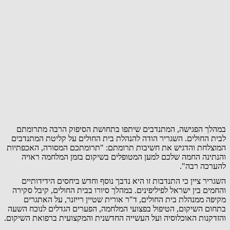
במהלך הפגישה, המתנדבים שיתפו בתחושת הסיפוק הרבה מתרומתם
לבית החולים. השגריר הודה להנהלת בית החולים על קליטת המתנדבים
המוצלחת והדגיש את חשיבות תרומתם: "תרומתכם המסורה, האכפתיות
והנתינה החמה שלכם למען המטופלים בשיקום בזמן המלחמה ראויה
להערכה רבה".
השגריר ציין כי התנדבות זו היא נדבך נוסף וחדש ביחסים הידידותיים
והחמים בין ישראל לפיליפינים. במהלך סיורו בבית החולים, קיבל סקירה
מקיפה ממנהלת בית החולים, ד"ר אורית שטיין רייזנר, על האתגרים
בתחום השיקום, הטיפול בפצועי המלחמה, הפערים הגדלים לנוכח השעה
והזדקנות האוכלוסיה ועל העשייה החדשנית והמקצועית ברפואת השיקום.