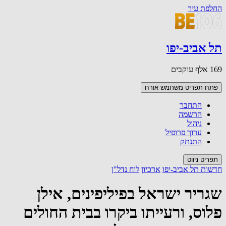
החלפת עיר
תל אביב-יפו
169 אלף עוקבים
פתח תפריט משתמש
אורח
התחבר
הרשמה
ניהול
ערוך פרופיל
התנתק
תפריט ניווט
חדשות תל אביב-יפו
ארכיון
לוח נדל"ן
שגריר ישראל בפיליפינים, אילן
פלוס, ורעייתו ביקרו בבית החולים