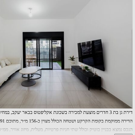
דירת גן בת 3 חדרים מוצעת למכירה בשכונת אקליפטוס בבאר יעקב, במחיר של 2,920,000 שקל.
הדירה ממוקמת בקומת הקרקע ושטחה הכולל מצוין כ-156 מ״ר, מתוכם 91 מ״ר שטח בנוי. לדירה תקרה גבוהה, גינה קדמית בשטח של כ-25 מ״ר וגינה אחורית בשטח של כ-40 מ״ר.
הנכס נמצא בבניין בוטיק וכולל שתי חניות פרטיות, מעלית, מיזוג אוויר, ממ״