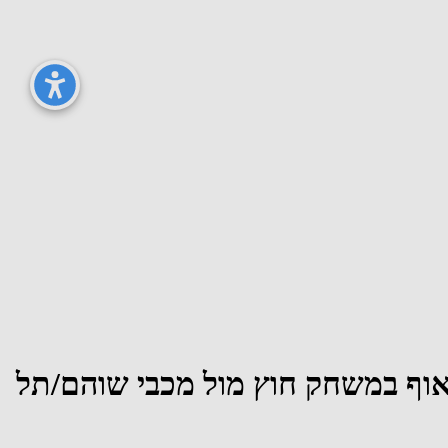
31) את שלב רבע גמר הפלייאוף במשחק חוץ מול מכבי שוהם/תל