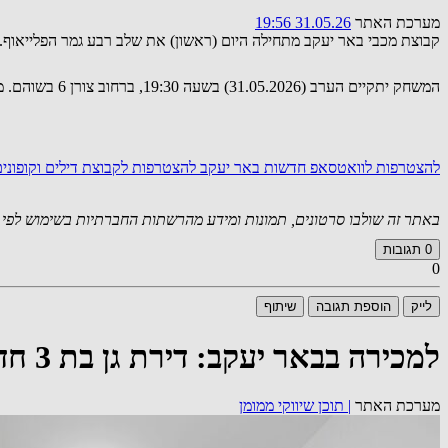
מערכת האתר
31.05.26 19:56
קבוצת מכבי באר יעקב מתחילה היום (ראשון) את שלב רבע גמר הפלייאוף
המשחק יתקיים הערב (31.05.2026) בשעה 19:30, ברחוב צורן 6 בשוהם. מקבוצת מכבי באר יעקב נמסרה קריאה לאוהדים להצטרף וללוות את השחקנים במשחק החוץ.
להצטרפות לוואטסאפ חדשות באר יעקב
להצטרפות לקבוצת דילים וקופונ
באתר זה שולבו סרטונים, תמונות ומידע מהרשתות החברתיות בשימוש לפי סעיף 27א לחוק זכויות יוצרים. במידה וידוע
0
תגובות
0
לייק
הוספת תגובה
שיתוף
למכירה בבאר יעקב: דירת גן בת 3 חדרים בשכונת אקליפטוס במחיר 2,920,000 שקל; לפרטים: 073-857-3018
מערכת האתר
|
תוכן שיווקי ממומן