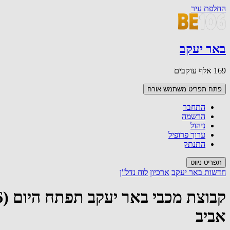
החלפת עיר
באר יעקב
169 אלף עוקבים
פתח תפריט משתמש
אורח
התחבר
הרשמה
ניהול
ערוך פרופיל
התנתק
תפריט ניווט
חדשות באר יעקב
ארכיון
לוח נדל"ן
אביב