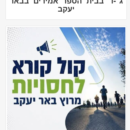
ג׳-ו׳ בבית הספר אמירים בבאר
יעקב