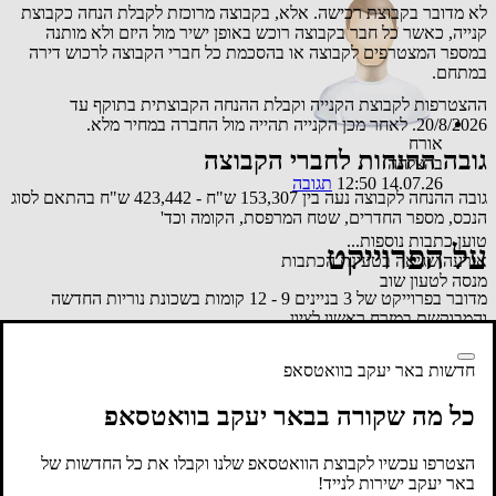
לא מדובר בקבוצת רכישה. אלא, בקבוצה מרוכזת לקבלת הנחה כקבוצת
קנייה, כאשר כל חבר בקבוצה רוכש באופן ישיר מול היזם ולא מותנה
במספר המצטרפים לקבוצה או בהסכמת כל חברי הקבוצה לרכוש דירה
במתחם.
ההצטרפות לקבוצת הקנייה וקבלת ההנחה הקבוצתית בתוקף עד
20/8/2026. לאחר מכן הקנייה תהייה מול החברה במחיר מלא.
אורח
גובה ההנחות לחברי הקבוצה
בהצלחה
14.07.26 12:50
תגובה
גובה ההנחה לקבוצה נעה בין 153,307 ש"ח - 423,442 ש"ח בהתאם לסוג
הנכס, מספר החדרים, שטח המרפסת, הקומה וכד'
טוען כתבות נוספות...
על הפרוייקט
אירעה שגיאה בטעינת הכתבות
מנסה לטעון שוב
מדובר בפרוייקט של 3 בניינים 9 - 12 קומות בשכונת נוריות החדשה
והמבוקשת במזרח ראשון לציון.
תנאי התשלום לקבוצה בשיטת 20% (7% + 13%) במעמד החתימה. 80%
לקראת מסירת המפתח. במסלול פטור מהצמדה למדד.
חדשות באר יעקב בוואטסאפ
מארגני הקבוצה השיגו הנחות משמעתיות המגיעות עד מאות אלפי ש"ח
כל מה שקורה בבאר יעקב בוואטסאפ
לדירות בשכונה, הזהות לדירות הקבוצה ולמתחמים אחרים הנבנים
בשכונת נוריות ונרקיסים.
הצטרפו עכשיו לקבוצת הוואטסאפ שלנו וקבלו את כל החדשות של
לכל דירה חניה מקורה תת קרקעית. לפנטהאוז 2 חניות
באר יעקב ישירות לנייד!