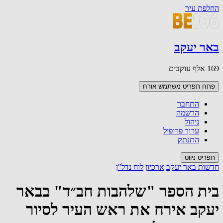
החלפת עיר
באר יעקב
169 אלף עוקבים
פתח תפריט משתמש
אורח
התחבר
הרשמה
ניהול
ערוך פרופיל
התנתק
תפריט ניווט
חדשות באר יעקב
ארכיון
לוח נדל"ן
בית הספר "שלהבות חב״ד" בבאר
יעקב אירח את ראש העיר לסיור