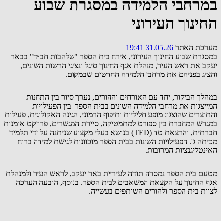
במרחבי הלמידה במסגרת שבוע
החינוך העירוני
מערכת האתר
31.05.26 19:41
במסגרת שבוע החינוך העירוני, אירח בית הספר "שלהבות חב״ד" בבאר
יעקב את ראש העיר, מנהלת אגף החינוך סיגל ונציגי הרשות השונים,
והציג בפניהם את מרחבי הלמידה החדשים שבמקום.
במהלך הביקור, יחד עם האורחים וההורים, נערך סיור בין התחנות
המייצגות את מרחבי הלמידה השונים בבית הספר. בין הפעילויות
והתוצרים שהוצגו: מופע חליליות ותיפוף הרמוני, הגינה האקולוגית, פעילות
במגרש המחברת בין ספורט למתמטיקה, סיירת המגשרים, פרויקט אומנות
חברתית, והרצאת טד (TED) בנושא בעלי מקצוע שניתנה על ידי תלמיד
מכיתה ג'. הפעילויות השונות בבית הספר מוכוונות לגישת למידה ברוח
האינטליגנציות המרובות.
מטעם בית הספר נמסרה תודה לעיריית באר יעקב, לראש העיר ולמנהלת
אגף החינוך על הקצאת המשאבים לבית הספר. בנוסף, הובעה הערכה
לצוות בית הספר ולהורים השותפים בעשייה.