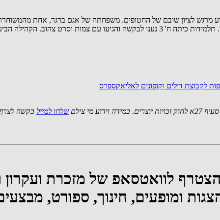
אירוע מרגש לציון שובם של החטופים. משפחתה של אגם ברגר, אחת מהמשוחר
בסרט צהוב, כמחווה לאגם שנהגה לקלוע צמות לשיערן של הבנות ששוחררו. תלמידות כיתה ח' 3 נ
ות לקבוצת דילים וקופונים לאליאקספרס
 מי צילם
שלחו למייל
בקשה לצרף 
להצטרף לוואטסאפ של מזכרת ועקרון 
ות ומופעים, חינוך, ספורט, מבצעים ב