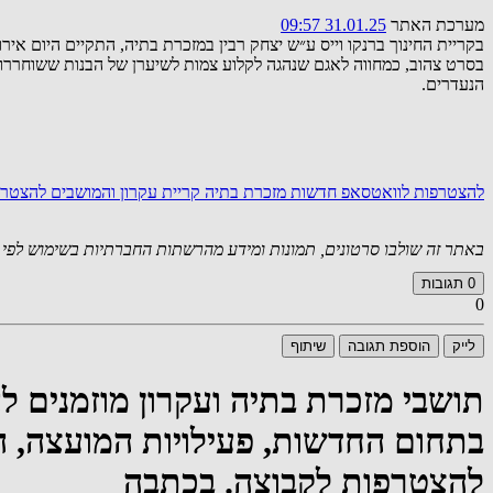
מערכת האתר
31.01.25 09:57
בקריית החינוך ברנקו וייס ע״ש יצחק רבין במזכרת בתיה, התקיים היום 
הנעדרים.
להצטרפות לוואטסאפ חדשות מזכרת בתיה קריית עקרון והמושבים
להצטרפ
באתר זה שולבו סרטונים, תמונות ומידע מהרשתות החברתיות בשימוש לפי סעיף 27א לחוק זכויות יוצרים. במידה וידוע
0
תגובות
0
לייק
הוספת תגובה
שיתוף
תושבי מזכרת בתיה ועקרון מוזמנים 
בתחום החדשות, פעילויות המועצה, הצג
להצטרפות לקבוצה. בכתבה