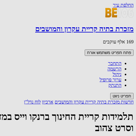
החלפת עיר
מזכרת בתיה קריית עקרון והמושבים
169 אלף עוקבים
פתח תפריט משתמש
אורח
התחבר
הרשמה
ניהול
ערוך פרופיל
התנתק
תפריט ניווט
חדשות מזכרת בתיה קריית עקרון והמושבים
ארכיון
לוח נדל"ן
תלמידות קריית החינוך ברנקו וייס ב
וסרט צהוב