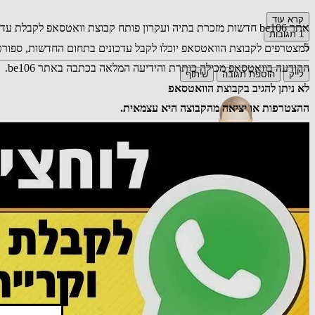
קרא עוד
אתר be106 חדשות מזכרת בתיה ועקרון פותח קבוצת וואטסאפ לקבלת עדכוני חדשות בוואטסאפ.
1
תגובות
5
למצטרפים לקבוצת הוואטסאפ יוכלו לקבל עדכונים בתחום החדשות, ספורט, 
ההודעה בוואטסאפ מכילה כותרת והידיעה המלאה בכתבה באתר be106.
לייק
הוספת תגובה
שיתוף
לא ניתן להגיב בקבוצת הוואטסאפ
ההצטרפות או יציאה מהקבוצה היא עצמאית.
אורח
רעיון חכם מאוד
19.01.26 19:49
תגובה
טוען כתבות נוספות...
אירעה שגיאה בטעינת הכתבות
מנסה לטעון שוב