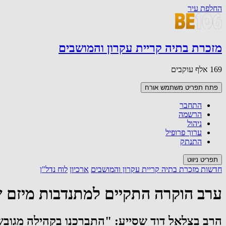
החלפת עיר
מזכרת בתיה קריית עקרון והמושבים
169 אלף עוקבים
פתח תפריט משתמש
אורח
התחבר
הרשמה
ניהול
ערוך פרופיל
התנתק
תפריט ניווט
חדשות מזכרת בתיה קריית עקרון והמושבים
ארכיון
לוח נדל"ן
ערב הוקרה התקיים למתנדבות מיזם ש
הרב בצלאל דוד שסייע: "התברכנו בקהילה מגובש