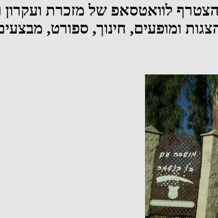
להצטרף לוואטסאפ של מזכרת ועקרון 
ות ומופעים, חינוך, ספורט, מבצעים ב