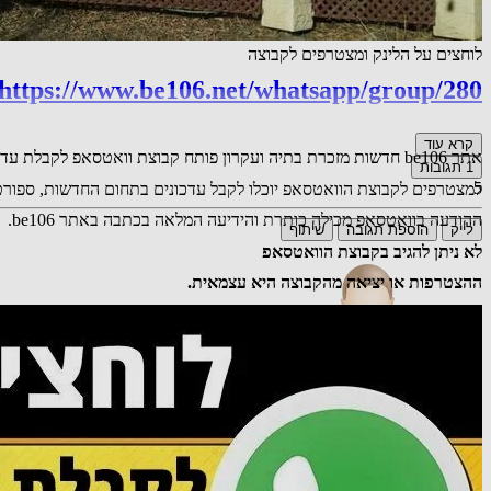
לוחצים על הלינק ומצטרפים לקבוצה
https://www.be106.net/whatsapp/group/280
קרא עוד
אתר be106 חדשות מזכרת בתיה ועקרון פותח קבוצת וואטסאפ לקבלת עדכוני חדשות בוואטסאפ.
1
תגובות
5
למצטרפים לקבוצת הוואטסאפ יוכלו לקבל עדכונים בתחום החדשות, ספורט, 
ההודעה בוואטסאפ מכילה כותרת והידיעה המלאה בכתבה באתר be106.
לייק
הוספת תגובה
שיתוף
לא ניתן להגיב בקבוצת הוואטסאפ
ההצטרפות או יציאה מהקבוצה היא עצמאית.
אורח
רעיון חכם מאוד
19.01.26 19:49
תגובה