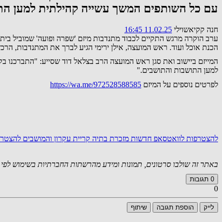
עם כל השותפים המשך עשייה קהילתית למען הת
חנה קקיאשוילי
11.02.25 16:45
ערב הוקרה מרגש התקיים לכבוד מתנדבות מיזם 'שפרה ופועה' שמוביל בית 
הכנת אוכל ועוד. ראש המועצה, אילן ירימי הגיע לברך את המתנדבות, הרכ
המייזם ביישוב ואת סגן ראש המועצה הרב בצלאל דוד שסייע: "התברכנו ב
למען התושבות והתושבים."
לפרטים נוספים על המיזם
https://wa.me/972528588585
להצטרפות לוואטסאפ חדשות מזכרת בתיה קריית עקרון והמושבים
להצטרפ
באתר זה שולבו סרטונים, תמונות ומידע מהרשתות החברתיות בשימוש לפי סעיף 27א לחוק זכויות יוצרים. במידה וידוע
0
תגובות
0
לייק
הוספת תגובה
שיתוף