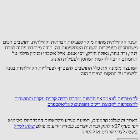
הגינה הקהילתית מהווה מוקד לפעילות חברתית וקהילתית, ותושבים רבים
משתתפים בפעילויות השונות המתקיימות בה. תודה מיוחדת ניתנה לפרח
דנקו, ורה עוזר, גאולה חירק, יוסי אגנס, אייל אשכנזי ובנימין מילמן על
תרומתם הרבה להקמת המחסן ולפעילות הגינה.
המועצה מזמינה את כלל התושבים להצטרף לפעילויות הקהילתיות בגינה
ולשמור על המקום המיוחד הזה.
להצטרפות לוואטסאפ חדשות מזכרת בתיה קריית עקרון והמושבים
להצטרפות לקבוצת דילים וקופונים לאליאקספרס
באתר זה שולבו סרטונים, תמונות ומידע מהרשתות החברתיות בשימוש
לפי סעיף 27א לחוק זכויות יוצרים. במידה וידוע מי צילם
שלחו למייל
בקשה לצרף קרדיט או להסרה