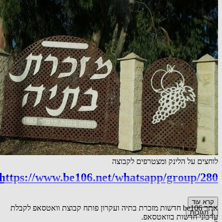
לוחצים על הלינק ומצטרפים לקבוצה
https://www.be106.net/whatsapp/group/280
קרא עוד
אתר be106 חדשות מזכרת בתיה ועקרון פותח קבוצת וואטסאפ לקבלת
1
תגובות
עדכוני חדשות בוואטסאפ.
5