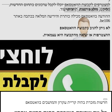
למצטרפים לקבוצת הוואטסאפ יוכלו לקבל עדכונים בתחום החדשות,
ספורט, נדלן, צרכנות, תרבות ועוד.
לייק
הוספת תגובה
שיתוף
ההודעה בוואטסאפ מכילה כותרת והידיעה המלאה בכתבה באתר
be106.
לא ניתן להגיב בקבוצת הוואטסאפ
ההצטרפות או יציאה מהקבוצה היא עצמאית.
אורח
רעיון חכם מאוד
19.01.26 19:49
תגובה
טוען כתבות נוספות...
אירעה שגיאה בטעינת הכתבות
מנסה לטעון שוב
חדשות מזכרת בתיה קריית עקרון והמושבים בוואטסאפ