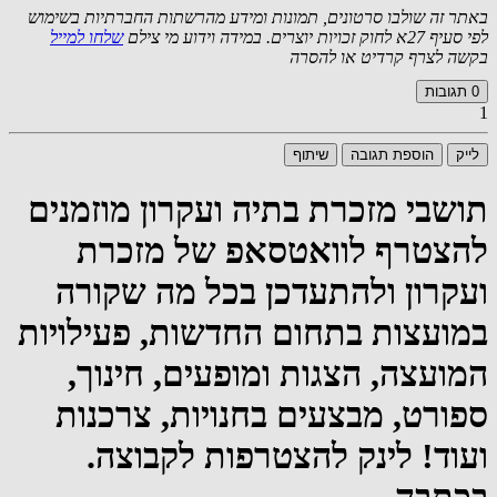
באתר זה שולבו סרטונים, תמונות ומידע מהרשתות החברתיות בשימוש
לפי סעיף 27א לחוק זכויות יוצרים. במידה וידוע מי צילם
שלחו למייל
בקשה לצרף קרדיט או להסרה
0
תגובות
1
לייק
הוספת תגובה
שיתוף
תושבי מזכרת בתיה ועקרון מוזמנים
להצטרף לוואטסאפ של מזכרת
ועקרון ולהתעדכן בכל מה שקורה
במועצות בתחום החדשות, פעילויות
המועצה, הצגות ומופעים, חינוך,
ספורט, מבצעים בחנויות, צרכנות
ועוד! לינק להצטרפות לקבוצה.