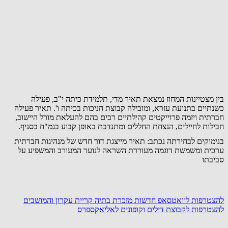
בין מצטיינות המחוז נמצאת תאיר מדי, תלמידת כיתה י"ב, פעילה
כשנתיים בתנועת עזרא, ומובילה קבוצת חניכות בכיתה ו'. תאיר פעילה
חברתית ויזמה פרוייקטים קהילתיים רבים בהם להעלאת מורל היישוב,
חבילות לחיילים, הנצחת החללים ומתנדבת באופן קבוע בגמ"ח בסניף.
בנימוקים לבחירתה נכתב: תאיר מייצגת דור חדש של מנהיגות חברתית
ערכית ומשמשת דוגמה מעוררת השראה לנוער המעורב והמשפיע על
סביבתו
להצטרפות לוואטסאפ חדשות מזכרת בתיה קריית עקרון והמושבים
להצטרפות לקבוצת דילים וקופונים לאליאקספרס