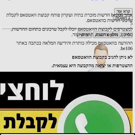
קרא עוד
אתר be106 חדשות מזכרת בתיה ועקרון פותח קבוצת וואטסאפ לקבלת
1
תגובות
עדכוני חדשות בוואטסאפ.
5
למצטרפים לקבוצת הוואטסאפ יוכלו לקבל עדכונים בתחום החדשות,
ספורט, נדלן, צרכנות, תרבות ועוד.
לייק
הוספת תגובה
שיתוף
ההודעה בוואטסאפ מכילה כותרת והידיעה המלאה בכתבה באתר
be106.
לא ניתן להגיב בקבוצת הוואטסאפ
ההצטרפות או יציאה מהקבוצה היא עצמאית.
אורח
רעיון חכם מאוד
19.01.26 19:49
תגובה
טוען כתבות נוספות...
אירעה שגיאה בטעינת הכתבות
מנסה לטעון שוב