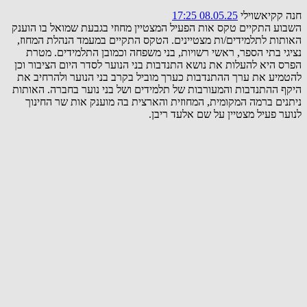
חנה קקיאשוילי
08.05.25 17:25
השבוע התקיים טקס אות הפעיל המצטיין מחוזי בגבעת שמואל בו הוענק
האותות לתלמידים/ות מצטיינים. הטקס התקיים במעמד הנהלת המחוז,
נציגי בתי הספר, ראשי רשויות, בני משפחה וכמובן התלמידים. מטרת
הפרס היא להעלות את נושא התנדבות בני הנוער לסדר היום הציבור וכן
להטמיע את ערך ההתנדבות כערך מוביל בקרב בני הנוער ולהרחיב את
היקף ההתנדבות והמעורבות של תלמידים ושל בני נוער בחברה. האותות
ניתנים ברמה המקומית, המחוזית והארצית בה מוענק אות שר החינוך
לנוער פעיל מצטיין על שם אלעד ריבן.