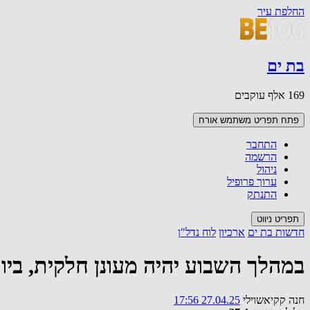
החלפת עיר
בת ים
169 אלף עוקבים
פתח תפריט משתמש
אורח
התחבר
הרשמה
ניהול
ערוך פרופיל
התנתק
תפריט ניווט
חדשות בת ים
ארכיון
לוח נדל"ן
במהלך השבוע יהיה מעונן חלקית, ביום
חנה קקיאשוילי
27.04.25 17:56