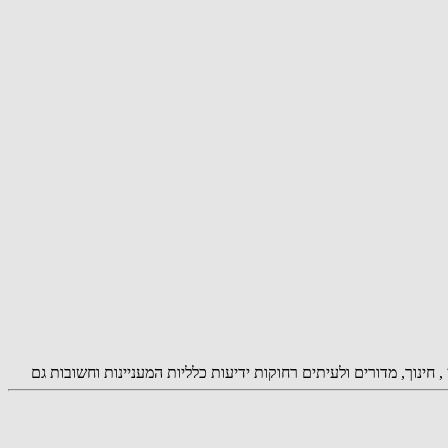
ת, צרכנות , נדל"ן , חינוך, מדורים ולעיתים רחוקות ידיעות כלליות המעניינות וחשובות גם