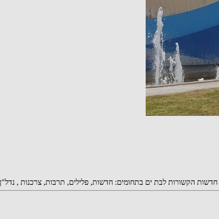
אפ של חדשות בת ים be106 ניתן לקבל עדכוני חדשות הקשורות לבת ים בתחומים: חדשות, פלילים, תרבו