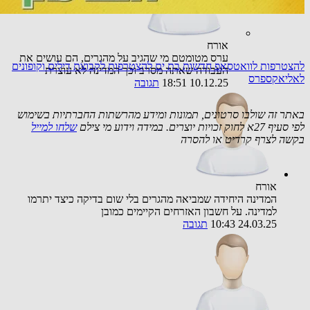
אורח
ערס מטומטם מי שהגיב על מהגרים, הם עושים את
להצטרפות לוואטסאפ חדשות בת ים
להצטרפות לקבוצת דילים וקופונים
העבודה שאתה מסרב וכך המדינה לא עוצרת
לאליאקספרס
10.12.25 18:51
תגובה
באתר זה שולבו סרטונים, תמונות ומידע מהרשתות החברתיות בשימוש
לפי סעיף 27א לחוק זכויות יוצרים. במידה וידוע מי צילם
שלחו למייל
בקשה לצרף קרדיט או להסרה
אורח
המדינה היחידה שמביאה מהגרים בלי שום בדיקה כיצד יתרמו
למדינה. על חשבון האזרחים הקיימים כמובן
24.03.25 10:43
תגובה