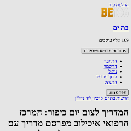
החלפת עיר
בת ים
169 אלף עוקבים
פתח תפריט משתמש
אורח
התחבר
הרשמה
ניהול
ערוך פרופיל
התנתק
תפריט ניווט
חדשות בת ים
ארכיון
לוח נדל"ן
המדריך לצום יום כיפור: המרכז
הרפואי איכילוב מפרסם מדריך עם