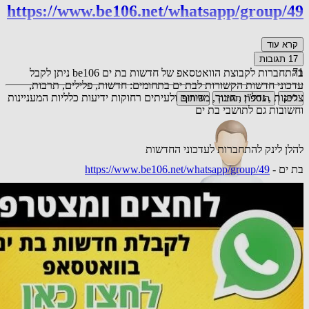
https://www.be106.net/whatsapp/group/49
קרא עוד
17
תגובות
71
בהתחברות לקבוצת הוואטסאפ של חדשות בת ים be106 ניתן לקבל
עדכוני חדשות הקשורות לבת ים בתחומים: חדשות, פלילים, תרבות,
צרכנות , נדל"ן , חינוך, מדורים ולעיתים רחוקות ידיעות כלליות המעניינות
לייק
הוספת תגובה
שיתוף
וחשובות גם לתושבי בת ים
להלן לינק להתחברות לעדכוני החדשות
בת ים -
https://www.be106.net/whatsapp/group/49
אורח
המדינה היחידה שמביאה מהגרים בלי שום בדיקה כיצד יתרמו
למדינה. על חשבון האזרחים הקיימים כמובן
24.03.25 10:43
תגובה