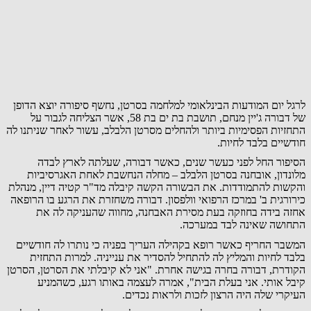
לרגל יום המודעות הבינלאומי למלחמה בסרטן, נחשף סיפורה יוצא הדופן
של דבורה ג'יין מנחם, תושבת בת ים בת 58, אשר הצליחה לגבור על
התחזיות הפסימיות ביותר ולהחלים מסרטן הלבלב, עשור לאחר שניתנו לה
חודשיים בלבד לחיות.
הסיפור החל לפני כעשר שנים, כאשר דבורה, שעלתה לארץ לבדה
מלונדון, אובחנה בסרטן הלבלב – מחלה הנחשבת לאחת האגרסיביות
והקשות להתמודדות. את הבשורה הקשה קיבלה מד"ר קטיה דיין, מנהלת
כירורגית ב' במרכז הרפואי וולפסון. דבורה משחזרת את הרגע בו הרופאה
אחזה בידה בחוזקה בעת מסירת האבחנה, מחווה שהעניקה לה את
התחושה שאינה לבד במערכה.
המשבר החריף כאשר רופא בקהילה העריך בפניה כי נותרו לה חודשיים
בלבד לחיות והמליץ לה להתחיל להסדיר את ענייניה. למרות התחזית
הקודרת, דבורה בחרה בגישה אחרת. "אני לא קיבלתי את הסרטן, הסרטן
קיבל אותי. אני בעלת הבית", אמרה לעצמה באותו רגע, כשהמניע
העיקרי שלה היה הרצון לזכות ולראות נכדים.