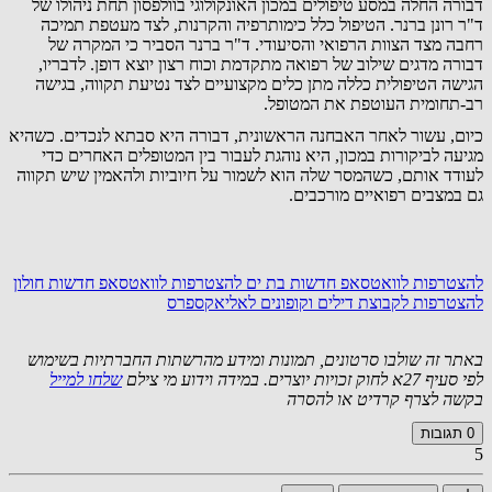
דבורה החלה במסע טיפולים במכון האונקולוגי בוולפסון תחת ניהולו של
ד"ר רונן ברנר. הטיפול כלל כימותרפיה והקרנות, לצד מעטפת תמיכה
רחבה מצד הצוות הרפואי והסיעודי. ד"ר ברנר הסביר כי המקרה של
דבורה מדגים שילוב של רפואה מתקדמת וכוח רצון יוצא דופן. לדבריו,
הגישה הטיפולית כללה מתן כלים מקצועיים לצד נטיעת תקווה, בגישה
רב-תחומית העוטפת את המטופל.
כיום, עשור לאחר האבחנה הראשונית, דבורה היא סבתא לנכדים. כשהיא
מגיעה לביקורות במכון, היא נוהגת לעבור בין המטופלים האחרים כדי
לעודד אותם, כשהמסר שלה הוא לשמור על חיוביות ולהאמין שיש תקווה
גם במצבים רפואיים מורכבים.
להצטרפות לוואטסאפ חדשות בת ים
להצטרפות לוואטסאפ חדשות חולון
להצטרפות לקבוצת דילים וקופונים לאליאקספרס
באתר זה שולבו סרטונים, תמונות ומידע מהרשתות החברתיות בשימוש
לפי סעיף 27א לחוק זכויות יוצרים. במידה וידוע מי צילם
שלחו למייל
בקשה לצרף קרדיט או להסרה
0
תגובות
5