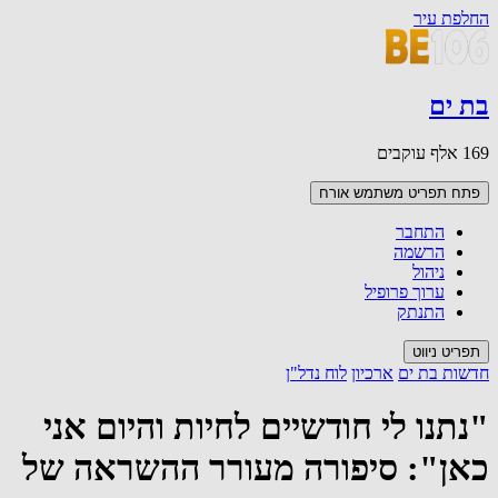
החלפת עיר
בת ים
169 אלף עוקבים
פתח תפריט משתמש
אורח
התחבר
הרשמה
ניהול
ערוך פרופיל
התנתק
תפריט ניווט
חדשות בת ים
ארכיון
לוח נדל"ן
"נתנו לי חודשיים לחיות והיום אני
כאן": סיפורה מעורר ההשראה של