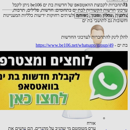
71
בהתחברות לקבוצת הוואטסאפ של חדשות בת ים be106 ניתן לקבל
עדכוני חדשות הקשורות לבת ים בתחומים: חדשות, פלילים, תרבות,
צרכנות , נדל"ן , חינוך, מדורים ולעיתים רחוקות ידיעות כלליות המעניינות
לייק
הוספת תגובה
שיתוף
וחשובות גם לתושבי בת ים
להלן לינק להתחברות לעדכוני החדשות
בת ים -
https://www.be106.net/whatsapp/group/49
אורח
המדינה היחידה שמביאה מהגרים בלי שום בדיקה כיצד יתרמו
למדינה. על חשבון האזרחים הקיימים כמובן
24.03.25 10:43
תגובה
אורח
ערס מטומטם מי שהגיב על מהגרים, הם עושים את